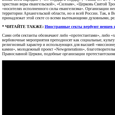
христиан веры евангельской», «Силоам», «Церковь Святой Трои
«носителях исполненного силы евангелизма». Организации не
территории Архангельской области, но и всей России. Так, в
принадлежат этой секте со всеми вытекающими духовными, ре
* ЧИТАЙТЕ ТАКЖЕ:
Иностранные секты вербуют ненцев 
Сами себя сектанты обозначают либо «протестантами», либо «х
вербовочные мероприятия преподносят как социальные, культ
религиозный характер и использующих для высшей «миссионер
камни», молодежный проект «Newgenerations», благотворительн
Православной Церкви, подобные организации протестантскими,