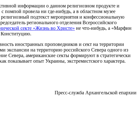
ективной информации о данном религиозном продукте и
с помпой провела ни где-нибудь, а в областном музее
л религиозный подтекст мероприятия и конфессиональную
Председатель регионального отделения Всероссийского
нической секте «Жизнь во Христе»
не что-нибудь, а «Марфин
а Конституцию.
ивность иностранных проповедников и сект на территории
ми экспансии на территорию российского Севера одного из
ние Севера, американские секты формируют в стратегически
как показывает опыт Украины, экстремистского характера.
Пресс-служба Архангельской епархии