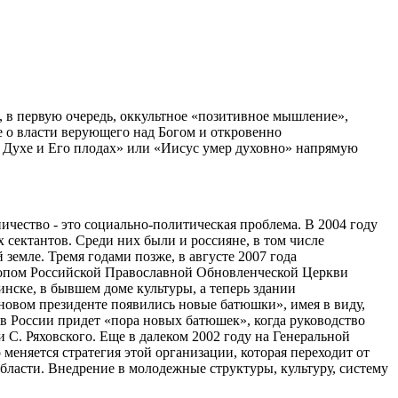
, в первую очередь, оккультное «позитивное мышление»,
 о власти верующего над Богом и откровенно
 Духе и Его плодах» или «Иисус умер духовно» напрямую
чество - это социально-политическая проблема. В 2004 году
сектантов. Среди них были и россияне, в том числе
земле. Тремя годами позже, в августе 2007 года
копом Российской Православной Обновленческой Церкви
нске, в бывшем доме культуры, а теперь здании
новом президенте появились новые батюшки», имея в виду,
 в России придет «пора новых батюшек», когда руководство
С. Ряховского. Еще в далеком 2002 году на Генеральной
еняется стратегия этой организации, которая переходит от
бласти. Внедрение в молодежные структуры, культуру, систему