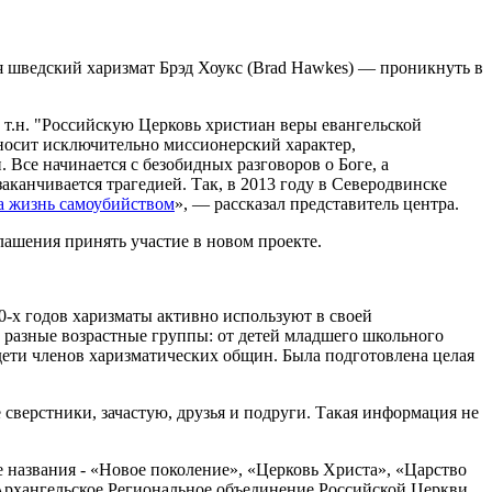
тся шведский харизмат Брэд Хоукс (Brad Hawkes) — проникнуть в
 т.н. "Российскую Церковь христиан веры евангельской
 носит исключительно миссионерский характер,
 Все начинается с безобидных разговоров о Боге, а
аканчивается трагедией. Так, в 2013 году в Северодвинске
а жизнь самоубийством
», — рассказал представитель центра.
ашения принять участие в новом проекте.
00-х годов харизматы активно используют в своей
 разные возрастные группы: от детей младшего школьного
дети членов харизматических общин. Была подготовлена целая
сверстники, зачастую, друзья и подруги. Такая информация не
 названия - «Новое поколение», «Церковь Христа», «Царство
«Архангельское Региональное объединение Российской Церкви