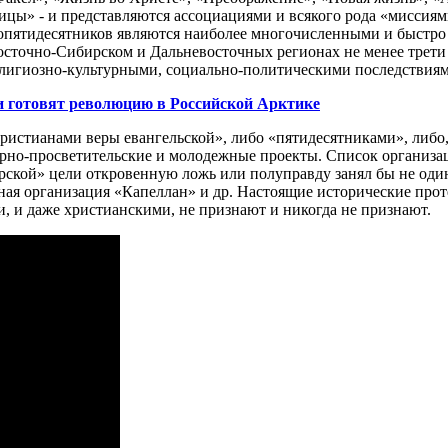
цы» - и представляются ассоциациями и всякого рода «миссиями
опятидесятников являются наиболее многочисленными и быстро
 Восточно-Сибирском и Дальневосточных регионах не менее трет
лигиозно-культурными, социально-политическими последствиям
и готовят революцию в Российской Арктике
ристианами веры евангельской», либо «пятидесятниками», либо,
урно-просветительские и молодежные проекты. Список организа
ской» цели откровенную ложь или полуправду занял бы не один
ая организация «Капеллан» и др. Настоящие исторические проте
 и даже христианскими, не признают и никогда не признают.