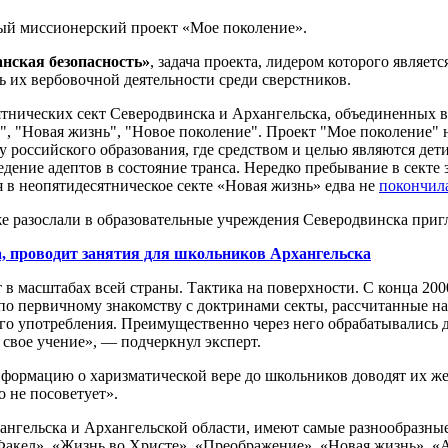
ый миссионерский проект «Мое поколение».
нская безопасность»
, задача проекта, лидером которого являе
ь их вербовочной деятельности среди сверстников.
ятнических сект Северодвинска и Архангельска, объединенных в
м", "Новая жизнь", "Новое поколение". Проект "Мое поколение"
российского образования, где средством и целью являются дети.
ение адептов в состояние транса. Нередко пребывание в секте з
 в неопятидесятническое секте «Новая жизнь» едва не
покончил
е разослали в образовательные учреждения Северодвинска пригл
, проводит занятия для школьников Архангельска
т в масштабах всей страны. Тактика на поверхности. С конца 20
о первичному знакомству с доктринами секты, рассчитанные на
его употребления. Преимущественно через него обрабатывались 
свое учение», — подчеркнул эксперт.
формацию о харизматической вере до школьников доводят их же 
о не посоветует».
нгельска и Архангельской области, имеют самые разнообразные
«Факел», «Жизнь во Христе», «Преображение», «Новая жизнь», 