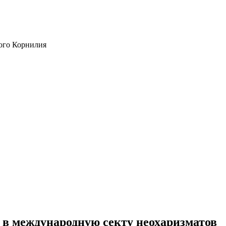
ого Корнилия
в международную секту неохаризматов