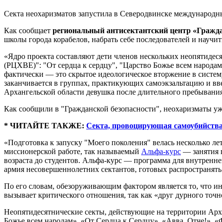
Секта неохаризматов запустила в Северодвинске международн
Как сообщает
региональный антисектантский центр «Гражда
школы города корабелов, набрать себе последователей и научит
«Ядро проекта составляют дети членов нескольких неопятидес
(РЦХВЕ)": "От сердца к сердцу", "Царство Божье всем народа
фактически — это скрытое идеологическое вторжение в систему 
заканчивается в группах, практикующих самоэкзальтацию и введ
Архангельской области девушка после длительного пребывания
Как сообщили в "Гражданской безопасности", неохаризматы уж
* ЧИТАЙТЕ ТАКЖЕ:
Секта, провоцирующая самоубийства
«Подготовка к запуску "Моего поколения" велась несколько ле
миссионерской работе, так называемый
Альфа-курс
— занятия п
возраста до студентов. Альфа-курс — программа для внутренн
армия несовершеннолетних сектантов, готовых распространять 
По его словам, обезоруживающим фактором является то, что ин
вызывает критического отношения, так как «друг дурного точн
Неопятидесятнические секты, действующие на территории Арха
Божье всем народам», «От Сердца к Сердцу», «Авва, Отче!», 