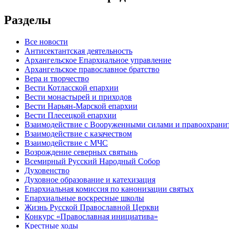
Разделы
Все новости
Антисектантская деятельность
Архангельское Епархиальное управление
Архангельское православное братство
Вера и творчество
Вести Котласской епархии
Вести монастырей и приходов
Вести Нарьян-Марской епархии
Вести Плесецкой епархии
Взаимодействие с Вооруженными силами и правоохран
Взаимодействие с казачеством
Взаимодействие с МЧС
Возрождение северных святынь
Всемирный Русский Народный Собор
Духовенство
Духовное образование и катехизация
Епархиальная комиссия по канонизации святых
Епархиальные воскресные школы
Жизнь Русской Православной Церкви
Конкурс «Православная инициатива»
Крестные ходы