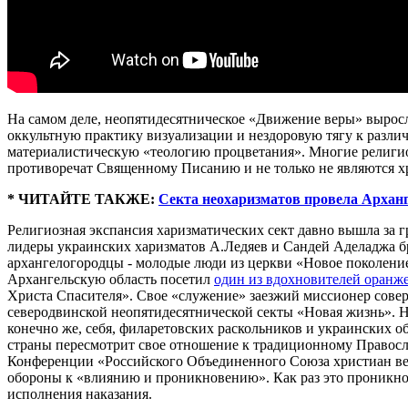
На самом деле, неопятидесятническое «Движение веры» выросло
оккультную практику визуализации и нездоровую тягу к разл
материалистическую «теологию процветания». Многие религио
противоречат Священному Писанию и не только не являются хр
* ЧИТАЙТЕ ТАКЖЕ:
Секта неохаризматов провела Архан
Религиозная экспансия харизматических сект давно вышла за 
лидеры украинских харизматов А.Ледяев и Сандей Аделаджа бр
архангелогородцы - молодые люди из церкви «Новое поколение»
Архангельскую область посетил
один из вдохновителей оранж
Христа Спасителя». Свое «служение» заезжий миссионер соверш
северодвинской неопятидесятнической секты «Новая жизнь». Н
конечно же, себя, филаретовских раскольников и украинских о
страны пересмотрит свое отношение к традиционному Правосла
Конференции «Российского Объединенного Союза христиан веры
обороны к «влиянию и проникновению». Как раз это проникнов
исполнения наказания.