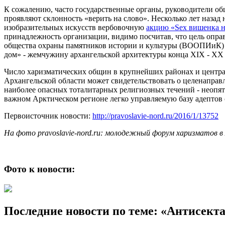
К сожалению, часто государственные органы, руководители о
проявляют склонность «верить на слово». Несколько лет назад 
изобразительных искусств вербовочную
акцию «Sex вишенка н
принадлежность организации, видимо посчитав, что цель опра
общества охраны памятников истории и культуры (ВООПИиК
дом» - жемчужину архангельской архитектуры конца XIX - XX 
Число харизматических общин в крупнейших районах и центрах
Архангельской области может свидетельствовать о целенапра
наиболее опасных тоталитарных религиозных течений - неопят
важном Арктическом регионе легко управляемую базу адептов 
Первоисточник новости:
http://pravoslavie-nord.ru/2016/1/13752
На фото pravoslavie-nord.ru: молодежный форум харизматов в 
Фото к новости:
Последние новости по теме: «Антисект