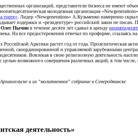
бщественных организаций, представители бизнеса не имеют объ
неопятидесятническая молодежная организация «Newgenerations» 
а торте»
. Лидер «Newgenerations» А.Кузьменко намеренно скры
вдывает издержки и «резидентуре» российский закон не писан. 
)
Олег Пычин
в течение десяти лет сдавал в аренду
неопятидесят
века. На все предостережения отвечал по проформе, ссылаясь н
 Российской Арктики растет год от года. Прозелитическая акт
вленной, скоординированной и управляемой зарубежными центра
идесятников. Вовлекая в свою религиозную деятельность населе
с целью возможного совершения различных акций, в том числе, 
Архангельске и их "молитвенное" собрание в Северодвинске
антская деятельность»