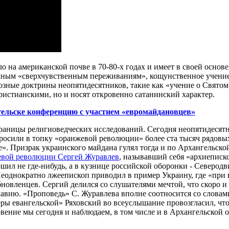
 на американской почве в 70-80-х годах и имеет в своей основе
ичным «сверхчувственным переживаниям», кощунственное учение
зные доктрины неопятидесятников, такие как «учение о Святом
истианскими, но и носят откровенно сатанинский характер.
гельске конференцию с участием «евромайдановцев»
границы религиоведческих исследований. Сегодня неопятидесятни
осили в топку «оранжевой революции» более ста тысяч рядовых 
. Призрак украинского майдана гулял тогда и по Архангельской 
евой революции Сергей Журавлев
, называвший себя «архиепис
ил не где-нибудь, а в кузнице российской оборонки - Северодви
еоднократно лжеепископ приводил в пример Украину, где «при 
бновленцев. Сергий делился со слушателями мечтой, что скоро и
вию. «Проповедь» С. Журавлева вполне соотносится со словами 
 евангельской» Ряховский во всеуслышание провозгласил, что м
ение мы сегодня и наблюдаем, в том числе и в Архангельской о