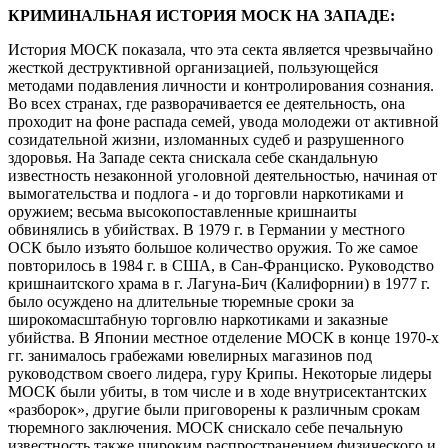
КРИМИНАЛЬНАЯ ИСТОРИЯ МОСК НА ЗАПАДЕ:
История МОСК показала, что эта секта является чрезвычайно
жесткой деструктивной организацией, пользующейся
методами подавления личности и контролирования сознания.
Во всех странах, где разворачивается ее деятельность, она
проходит на фоне распада семей, увода молодежи от активной
созидательной жизни, изломанных судеб и разрушенного
здоровья. На Западе секта снискала себе скандальную
известность незаконной уголовной деятельностью, начиная от
вымогательства и подлога - и до торговли наркотиками и
оружием; весьма высокопоставленные кришнаиты
обвинялись в убийствах. В 1979 г. в Германии у местного
ОСК было изъято большое количество оружия. То же самое
повторилось в 1984 г. в США, в Сан-Франциско. Руководство
кришнаитского храма в г. Лагуна-Бич (Калифорнии) в 1977 г.
было осуждено на длительные тюремные сроки за
широкомасштабную торговлю наркотиками и заказные
убийства. В Японии местное отделение МОСК в конце 1970-х
гг. занималось грабежами ювелирных магазинов под
руководством своего лидера, гуру Крипы. Некоторые лидеры
МОСК были убиты, в том числе и в ходе внутрисектантских
«разборок», другие были приговорены к различным срокам
тюремного заключения. МОСК снискало себе печальную
известность также широким распространением физического и