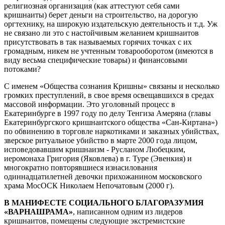
религиозная организация (как аттестуют себя сами
кришнаиты) берет деньги на строительство, на дорогую
оргтехнику, на широкую издательскую деятельность и т.д. Уж
не связано ли это с настойчивым желанием кришнаитов
присутствовать в так называемых горячих точках с их
громадным, никем не учтенным товарооборотом (имеются в
виду весьма специфические товары) и финансовыми
потоками?
С именем «Общества сознания Кришны» связаны и несколько
громких преступлений, в свое время освещавшихся в средах
массовой информации. Это уголовный процесс в
Екатеринбурге в 1997 году по делу Тенгиза Амеряна (главы
Екатеринбургского кришнаитского общества «Сан-Киртана»)
по обвинению в торговле наркотиками и заказных убийствах,
зверское ритуальное убийство в марте 2000 года лицом,
исповедовавшим кришнаизм - Русланом Любецким,
иеромонаха Григория (Яковлева) в г. Туре (Эвенкия) и
многократно повторявшиеся изнасилования
одиннадцатилетней девочки прихожанином московского
храма МосОСК Николаем Непочатовым (2000 г).
В МАНИФЕСТЕ СОЦИАЛЬНОГО БЛАГОРАЗУМИЯ
«ВАРНАШРАМА»
, написанном одним из лидеров
кришнаитов, помещены следующие экстремистские