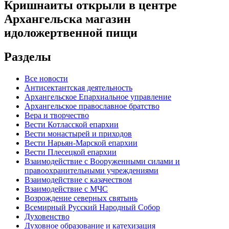
Кришнаиты открыли в центре
Архангельска магазин
идоложертвенной пищи
Разделы
Все новости
Антисектантская деятельность
Архангельское Епархиальное управление
Архангельское православное братство
Вера и творчество
Вести Котласской епархии
Вести монастырей и приходов
Вести Нарьян-Марской епархии
Вести Плесецкой епархии
Взаимодействие с Вооруженными силами и
правоохранительными учреждениями
Взаимодействие с казачеством
Взаимодействие с МЧС
Возрождение северных святынь
Всемирный Русский Народный Собор
Духовенство
Духовное образование и катехизация