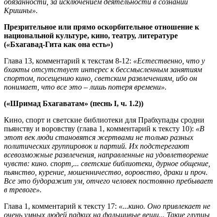
обязанности, за исключением деятельности в сознании
Кришны».
Презрительное или прямо оскорбительное отношение к
национальной культуре, кино, театру, литературе
(
«
Бхагавад-Гита как она есть»)
Глава 13, комментарий к текстам 8-12:
«Естественно, что у
бхакты отсутствует интерес к бессмысленным занятиям
спортом, посещению кино, светским развлечениям, ибо он
понимает, что все это – лишь потеря времени».
(«Шримад Бхагаватам» (песнь I, ч. 1.2))
Кино, спорт и светские библиотеки для Прабхупады сродни
пьянству и воровству (глава 1, комментарий к тексту 10):
«В
этот век люди становятся жертвами не только разных
политических группировок и партий. Их подстерегают
всевозможные развлечения, направленные на удовлетворение
чувств: кино. спорт,... светские библиотеки, дурное общение,
пьянство, курение, мошенничество, воровство, драки и проч.
Все это будоражит ум, отчего человек постоянно пребывает
в тревоге».
Глава 1, комментарий к тексту 17:
«...кино. Оно привлекает не
очень умных людей падких на фальшивые вещи... Такие глупцы