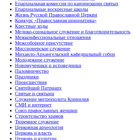
Епархиальная комиссия по канонизации святых
Епархиальные воскресные школы
Жизнь Русской Православной Церкви
Конкурс «Православная инициатива»
Крестные ходы
Медико-социальное служение и благотворительность
Межконфессиональные отношения
Межсоборное присутствие
Миссионерское служение
Михаило-Архангельский кафедральный собор
Молодежное служение
Новомученики и исповедники
Паломничество
Праздники
Происшествия
Святейший Патриарх
Святые и святыни
Служение митрополита Корнилия
СМИ и интернет
Союз православных женщин
Строительство храмов
Тюремное служение
Церковная археология
Церковь и власть
Церковь и культура