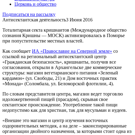
Церковь и общество
Подписаться на рассылку
Антисектантская деятельность
3 Июня 2016
Тоталитарная секта кришнаитов (Международное общество
сознания Кришны — МОСК) активизировалась в Поморье
при попустительстве местных властей.
Как сообщает
ИА «Православие на Северной земле»
со
ссылкой на региональный антисектантский центр
«Гражданская безопасность», кришнаиты, получив все
согласования, открыли в Архангельске две коммерческие
структуры: магазин вегетарианского питания «Зеленый
кардамон» (ул. Свободы, 21) и Дом восточных практик
«Монада» (Соломбала, ул. Беломорской флотилии, 4).
По словам представителя центра, магазин ведет торговлю
идоложертвенной пищей (прасадом), скрывая свое
сектантское происхождение. Употребление такой пищи
недопустимо как для христиан, так для мусульман и иудеев.
«Внешне это магазин и центр изучения восточных
оздоровительных методик, а на деле – законспирированные
организации двойного назначения, за которыми стоит одна из