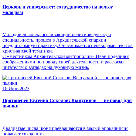
Церковь и университет: сотрудничество на пользу
молодым
Молодой человек, осваивающий религиоведческую
специальность, прошел в Архангельской епархии
преддипломную практику. Он занимается переводами текстов
христианской тематики.
С «Вестником Архангельской митрополии» Иван поделился
соображениями по поводу своей деятельности и рассказал
читателям о взглядах на духовную жизнь.
16 Июн 2023
Протоиерей Евгений Соколов: Выпускной — не повод для
пьянки
Двадцатые числа июня превращаются в малый апокалипсис,
полагает священник.