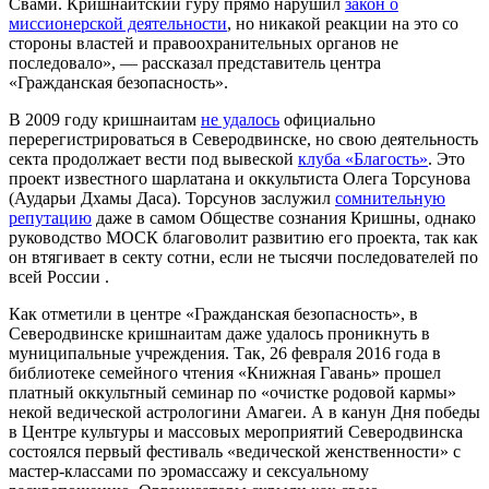
Свами. Кришнаитский гуру прямо нарушил
закон о
миссионерской деятельности
, но никакой реакции на это со
стороны властей и правоохранительных органов не
последовало», — рассказал представитель центра
«Гражданская безопасность».
В 2009 году кришнаитам
не удалось
официально
перерегистрироваться в Северодвинске, но свою деятельность
секта продолжает вести под вывеской
клуба «Благость»
. Это
проект известного шарлатана и оккультиста Олега Торсунова
(Аударьи Дхамы Даса). Торсунов заслужил
сомнительную
репутацию
даже в самом Обществе сознания Кришны, однако
руководство МОСК благоволит развитию его проекта, так как
он втягивает в секту сотни, если не тысячи последователей по
всей России .
Как отметили в центре «Гражданская безопасность», в
Северодвинске кришнаитам даже удалось проникнуть в
муниципальные учреждения. Так, 26 февраля 2016 года в
библиотеке семейного чтения «Книжная Гавань» прошел
платный оккультный семинар по «очистке родовой кармы»
некой ведической астрологини Амагеи. А в канун Дня победы
в Центре культуры и массовых мероприятий Северодвинска
состоялся первый фестиваль «ведической женственности» с
мастер-классами по эромассажу и сексуальному