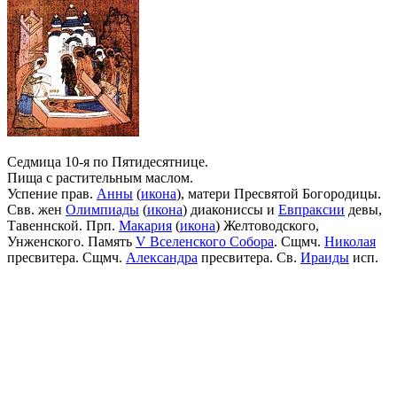
Седмица 10-я по Пятидесятнице.
Пища с растительным маслом.
Успение прав.
Анны
(
икона
), матери Пресвятой Богородицы.
Свв. жен
Олимпиады
(
икона
) диакониссы и
Евпраксии
девы,
Тавеннской. Прп.
Макария
(
икона
) Желтоводского,
Унженского. Память
V Вселенского Собора
. Сщмч.
Николая
пресвитера. Сщмч.
Александра
пресвитера. Св.
Ираиды
исп.