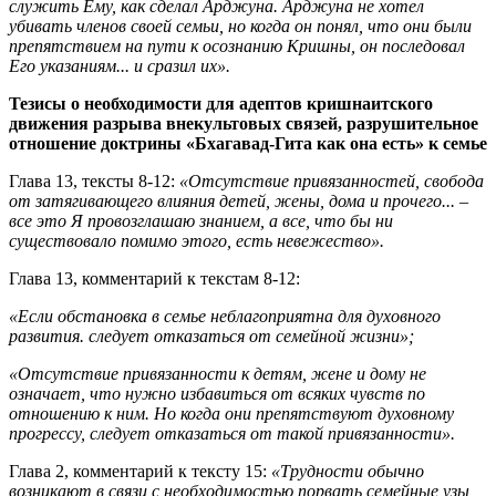
служить Ему, как сделал Арджуна. Арджуна не хотел
убивать членов своей семьи, но когда он понял, что они были
препятствием на пути к осознанию Кришны, он последовал
Его указаниям... и сразил их».
Тезисы о необходимости для адептов кришнаитского
движения разрыва внекультовых связей, разрушительное
отношение доктрины «Бхагавад-Гита как она есть»
к семье
Глава 13, тексты 8-12:
«Отсутствие привязанностей, свобода
от затягивающего влияния детей, жены, дома и прочего... –
все это Я провозглашаю знанием, а все, что бы ни
существовало помимо этого, есть невежество».
Глава 13, комментарий к текстам 8-12:
«Если обстановка в семье неблагоприятна для духовного
развития. следует отказаться от семейной жизни»;
«Отсутствие привязанности к детям, жене и дому не
означает, что нужно избавиться от всяких чувств по
отношению к ним. Но когда они препятствуют духовному
прогрессу, следует отказаться от такой привязанности».
Глава 2, комментарий к тексту 15:
«Трудности обычно
возникают в связи с необходимостью порвать семейные узы,