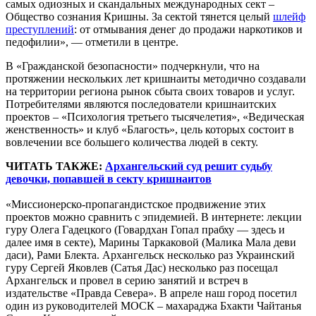
самых одиозных и скандальных международных сект –
Общество сознания Кришны. За сектой тянется целый
шлейф
преступлений
: от отмывания денег до продажи наркотиков и
педофилии», — отметили в центре.
В «Гражданской безопасности» подчеркнули, что на
протяжении нескольких лет кришнаиты методично создавали
на территории региона рынок сбыта своих товаров и услуг.
Потребителями являются последователи кришнаитских
проектов – «Психология третьего тысячелетия», «Ведическая
женственность» и клуб «Благость», цель которых состоит в
вовлечении все большего количества людей в секту.
ЧИТАТЬ ТАКЖЕ:
Архангельский суд решит судьбу
девочки, попавшей в секту кришнаитов
«Миссионерско-пропагандистское продвижение этих
проектов можно сравнить с эпидемией. В интернете: лекции
гуру Олега Гадецкого (Говардхан Гопал прабху — здесь и
далее имя в секте), Марины Таркаковой (Малика Мала деви
даси), Рами Блекта. Архангельск несколько раз Украинский
гуру Сергей Яковлев (Сатья Дас) несколько раз посещал
Архангельск и провел в серию занятий и встреч в
издательстве «Правда Севера». В апреле наш город посетил
один из руководителей МОСК – махараджа Бхакти Чайтанья