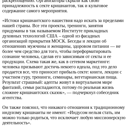
раскрепощению. Организаторы скрыли как свою
принадлежность к секте кришнаитов, так и культовое
содержание самого мероприятия.
«Истоки кришнаитского нашествия надо искать за пределами
нашей страны. Все эти проекты, тренинги, занятия
придуманы в так называемом Институте прикладных
духовных технологий США – одной из фасадных
организаций прикрытия МОСК. Беседы и лекции об
отношениях мужчины и женщины, здоровом питании — не
более чем средство для того, чтобы переформатировать
сознание человека, сделав его зависимым от секты и ее
продукции. Схема такая же, как в сетевом маркетинге:
человека призывают достичь некоего идеала, под это дело
продается все, что приносит прибыль секте: книги, лекции с
участием гуру, тренинги, семинары, вегетарианская пища.
Результат страшный: адепты живут в виртуальном мире
фантазий, семьи распадаются, потому-то реальная жизнь
сложнее кришнаитских сказок», — подчеркнул собеседник
агентства.
Он также пояснил, что никакого отношения к традиционному
индуизму кришнаиты не имеют: «Индусом нельзя стать, им
можно только родиться, что исключает любую миссионерскую
деятельность».