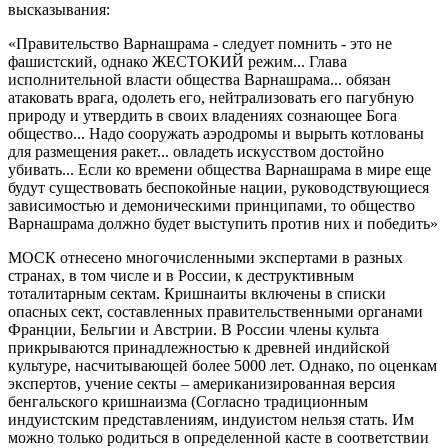
высказывания:
«Правительство Варнашрама - следует помнить - это не
фашистский, однако ЖЕСТОКИЙ режим... Глава
исполнительной власти общества Варнашрама... обязан
атаковать врага, одолеть его, нейтрализовать его пагубную
природу и утвердить в своих владениях сознающее Бога
общество... Надо сооружать аэродромы и вырыть котлованы
для размещения ракет... овладеть искусством достойно
убивать... Если ко времени общества Варнашрама в мире еще
будут существовать беспокойные нации, руководствующиеся
зависимостью и демоническими принципами, то общество
Варнашрама должно будет выступить против них и победить»
МОСК отнесено многочисленными экспертами в разных
странах, в том числе и в России, к деструктивным
тоталитарным сектам. Кришнаиты включены в списки
опасных сект, составленных правительственными органами
Франции, Бельгии и Австрии. В России члены культа
прикрываются принадлежностью к древней индийской
культуре, насчитывающей более 5000 лет. Однако, по оценкам
экспертов, учение секты – американизированная версия
бенгальского кришнаизма (Согласно традиционным
индуистским представлениям, индуистом нельзя стать. Им
можно только родиться в определенной касте в соответствии