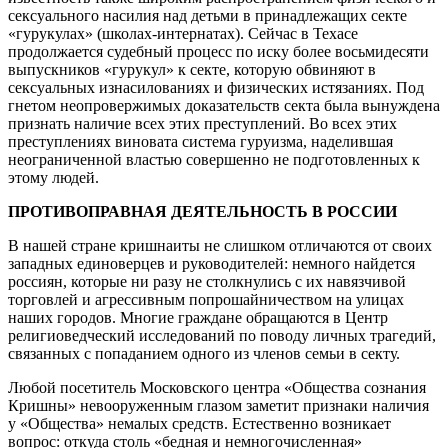
сексуального насилия над детьми в принадлежащих секте
«гурукулах» (школах-интернатах). Сейчас в Техасе
продолжается судебный процесс по иску более восьмидесяти
выпускников «гурукул» к секте, которую обвиняют в
сексуальных изнасилованиях и физических истязаниях. Под
гнетом неопровержимых доказательств секта была вынуждена
признать наличие всех этих преступлений. Во всех этих
преступлениях виновата система гуруизма, наделившая
неограниченной властью совершенно не подготовленных к
этому людей.
ПРОТИВОПРАВНАЯ ДЕЯТЕЛЬНОСТЬ В РОССИИ
В нашей стране кришнаиты не слишком отличаются от своих
западных единоверцев и руководителей: немного найдется
россиян, которые ни разу не столкнулись с их навязчивой
торговлей и агрессивным попрошайничеством на улицах
наших городов. Многие граждане обращаются в Центр
религиоведческий исследований по поводу личных трагедий,
связанных с попаданием одного из членов семьи в секту.
Любой посетитель Московского центра «Общества сознания
Кришны» невооруженным глазом заметит признаки наличия
у «Общества» немалых средств. Естественно возникает
вопрос: откуда столь «бедная и немногочисленная»