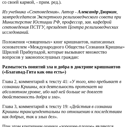
со своей кармой, - прим. ред.).
Из учебника «Сектоведения». Автор -
Александр Дворкин
,
зампредседателя Экспертного религиоведческого совета при
Министерстве Юстиции РФ, профессор, зав. кафедрой
сектоведения ПСТГУ, президент Центра религиоведческих
исследований.
Положения «священных» книг кришнаитов, написанных
основателем «Международного Общества Сознания Кришны»
Шрилой Прабхупадой, которые вызывают множество
вопросов у законопослушных граждан:
Размытость понятий зла и добра в доктрине кришнаитов
(«Бхагавад-Гита как она есть»)
Глава 2, комментарий к тексту 41:
«У того, кто пребывает в
сознании Кришны, вся деятельность протекает на
абсолютном уровне, ибо над ней больше не довлеет
двойственность добра и зла».
Глава 3, комментарий к тексту 19:
«Действия в сознании
Кришны трансцендентальны по отношению к последствиям
как добрых, так и злых дел».
При этом критерием оценки «хорошее-плохое» являются