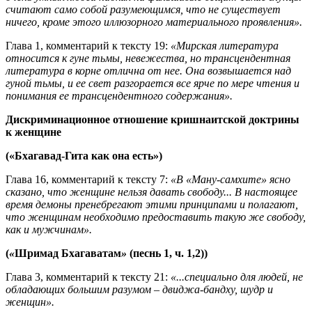
считают само собой разумеющимся, что не существует
ничего, кроме этого иллюзорного материального проявления».
Глава 1, комментарий к тексту 19:
«Мирская литература
относится к гуне тьмы, невежества, но трансцендентная
литература в корне отлична от нее. Она возвышается над
гуной тьмы, и ее свет разгорается все ярче по мере чтения и
понимания ее трансцендентного содержания».
Дискриминационное отношение кришнаитской доктрины
к женщине
(«Бхагавад-Гита как она есть»)
Глава 16, комментарий к тексту 7:
«В «Ману-самхите» ясно
сказано, что женщине нельзя давать свободу... В настоящее
время демоны пренебрегают этими принципами и полагают,
что женщинам необходимо предоставить такую же свободу,
как и мужчинам».
(
«
Шримад Бхагаватам
»
(песнь 1, ч. 1,2))
Глава 3, комментарий к тексту 21:
«...специально для людей, не
обладающих большим разумом – двиджа-бандху, шудр и
женщин».