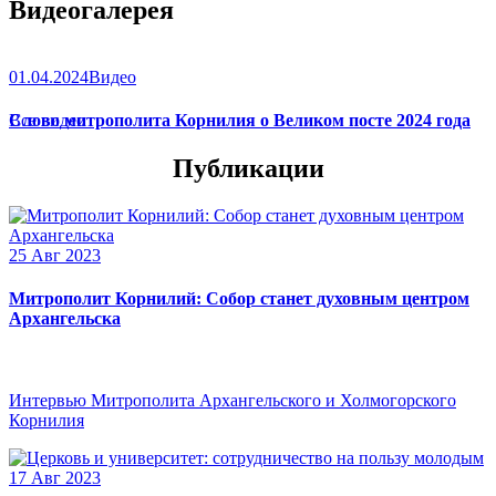
Видеогалерея
01.04.2024
Видео
Слово митрополита Корнилия о Великом посте 2024 года
Все видео
Публикации
25 Авг 2023
Митрополит Корнилий: Собор станет духовным центром
Архангельска
Интервью Митрополита Архангельского и Холмогорского
Корнилия
17 Авг 2023