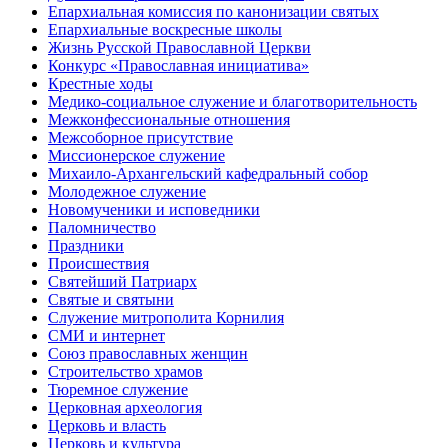
Епархиальная комиссия по канонизации святых
Епархиальные воскресные школы
Жизнь Русской Православной Церкви
Конкурс «Православная инициатива»
Крестные ходы
Медико-социальное служение и благотворительность
Межконфессиональные отношения
Межсоборное присутствие
Миссионерское служение
Михаило-Архангельский кафедральный собор
Молодежное служение
Новомученики и исповедники
Паломничество
Праздники
Происшествия
Святейший Патриарх
Святые и святыни
Служение митрополита Корнилия
СМИ и интернет
Союз православных женщин
Строительство храмов
Тюремное служение
Церковная археология
Церковь и власть
Церковь и культура