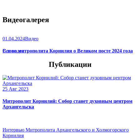
Видеогалерея
01.04.2024
Видео
Слово митрополита Корнилия о Великом посте 2024 года
Все видео
Публикации
25 Авг 2023
Митрополит Корнилий: Собор станет духовным центром
Архангельска
Интервью Митрополита Архангельского и Холмогорского
Корнилия