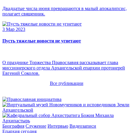
Двадцатые числа июня превращаются в малый апокалипсис,
полагает священник.
3 Мар 2023
Пусть тяжелые новости не угнетают
О празднике Торжества Православия рассказывает глава
миссионерского отдела Архангельской епархии протоиерей
Евгений Соколов.
Все публикации
Архипастырь
Биография
Служение
Интервью
Видеозаписи
Епархия сегодня