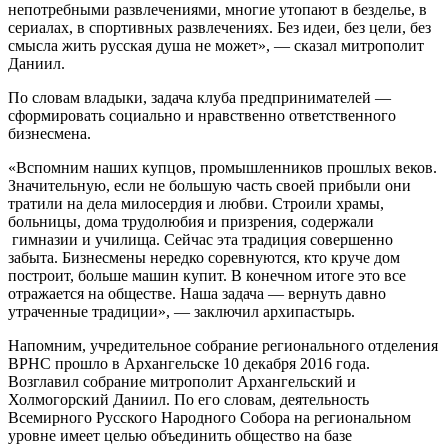
непотребными развлечениями, многие утопают в безделье, в
сериалах, в спортивных развлечениях. Без идеи, без цели, без
смысла жить русская душа не может», — сказал митрополит
Даниил.
По словам владыки, задача клуба предпринимателей —
сформировать социально и нравственно ответственного
бизнесмена.
«Вспомним наших купцов, промышленников прошлых веков.
Значительную, если не большую часть своей прибыли они
тратили на дела милосердия и любви. Строили храмы,
больницы, дома трудолюбия и призрения, содержали
гимназии и училища. Сейчас эта традиция совершенно
забыта. Бизнесмены нередко соревнуются, кто круче дом
построит, больше машин купит. В конечном итоге это все
отражается на обществе. Наша задача — вернуть давно
утраченные традиции», — заключил архипастырь.
Напомним, учредительное собрание регионального отделения
ВРНС прошло в Архангельске 10 декабря 2016 года.
Возглавил собрание митрополит Архангельский и
Холмогорский Даниил. По его словам, деятельность
Всемирного Русского Народного Собора на региональном
уровне имеет целью объединить общество на базе