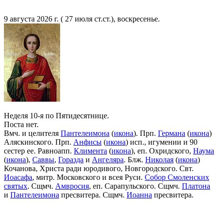
9 августа 2026 г. ( 27 июля ст.ст.), воскресенье.
Неделя 10-я по Пятидесятнице.
Поста нет.
Вмч. и целителя
Пантелеимона
(
икона
). Прп.
Германа
(
икона
)
Аляскинского. Прп.
Анфисы
(
икона
) исп., игумении и 90
сестер ее. Равноапп.
Климента
(
икона
), еп. Охридского,
Наума
(
икона
),
Саввы
,
Горазда
и
Ангеляра
. Блж.
Николая
(
икона
)
Кочанова, Христа ради юродивого, Новгородского. Свт.
Иоасафа
, митр. Московского и всея Руси.
Собор Смоленских
святых
. Сщмч.
Амвросия
, еп. Сарапульского. Сщмч.
Платона
и
Пантелеимона
пресвитера. Сщмч.
Иоанна
пресвитера.