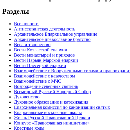
Разделы
Все новости
Антисектантская деятельность
Архангельское Епархиальное управление
Архангельское православное братство
Вера и творчество
Вести Котласской епархии
Вести монастырей и приходов
Вести Нарьян-Марской епархии
Вести Плесецкой епархии
Взаимодействие с Вооруженными силами и правоохран
Взаимодействие с казачеством
Взаимодействие с МЧС
Возрождение северных святынь
Всемирный Русский Народный Собор
Духовенство
Духовное образование и катехизация
Епархиальная комиссия по канонизации святых
Епархиальные воскресные школы
Жизнь Русской Православной Церкви
Конкурс «Православная инициатива»
Крестные ходы