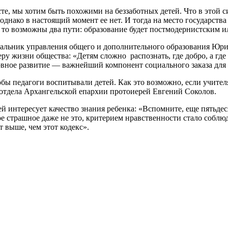
сте, мы хотим быть похожими на беззаботных детей. Что в этой 
 однако в настоящий момент ее нет. И тогда на место государст
я, то возможны два пути: образование будет постмодернистским 
ачальник управления общего и дополнительного образования Юр
у жизни общества: «Детям сложно распознать, где добро, а где
вное развитие — важнейший компонент социального заказа для 
обы педагоги воспитывали детей. Как это возможно, если учителя
 отдела Архангельской епархии протоиерей Евгений Соколов.
 интересует качество знания ребенка: «Вспомните, еще пятьдеся
амое страшное даже не это, критерием нравственности стало собл
т выше, чем этот кодекс».