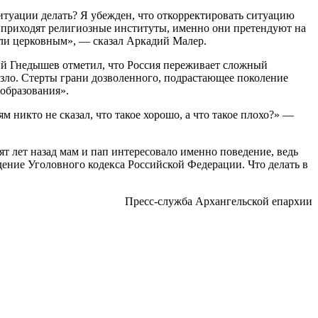
ситуации делать? Я убежден, что откорректировать ситуацию
ва приходят религиозные институты, именно они претендуют на
или церковным», — сказал Аркадий Малер.
ий Гнедышев отметил, что Россия переживает сложный
 зло. Стерты грани дозволенного, подрастающее поколение
образования».
м никто не сказал, что такое хорошо, а что такое плохо?» —
т лет назад мам и пап интересовало именно поведение, ведь
юдение Уголовного кодекса Российской Федерации. Что делать в
Пресс-служба Архангельской епархии