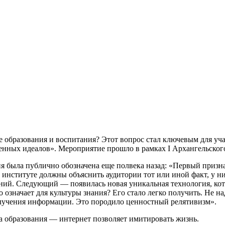
е образования и воспитания? Этот вопрос стал ключевым для уч
венных идеалов». Мероприятие прошло в рамках I Архангельско
я была публично обозначена еще полвека назад: «Первый призн
р в институте должны объяснить аудитории тот или иной факт, у
наний. Следующий — появилась новая уникальная технология, кот
о означает для культуры знания? Его стало легко получить. Не на
олучения информации. Это породило ценностный релятивизм».
а образования — интернет позволяет имитировать жизнь.