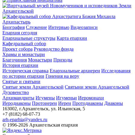
Архипастырь
Биография
Служение
Интервью
Видеозаписи
Епархия сегодня
Епархиальные структуры
Карта епархии
Кафедральный собор
Проект собора
Руководство фонда
Храмы и монастыри
Благочиния
Монастыри
Приходы
История епархии
Историческая справка
Епархиальные архиереи
Исследования
по истории епархии
Гонения на веру
Святые и святыни
Святые земли Архангельской
Святыни земли Архангельской
Духовенство
Архимандриты
Игумены
Игуменьи
Иеромонахи
Иеродиаконы
Протоиереи
Иереи
Протодиаконы
Диаконы
163002, г.Архангельск, ул. Ильинская, 5
+7 (8182) 68-07-73
arh-eparhia@yandex.ru
© 1996-2026 Архангельская епархия