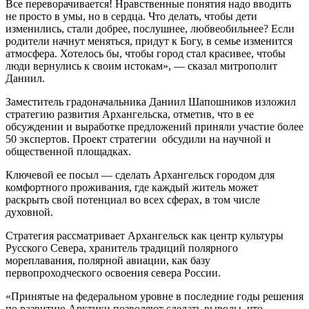
Все переворачивается! Нравственные понятия надо вводить
не просто в умы, но в сердца. Что делать, чтобы дети
изменились, стали добрее, послушнее, любвеобильнее? Если
родители начнут меняться, придут к Богу, в семье изменится
атмосфера. Хотелось бы, чтобы город стал красивее, чтобы
люди вернулись к своим истокам», — сказал митрополит
Даниил.
Заместитель градоначальника Даниил Шапошников изложил
стратегию развития Архангельска, отметив, что в ее
обсуждении и выработке предложений приняли участие более
50 экспертов. Проект стратегии обсудили на научной и
общественной площадках.
Ключевой ее посыл — сделать Архангельск городом для
комфортного проживания, где каждый житель может
раскрыть свой потенциал во всех сферах, в том числе
духовной.
Стратегия рассматривает Архангельск как центр культуры
Русского Севера, хранитель традиций полярного
мореплавания, полярной авиации, как базу
первопроходческого освоения севера России.
«Принятые на федеральном уровне в последние годы решения
по развитию Арктики позволяют сделать выводы, что