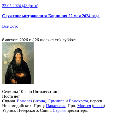
22.05.2024
(48 фото)
Служение митрополита Корнилия 22 мая 2024 года
Все фото
8 августа 2026 г. ( 26 июля ст.ст.), суббота.
Седмица 10-я по Пятидесятнице.
Поста нет.
Сщмчч.
Ермолая
(
икона
),
Ермиппа
и
Ермократа
, иереев
Никомидийских. Прмц.
Параскевы
. Прп.
Моисея
(
икона
)
Угрина, Печерского. Сщмч.
Сергия
пресвитера.