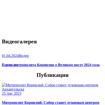
Видеогалерея
01.04.2024
Видео
Слово митрополита Корнилия о Великом посте 2024 года
Все видео
Публикации
25 Авг 2023
Митрополит Корнилий: Собор станет духовным центром