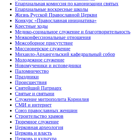
Епархиальная комиссия по канонизации святых
Епархиальные воскресные школы
Жизнь Русской Православной Церкви
Конкурс «Православная инициатива»
Крестные ходы
Медико-социальное служение и благотворительность
Межконфессиональные отношения
Межсоборное присутствие
Миссионерское служение
Михаило-Архангельский кафедральный собор
Молодежное служение
Новомученики и исповедники
Паломничество
Праздники
Происшествия
Святейший Патриарх
Святые и святыни
Служение митрополита Корнилия
СМИ и интернет
Союз православных женщин
Строительство храмов
Тюремное служение
Церковная археология
Церковь и власть
Церковь и культура