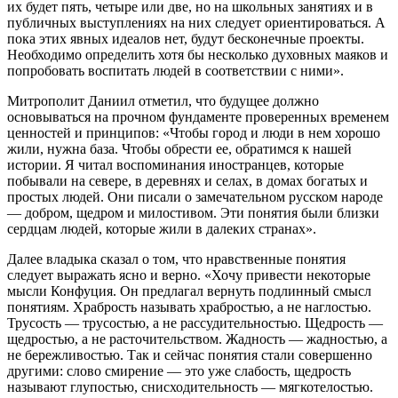
их будет пять, четыре или две, но на школьных занятиях и в
публичных выступлениях на них следует ориентироваться. А
пока этих явных идеалов нет, будут бесконечные проекты.
Необходимо определить хотя бы несколько духовных маяков и
попробовать воспитать людей в соответствии с ними».
Митрополит Даниил отметил, что будущее должно
основываться на прочном фундаменте проверенных временем
ценностей и принципов: «Чтобы город и люди в нем хорошо
жили, нужна база. Чтобы обрести ее, обратимся к нашей
истории. Я читал воспоминания иностранцев, которые
побывали на севере, в деревнях и селах, в домах богатых и
простых людей. Они писали о замечательном русском народе
— добром, щедром и милостивом. Эти понятия были близки
сердцам людей, которые жили в далеких странах».
Далее владыка сказал о том, что нравственные понятия
следует выражать ясно и верно. «Хочу привести некоторые
мысли Конфуция. Он предлагал вернуть подлинный смысл
понятиям. Храбрость называть храбростью, а не наглостью.
Трусость — трусостью, а не рассудительностью. Щедрость —
щедростью, а не расточительством. Жадность — жадностью, а
не бережливостью. Так и сейчас понятия стали совершенно
другими: слово смирение — это уже слабость, щедрость
называют глупостью, снисходительность — мягкотелостью.