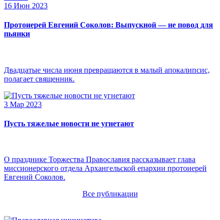
16 Июн 2023
Протоиерей Евгений Соколов: Выпускной — не повод для
пьянки
Двадцатые числа июня превращаются в малый апокалипсис,
полагает священник.
3 Мар 2023
Пусть тяжелые новости не угнетают
О празднике Торжества Православия рассказывает глава
миссионерского отдела Архангельской епархии протоиерей
Евгений Соколов.
Все публикации