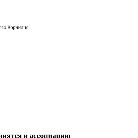
ого Корнилия
инятся в ассоциацию