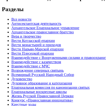
Разделы
Все новости
Антисектантская деятельность
Архангельское Епархиальное управление
Архангельское православное братство
Вера и творчество
Вести Котласской епархии
Вести монастырей и приходов
Вести Нарьян-Марской епархии
Вести Плесецкой епархии
Взаимодействие с Вооруженными силами и правоохран
Взаимодействие с казачеством
Взаимодействие с МЧС
Возрождение северных святынь
Всемирный Русский Народный Собор
Духовенство
Духовное образование и катехизация
Епархиальная комиссия по канонизации святых
Епархиальные воскресные школы
Жизнь Русской Православной Церкви
Конкурс «Православная инициатива»
Крестные ходы