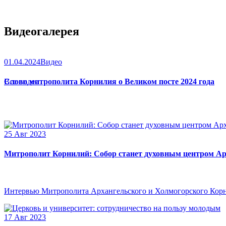
Видеогалерея
01.04.2024
Видео
Слово митрополита Корнилия о Великом посте 2024 года
Все видео
25 Авг 2023
Митрополит Корнилий: Собор станет духовным центром Ар
Интервью Митрополита Архангельского и Холмогорского Кор
17 Авг 2023