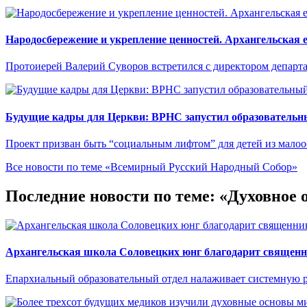
Народосбережение и укрепление ценностей. Архангельская 
Протоиерей Валерий Суворов встретился с директором департ
Будущие кадры для Церкви: ВРНС запустил образовательны
Проект призван быть “социальным лифтом” для детей из мало
Все новости по теме «Всемирный Русский Народный Собор»
Последние новости по теме: «Духовное 
Архангельская школа Соловецких юнг благодарит священн
Епархиальный образовательный отдел налаживает системную р