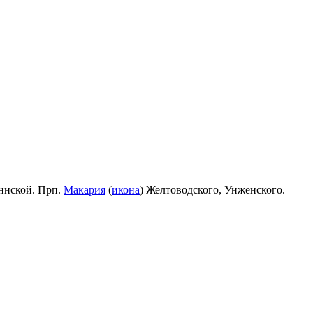
ннской. Прп.
Макария
(
икона
) Желтоводского, Унженского.