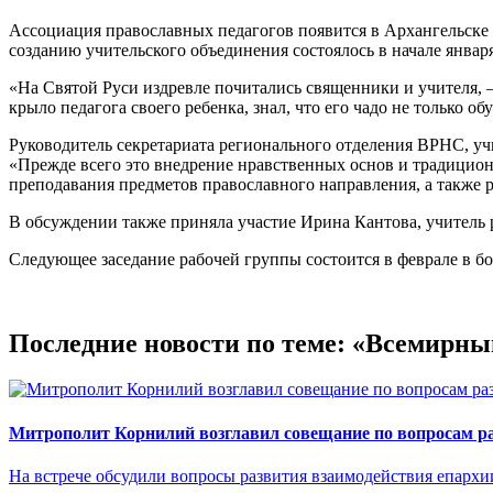
Ассоциация православных педагогов появится в Архангельске
созданию учительского объединения состоялось в начале января
«На Святой Руси издревле почитались священники и учителя, —
крыло педагога своего ребенка, знал, что его чадо не только о
Руководитель секретариата регионального отделения ВРНС, у
«Прежде всего это внедрение нравственных основ и традицион
преподавания предметов православного направления, а также
В обсуждении также приняла участие Ирина Кантова, учитель
Следующее заседание рабочей группы состоится в феврале в б
Последние новости по теме: «Всемирн
Митрополит Корнилий возглавил совещание по вопросам р
На встрече обсудили вопросы развития взаимодействия епархи