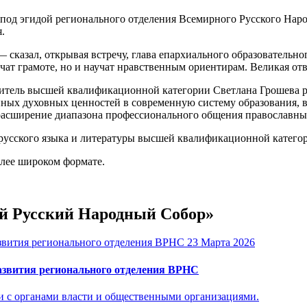
 под эгидой регионального отделения Всемирного Русского Наро
.
 сказал, открывая встречу, глава епархиального образовательно
бучат грамоте, но и научат нравственным ориентирам. Великая от
читель высшей квалификационной категории Светлана Грошева р
ных духовных ценностей в современную систему образования, в
 расширение диапазона профессионального общения православны
 русского языка и литературы высшей квалификационной катего
олее широком формате.
ый Русский Народный Собор»
23 Марта 2026
азвития регионального отделения ВРНС
и с органами власти и общественными организациями.