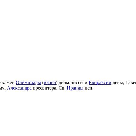
вв. жен
Олимпиады
(
икона
) диакониссы и
Евпраксии
девы, Таве
мч.
Александра
пресвитера. Св.
Ираиды
исп.