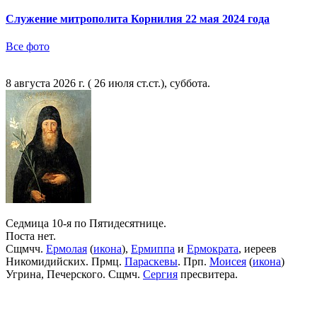
Служение митрополита Корнилия 22 мая 2024 года
Все фото
8 августа 2026 г. ( 26 июля ст.ст.), суббота.
Седмица 10-я по Пятидесятнице.
Поста нет.
Сщмчч.
Ермолая
(
икона
),
Ермиппа
и
Ермократа
, иереев
Никомидийских. Прмц.
Параскевы
. Прп.
Моисея
(
икона
)
Угрина, Печерского. Сщмч.
Сергия
пресвитера.