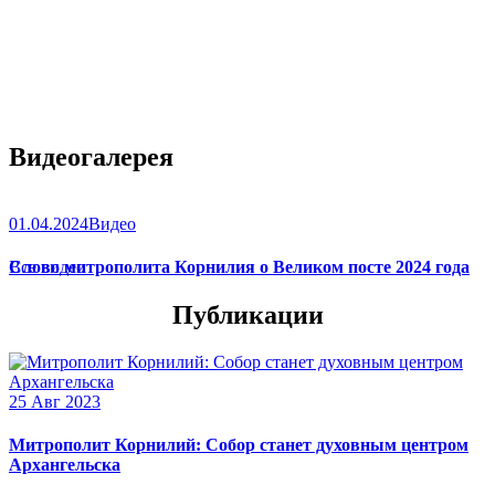
Видеогалерея
01.04.2024
Видео
Слово митрополита Корнилия о Великом посте 2024 года
Все видео
Публикации
25 Авг 2023
Митрополит Корнилий: Собор станет духовным центром
Архангельска