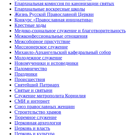
Епархиальная комиссия по канонизации святых
Епархиальные воскресные школы
Жизнь Русской Православной Церкви
Конкурс «Православная инициатива»
Крестные ходы
Медико-социальное служение и благотворительность
Межконфессиональные отношения
Межсоборное присутствие
Миссионерское служение
Михаило-Архангельский кафедральный собор
Молодежное служение
Новомученики и исповедники
Паломничество
Праздники
Происшествия
Святейший Патриарх
Святые и святыни
Служение митрополита Корнилия
СМИ и интернет
Союз православных женщин
Строительство храмов
Тюремное служение
Церковная археология
Церковь и власть
Церковь и культура