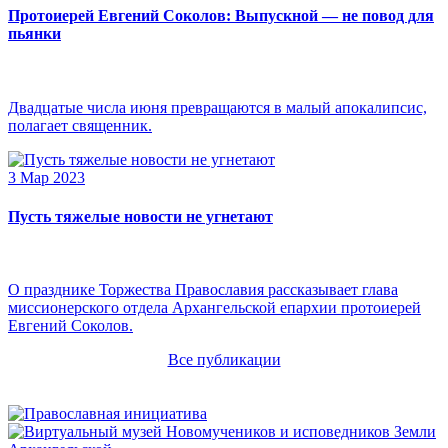
Протоиерей Евгений Соколов: Выпускной — не повод для
пьянки
Двадцатые числа июня превращаются в малый апокалипсис,
полагает священник.
3 Мар 2023
Пусть тяжелые новости не угнетают
О празднике Торжества Православия рассказывает глава
миссионерского отдела Архангельской епархии протоиерей
Евгений Соколов.
Все публикации