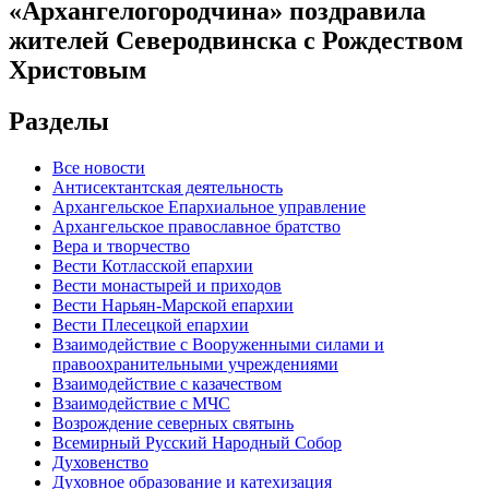
«Архангелогородчина» поздравила
жителей Северодвинска с Рождеством
Христовым
Разделы
Все новости
Антисектантская деятельность
Архангельское Епархиальное управление
Архангельское православное братство
Вера и творчество
Вести Котласской епархии
Вести монастырей и приходов
Вести Нарьян-Марской епархии
Вести Плесецкой епархии
Взаимодействие с Вооруженными силами и
правоохранительными учреждениями
Взаимодействие с казачеством
Взаимодействие с МЧС
Возрождение северных святынь
Всемирный Русский Народный Собор
Духовенство
Духовное образование и катехизация