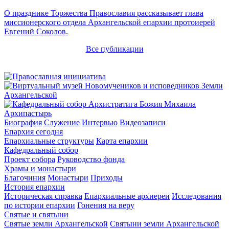
О празднике Торжества Православия рассказывает глава
миссионерского отдела Архангельской епархии протоиерей
Евгений Соколов.
Все публикации
Архипастырь
Биография
Служение
Интервью
Видеозаписи
Епархия сегодня
Епархиальные структуры
Карта епархии
Кафедральный собор
Проект собора
Руководство фонда
Храмы и монастыри
Благочиния
Монастыри
Приходы
История епархии
Историческая справка
Епархиальные архиереи
Исследования
по истории епархии
Гонения на веру
Святые и святыни
Святые земли Архангельской
Святыни земли Архангельской