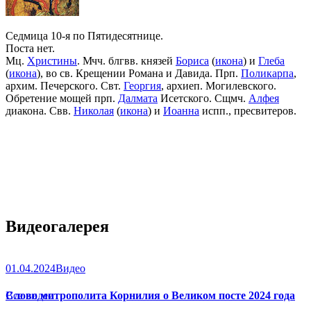
Седмица 10-я по Пятидесятнице.
Поста нет.
Мц.
Христины
. Мчч. блгвв. князей
Бориса
(
икона
) и
Глеба
(
икона
), во св. Крещении Романа и Давида. Прп.
Поликарпа
,
архим. Печерского. Свт.
Георгия
, архиеп. Могилевского.
Обретение мощей прп.
Далмата
Исетского. Сщмч.
Алфея
диакона. Свв.
Николая
(
икона
) и
Иоанна
испп., пресвитеров.
Видеогалерея
01.04.2024
Видео
Слово митрополита Корнилия о Великом посте 2024 года
Все видео