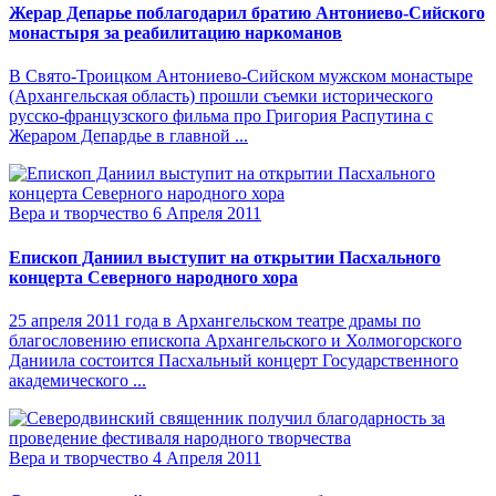
Жерар Депарье поблагодарил братию Антониево-Сийского
монастыря за реабилитацию наркоманов
В Свято-Троицком Антониево-Сийском мужском монастыре
(Архангельская область) прошли съемки исторического
русско-французского фильма про Григория Распутина с
Жераром Депардье в главной ...
Вера и творчество
6 Апреля 2011
Епископ Даниил выступит на открытии Пасхального
концерта Северного народного хора
25 апреля 2011 года в Архангельском театре драмы по
благословению епископа Архангельского и Холмогорского
Даниила состоится Пасхальный концерт Государственного
академического ...
Вера и творчество
4 Апреля 2011