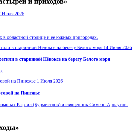
астырей и приходов»
7 Июля 2026
 в областной столице и ее южных пригородах.
14 Июля 2026
етили в старинной Нёноксе на берегу Белого моря
в.
1 Июля 2026
отовой на Пинежье
омонах Рафаил (Бурмистров) и священник Симеон Арнаутов.
 ходы»