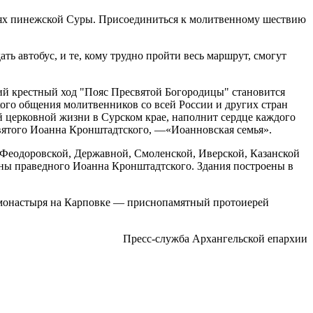
стях пинежской Суры. Присоединиться к молитвенному шествию
ь автобус, и те, кому трудно пройти весь маршрут, смогут
ий крестный ход "Пояс Пресвятой Богородицы" становится
ого общения молитвенников со всей России и других стран
 церковной жизни в Сурском крае, наполнит сердце каждого
святого Иоанна Кронштадтского, —«Иоанновская семья».
Феодоровской, Державной, Смоленской, Иверской, Казанской
ны праведного Иоанна Кронштадтского. Здания построены в
монастыря на Карповке — приснопамятный протоиерей
Пресс-служба Архангельской епархии