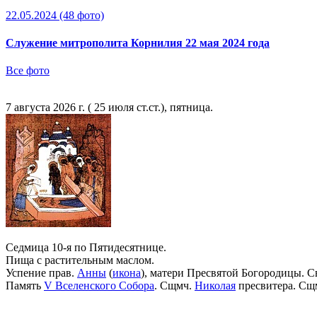
22.05.2024
(48 фото)
Служение митрополита Корнилия 22 мая 2024 года
Все фото
7 августа 2026 г. ( 25 июля ст.ст.), пятница.
Седмица 10-я по Пятидесятнице.
Пища с растительным маслом.
Успение прав.
Анны
(
икона
), матери Пресвятой Богородицы. С
Память
V Вселенского Собора
. Сщмч.
Николая
пресвитера. Сщ