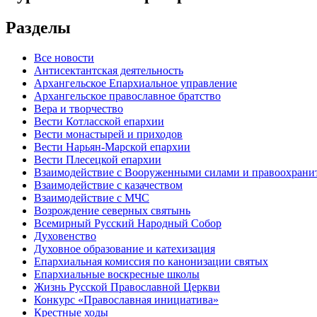
Разделы
Все новости
Антисектантская деятельность
Архангельское Епархиальное управление
Архангельское православное братство
Вера и творчество
Вести Котласской епархии
Вести монастырей и приходов
Вести Нарьян-Марской епархии
Вести Плесецкой епархии
Взаимодействие с Вооруженными силами и правоохран
Взаимодействие с казачеством
Взаимодействие с МЧС
Возрождение северных святынь
Всемирный Русский Народный Собор
Духовенство
Духовное образование и катехизация
Епархиальная комиссия по канонизации святых
Епархиальные воскресные школы
Жизнь Русской Православной Церкви
Конкурс «Православная инициатива»
Крестные ходы