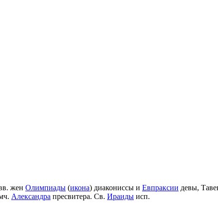
вв. жен
Олимпиады
(
икона
) диакониссы и
Евпраксии
девы, Таве
мч.
Александра
пресвитера. Св.
Ираиды
исп.