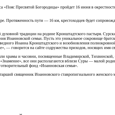
кса «Пояс Пресвятой Богородицы» пройдет 16 июня в окрестно
е. Протяженность пути — 16 км, крестоходцев будет сопровождат
 духовной традиции на родине Кронштадтского пастыря. Сурск
ия Иоанновской семьи. Пусть это уникальное сокровище братск
ведного Иоанна Кронштадтского и возобновления полнокровной
е», — говорится на сайте содружества приходов, носящих имя 
ли храмы и часовни, посвященные Владимирской, Тихвинской, 
 «Знамение», все они располагаются вблизи Суры — малой роди
аготворительный фонд «Иоанновская семья».
старший священник Иоанновского ставропигиального женского 