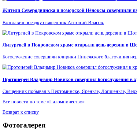
Жители Северодвинска и поморской Нёноксы совершили па
Возглавил поездку священник Антоний Власов.
Литургией в Покровском храме открыли день деревни в Ш
Богослужение совершили клирики Пинежского благочиния иер
Протоиерей Владимир Новиков совершил богослужения в хр
Священник побывал в Пертоминске, Яреньге, Лопшеньге, Верх
Все новости по теме «Паломничество»
Возврат к списку
Фотогалерея