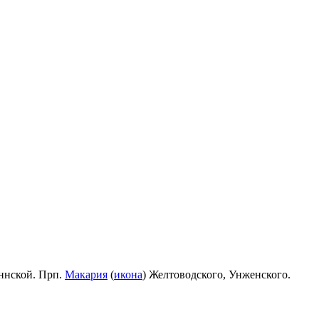
ннской. Прп.
Макария
(
икона
) Желтоводского, Унженского.