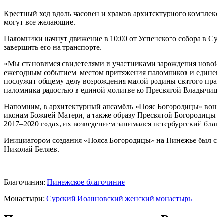
Крестный ход вдоль часовен и храмов архитектурного компле
могут все желающие.
Паломники начнут движение в 10:00 от Успенского собора в Сур
завершить его на транспорте.
«Мы становимся свидетелями и участниками зарождения новой
ежегодным событием, местом притяжения паломников и единен
послужит общему делу возрождения малой родины святого пра
паломника радостью в единой молитве ко Пресвятой Владычиц
Напомним, в архитектурный ансамбль «Пояс Богородицы» вош
иконам Божией Матери, а также образу Пресвятой Богородицы
2017–2020 годах, их возведением занимался петербургский бл
Инициатором создания «Пояса Богородицы» на Пинежье был 
Николай Беляев.
Благочиния:
Пинежское благочиние
Монастыри:
Сурский Иоанновский женский монастырь