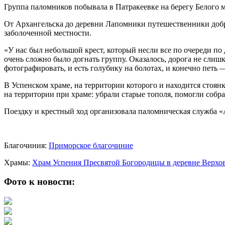
Группа паломников побывала в Патракеевке на берегу Белого
От Архангельска до деревни Лапомники путешественники добр
заболоченной местности.
«У нас был небольшой крест, который несли все по очереди по 
очень сложно было догнать группу. Оказалось, дорога не слиш
фотографировать, и есть голубику на болотах, и конечно петь
В Успенском храме, на территории которого и находится стоя
на территории при храме: убрали старые тополя, помогли собр
Поездку и крестный ход организовала паломническая служба 
Благочиния:
Приморское благочиние
Храмы:
Храм Успения Пресвятой Богородицы в деревне Верхо
Фото к новости: