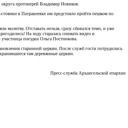
о округа протоиерей Владимир Новиков.
-стоянки в Патракеевке им предстояло пройти пешком по
и молитву. Отставать нельзя, сразу сбивался темп, и уже
пригодились! На ходу старалась снимать видео и
и участница поездки Ольга Постникова.
тановления старинной церкви. После служб гости потрудились
охранившиеся там деревянные церкви.
Пресс-служба Архангельской епархии