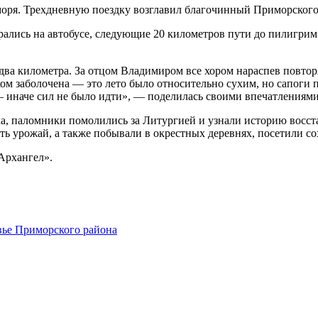
 моря. Трехдневную поездку возглавил благочинный Приморског
ались на автобусе, следующие 20 километров пути до пилигрим
два километра. За отцом Владимиром все хором нараспев повторял
ком заболочена — это лето было относительно сухим, но сапоги 
 — иначе сил не было идти», — поделилась своими впечатлениям
нка, паломники помолились за Литургией и узнали историю восс
ать урожай, а также побывали в окрестных деревнях, посетили с
«Архангел».
вье Приморского района