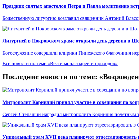
Праздник святых апостолов Петра и Павла молитвенно встр
Божественную литургию возглавил священник Антоний Власо
Литургией в Покровском храме открыли день деревни в Ш
Богослужение совершили клирики Пинежского благочиния иер
Все новости по теме «Вести монастырей и приходов»
Последние новости по теме: «Возрожде
Митрополит Корнилий принял участие в совещании по вопр
Сергей Степашин наградил митрополита Корнилия почетным 
Уникальный храм XVII века планируют отреставрировать 