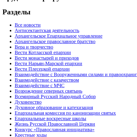
Разделы
Все новости
Антисектантская деятельность
Архангельское Епархиальное управление
Архангельское православное братство
Вера и творчество
Вести Котласской епархии
Вести монастырей и приходов
Вести Нарьян-Марской епархии
Вести Плесецкой епархии
Взаимодействие с Вооруженными силами и правоохран
Взаимодействие с казачеством
Взаимодействие с МЧС
Возрождение северных святынь
Всемирный Русский Народный Собор
Духовенство
Духовное образование и катехизация
Епархиальная комиссия по канонизации святых
Епархиальные воскресные школы
Жизнь Русской Православной Церкви
Конкурс «Православная инициатива»
Крестные ходы