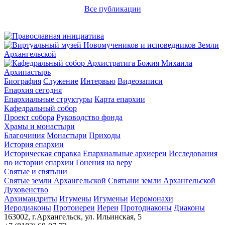
Все публикации
Архипастырь
Биография
Служение
Интервью
Видеозаписи
Епархия сегодня
Епархиальные структуры
Карта епархии
Кафедральный собор
Проект собора
Руководство фонда
Храмы и монастыри
Благочиния
Монастыри
Приходы
История епархии
Историческая справка
Епархиальные архиереи
Исследования
по истории епархии
Гонения на веру
Святые и святыни
Святые земли Архангельской
Святыни земли Архангельской
Духовенство
Архимандриты
Игумены
Игуменьи
Иеромонахи
Иеродиаконы
Протоиереи
Иереи
Протодиаконы
Диаконы
163002, г.Архангельск, ул. Ильинская, 5