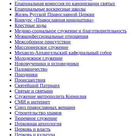
Епархиальная комиссия по канонизации святых
Епархиальные воскресные школы
Жизнь Русской Православной Церкви
Конкурс «Православная инициатива»
Крестные ходы
Медико-социальное служение и благотворительность
Межконфессиональные отношения
Межсоборное присутствие
Миссионерское служение
Михаило-Архангельский кафедральный собор
Молодежное служение
Новомученики и исповедники
Паломничество
Праздники
Происшествия
Святейший Патриарх
Святые и святыни
Служение митрополита Корнилия
СМИ и интернет
Союз православных женщин
Строительство храмов
Тюремное служение
Церковная археология
Церковь и власть
Церковь и культура