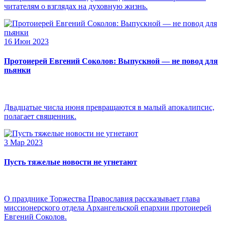
читателям о взглядах на духовную жизнь.
16 Июн 2023
Протоиерей Евгений Соколов: Выпускной — не повод для
пьянки
Двадцатые числа июня превращаются в малый апокалипсис,
полагает священник.
3 Мар 2023
Пусть тяжелые новости не угнетают
О празднике Торжества Православия рассказывает глава
миссионерского отдела Архангельской епархии протоиерей
Евгений Соколов.