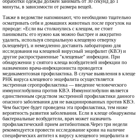
обработки одежды должен занимать от 30 секунд до 1
минуты, в зависимости от размера вещей.
Также в ведомстве напоминают, что необходимо тщательно
осматривать себя и домашних животных после прогулок на
природе: «Если вы столкнулись с клещом, не стоит
паниковать: его нужно как можно быстрее и аккуратно
удалить, используя специальную клещевую отвертку
(клещевёрт), и немедленно доставить лабораторию для
исследования на клещевой вирусный энцефалит (КВЭ) и
другие распространенные "клещевые" инфекции. При
обнаружении у снятого клеща возбудителей инфекции по
назначению врача-инфекциониста проводится
медикаментозная профилактика. В случае выявления в клеще
РНК вируса клещевого энцефалита осуществляется
экстренная серопрофилактика — введение человеческого
иммуноглобулина против КВЭ. Иммуноглобулин является
единственным средством экстренной профилактики данного
опасного заболевания для не вакцинированных против КВЭ.
Чем быстрее будет проведена эта профилактика, тем ниже
вероятность развития заболевания. Если в клеще обнаружены
бактериальные возбудители, врач может назначить
профилактический прием антибиотиков.Через три недели
рекомендуется провести исследование крови на наличие
специфических антител к вирусу клещевого энцефалита и