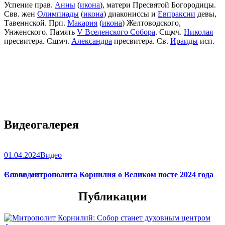
Успение прав.
Анны
(
икона
), матери Пресвятой Богородицы.
Свв. жен
Олимпиады
(
икона
) диакониссы и
Евпраксии
девы,
Тавеннской. Прп.
Макария
(
икона
) Желтоводского,
Унженского. Память
V Вселенского Собора
. Сщмч.
Николая
пресвитера. Сщмч.
Александра
пресвитера. Св.
Ираиды
исп.
Видеогалерея
01.04.2024
Видео
Слово митрополита Корнилия о Великом посте 2024 года
Все видео
Публикации