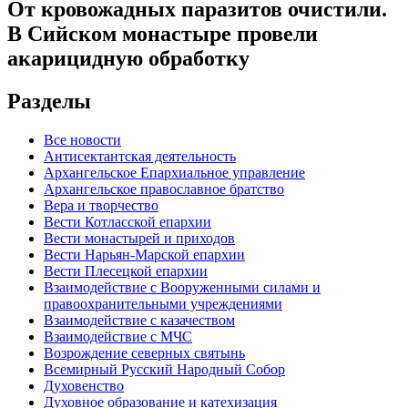
От кровожадных паразитов очистили.
В Сийском монастыре провели
акарицидную обработку
Разделы
Все новости
Антисектантская деятельность
Архангельское Епархиальное управление
Архангельское православное братство
Вера и творчество
Вести Котласской епархии
Вести монастырей и приходов
Вести Нарьян-Марской епархии
Вести Плесецкой епархии
Взаимодействие с Вооруженными силами и
правоохранительными учреждениями
Взаимодействие с казачеством
Взаимодействие с МЧС
Возрождение северных святынь
Всемирный Русский Народный Собор
Духовенство
Духовное образование и катехизация