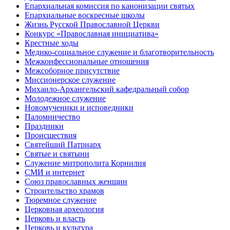
Епархиальная комиссия по канонизации святых
Епархиальные воскресные школы
Жизнь Русской Православной Церкви
Конкурс «Православная инициатива»
Крестные ходы
Медико-социальное служение и благотворительность
Межконфессиональные отношения
Межсоборное присутствие
Миссионерское служение
Михаило-Архангельский кафедральный собор
Молодежное служение
Новомученики и исповедники
Паломничество
Праздники
Происшествия
Святейший Патриарх
Святые и святыни
Служение митрополита Корнилия
СМИ и интернет
Союз православных женщин
Строительство храмов
Тюремное служение
Церковная археология
Церковь и власть
Церковь и культура