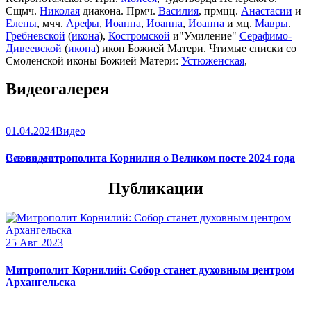
Сщмч.
Николая
диакона. Прмч.
Василия
, прмцц.
Анастасии
и
Елены
, мчч.
Арефы
,
Иоанна
,
Иоанна
,
Иоанна
и мц.
Мавры
.
Гребневской
(
икона
),
Костромской
и"Умиление"
Серафимо-
Дивеевской
(
икона
) икон Божией Матери. Чтимые списки со
Смоленской иконы Божией Матери:
Устюженская
,
Выдропусская
,
Христофоровская
,
Супрасльская
,
Югская
Видеогалерея
(
икона
),
Игрицкая
,
Шуйская
(
икона
),
Седмиезерная
,
Сергиевская
(в Троице-Сергиевой Лавре).
01.04.2024
Видео
Слово митрополита Корнилия о Великом посте 2024 года
Все видео
Публикации
25 Авг 2023
Митрополит Корнилий: Собор станет духовным центром
Архангельска