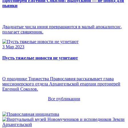
Протоиерей Евгений Соколов: Выпускной — не повод для
пьянки
Двадцатые числа июня превращаются в малый апокалипсис,
полагает священник.
3 Мар 2023
Пусть тяжелые новости не угнетают
О празднике Торжества Православия рассказывает глава
миссионерского отдела Архангельской епархии протоиерей
Евгений Соколов.
Все публикации