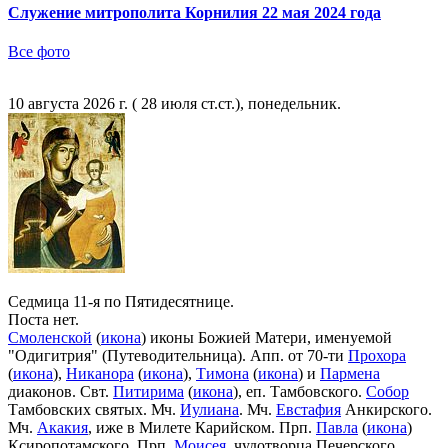
Служение митрополита Корнилия 22 мая 2024 года
Все фото
10 августа 2026 г. ( 28 июля ст.ст.), понедельник.
Седмица 11-я по Пятидесятнице.
Поста нет.
Смоленской
(
икона
) иконы Божией Матери, именуемой
"Одигитрия" (Путеводительница). Апп. от 70-ти
Прохора
(
икона
),
Никанора
(
икона
),
Тимона
(
икона
) и
Пармена
диаконов. Свт.
Питирима
(
икона
), еп. Тамбовского.
Собор
Тамбовских святых. Мч.
Иулиана
. Мч.
Евстафия
Анкирского.
Мч.
Акакия
, иже в Милете Карийском. Прп.
Павла
(
икона
)
Ксиропотамского. Прп.
Моисея
, чудотворца Печерского.