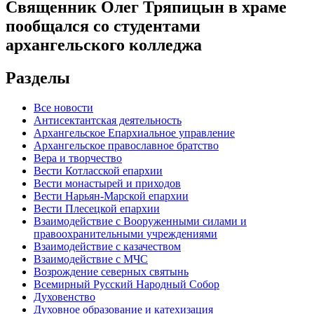
Священник Олег Тряпицын в храме
пообщался со студентами
архангельского колледжа
Разделы
Все новости
Антисектантская деятельность
Архангельское Епархиальное управление
Архангельское православное братство
Вера и творчество
Вести Котласской епархии
Вести монастырей и приходов
Вести Нарьян-Марской епархии
Вести Плесецкой епархии
Взаимодействие с Вооруженными силами и
правоохранительными учреждениями
Взаимодействие с казачеством
Взаимодействие с МЧС
Возрождение северных святынь
Всемирный Русский Народный Собор
Духовенство
Духовное образование и катехизация