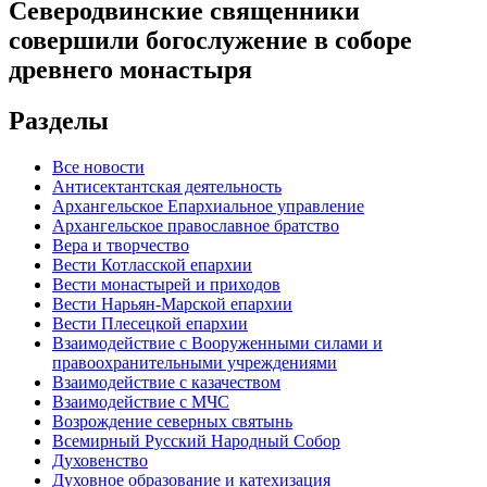
Северодвинские священники
совершили богослужение в соборе
древнего монастыря
Разделы
Все новости
Антисектантская деятельность
Архангельское Епархиальное управление
Архангельское православное братство
Вера и творчество
Вести Котласской епархии
Вести монастырей и приходов
Вести Нарьян-Марской епархии
Вести Плесецкой епархии
Взаимодействие с Вооруженными силами и
правоохранительными учреждениями
Взаимодействие с казачеством
Взаимодействие с МЧС
Возрождение северных святынь
Всемирный Русский Народный Собор
Духовенство
Духовное образование и катехизация