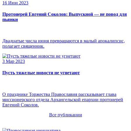
16 Июн 2023
Протоиерей Евгений Соколов: Выпускной — не повод для
пьянки
Двадцатые числа июня превращаются в малый апокалипсис,
полагает священник.
3 Мар 2023
Пусть тяжелые новости не угнетают
О празднике Торжества Православия рассказывает глава
миссионерского отдела Архангельской епархии протоиерей
Евгений Соколов.
Все публикации