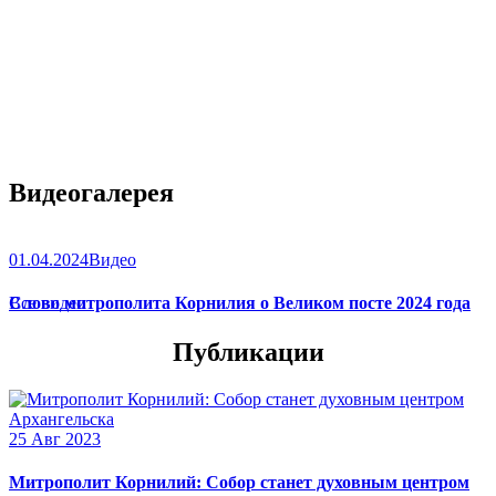
Видеогалерея
01.04.2024
Видео
Слово митрополита Корнилия о Великом посте 2024 года
Все видео
Публикации
25 Авг 2023
Митрополит Корнилий: Собор станет духовным центром