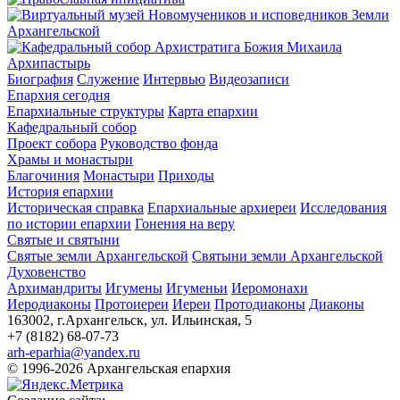
Архипастырь
Биография
Служение
Интервью
Видеозаписи
Епархия сегодня
Епархиальные структуры
Карта епархии
Кафедральный собор
Проект собора
Руководство фонда
Храмы и монастыри
Благочиния
Монастыри
Приходы
История епархии
Историческая справка
Епархиальные архиереи
Исследования
по истории епархии
Гонения на веру
Святые и святыни
Святые земли Архангельской
Святыни земли Архангельской
Духовенство
Архимандриты
Игумены
Игуменьи
Иеромонахи
Иеродиаконы
Протоиереи
Иереи
Протодиаконы
Диаконы
163002, г.Архангельск, ул. Ильинская, 5
+7 (8182) 68-07-73
arh-eparhia@yandex.ru
© 1996-2026 Архангельская епархия