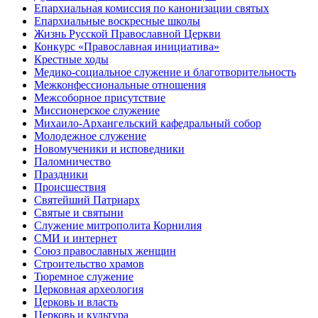
Епархиальная комиссия по канонизации святых
Епархиальные воскресные школы
Жизнь Русской Православной Церкви
Конкурс «Православная инициатива»
Крестные ходы
Медико-социальное служение и благотворительность
Межконфессиональные отношения
Межсоборное присутствие
Миссионерское служение
Михаило-Архангельский кафедральный собор
Молодежное служение
Новомученики и исповедники
Паломничество
Праздники
Происшествия
Святейший Патриарх
Святые и святыни
Служение митрополита Корнилия
СМИ и интернет
Союз православных женщин
Строительство храмов
Тюремное служение
Церковная археология
Церковь и власть
Церковь и культура