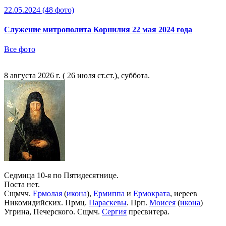
22.05.2024
(48 фото)
Служение митрополита Корнилия 22 мая 2024 года
Все фото
8 августа 2026 г. ( 26 июля ст.ст.), суббота.
Седмица 10-я по Пятидесятнице.
Поста нет.
Сщмчч.
Ермолая
(
икона
),
Ермиппа
и
Ермократа
, иереев
Никомидийских. Прмц.
Параскевы
. Прп.
Моисея
(
икона
)
Угрина, Печерского. Сщмч.
Сергия
пресвитера.