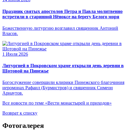
Праздник святых апостолов Петра и Павла молитвенно
встретили в старинной Нёноксе на берегу Белого моря
Божественную литургию возглавил священник Антоний
Власов.
1 Июля 2026
Литургией в Покровском храме открыли день деревни в
Шотовой на Пинежье
Богослужение совершили клирики Пинежского благочиния
иеромонах Рафаил (Бурмистров) и священник Симеон
Арнаутов.
Все новости по теме «Вести монастырей и приходов»
Возврат к списку
Фотогалерея