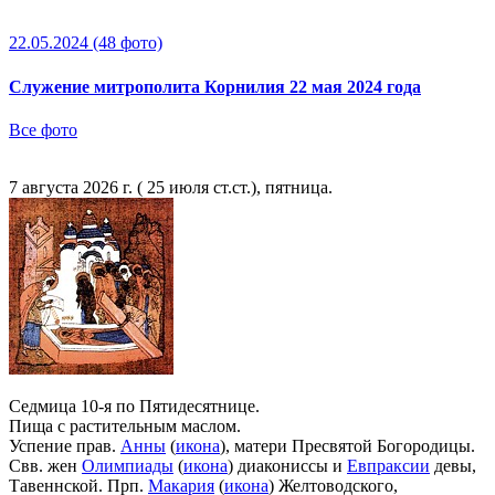
22.05.2024
(48 фото)
Служение митрополита Корнилия 22 мая 2024 года
Все фото
7 августа 2026 г. ( 25 июля ст.ст.), пятница.
Седмица 10-я по Пятидесятнице.
Пища с растительным маслом.
Успение прав.
Анны
(
икона
), матери Пресвятой Богородицы.
Свв. жен
Олимпиады
(
икона
) диакониссы и
Евпраксии
девы,
Тавеннской. Прп.
Макария
(
икона
) Желтоводского,