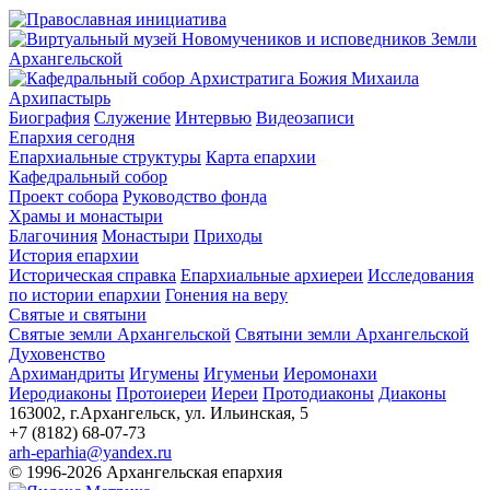
Архипастырь
Биография
Служение
Интервью
Видеозаписи
Епархия сегодня
Епархиальные структуры
Карта епархии
Кафедральный собор
Проект собора
Руководство фонда
Храмы и монастыри
Благочиния
Монастыри
Приходы
История епархии
Историческая справка
Епархиальные архиереи
Исследования
по истории епархии
Гонения на веру
Святые и святыни
Святые земли Архангельской
Святыни земли Архангельской
Духовенство
Архимандриты
Игумены
Игуменьи
Иеромонахи
Иеродиаконы
Протоиереи
Иереи
Протодиаконы
Диаконы
163002, г.Архангельск, ул. Ильинская, 5
+7 (8182) 68-07-73
arh-eparhia@yandex.ru
© 1996-2026 Архангельская епархия