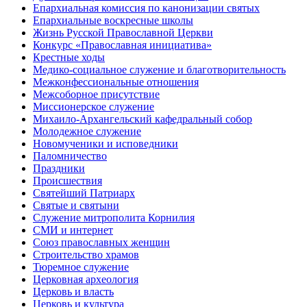
Епархиальная комиссия по канонизации святых
Епархиальные воскресные школы
Жизнь Русской Православной Церкви
Конкурс «Православная инициатива»
Крестные ходы
Медико-социальное служение и благотворительность
Межконфессиональные отношения
Межсоборное присутствие
Миссионерское служение
Михаило-Архангельский кафедральный собор
Молодежное служение
Новомученики и исповедники
Паломничество
Праздники
Происшествия
Святейший Патриарх
Святые и святыни
Служение митрополита Корнилия
СМИ и интернет
Союз православных женщин
Строительство храмов
Тюремное служение
Церковная археология
Церковь и власть
Церковь и культура