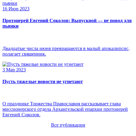
16 Июн 2023
Протоиерей Евгений Соколов: Выпускной — не повод для
пьянки
Двадцатые числа июня превращаются в малый апокалипсис,
полагает священник.
3 Мар 2023
Пусть тяжелые новости не угнетают
О празднике Торжества Православия рассказывает глава
миссионерского отдела Архангельской епархии протоиерей
Евгений Соколов.
Все публикации