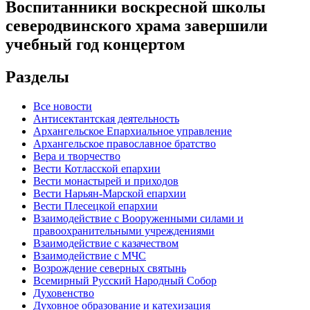
Воспитанники воскресной школы
северодвинского храма завершили
учебный год концертом
Разделы
Все новости
Антисектантская деятельность
Архангельское Епархиальное управление
Архангельское православное братство
Вера и творчество
Вести Котласской епархии
Вести монастырей и приходов
Вести Нарьян-Марской епархии
Вести Плесецкой епархии
Взаимодействие с Вооруженными силами и
правоохранительными учреждениями
Взаимодействие с казачеством
Взаимодействие с МЧС
Возрождение северных святынь
Всемирный Русский Народный Собор
Духовенство
Духовное образование и катехизация