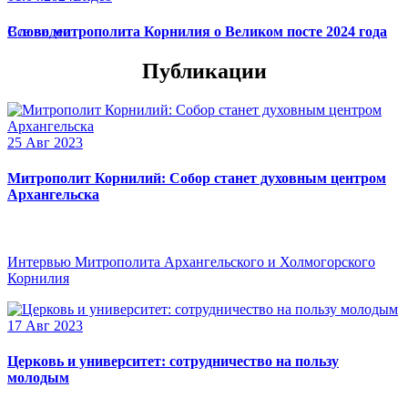
Слово митрополита Корнилия о Великом посте 2024 года
Все видео
Публикации
25 Авг 2023
Митрополит Корнилий: Собор станет духовным центром
Архангельска
Интервью Митрополита Архангельского и Холмогорского
Корнилия
17 Авг 2023
Церковь и университет: сотрудничество на пользу
молодым