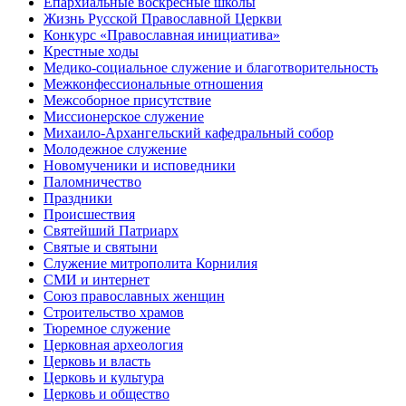
Епархиальные воскресные школы
Жизнь Русской Православной Церкви
Конкурс «Православная инициатива»
Крестные ходы
Медико-социальное служение и благотворительность
Межконфессиональные отношения
Межсоборное присутствие
Миссионерское служение
Михаило-Архангельский кафедральный собор
Молодежное служение
Новомученики и исповедники
Паломничество
Праздники
Происшествия
Святейший Патриарх
Святые и святыни
Служение митрополита Корнилия
СМИ и интернет
Союз православных женщин
Строительство храмов
Тюремное служение
Церковная археология
Церковь и власть
Церковь и культура
Церковь и общество