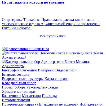
Пусть тяжелые новости не угнетают
О празднике Торжества Православия рассказывает глава
миссионерского отдела Архангельской епархии протоиерей
Евгений Соколов.
Все публикации
Архипастырь
Биография
Служение
Интервью
Видеозаписи
Епархия сегодня
Епархиальные структуры
Карта епархии
Кафедральный собор
Проект собора
Руководство фонда
Храмы и монастыри
Благочиния
Монастыри
Приходы
История епархии
Историческая справка
Епархиальные архиереи
Исследования