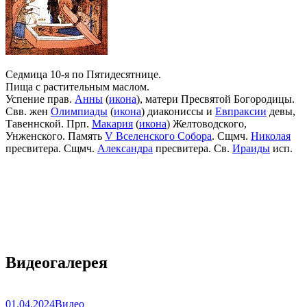
Седмица 10-я по Пятидесятнице.
Пища с растительным маслом.
Успение прав.
Анны
(
икона
), матери Пресвятой Богородицы.
Свв. жен
Олимпиады
(
икона
) диакониссы и
Евпраксии
девы,
Тавеннской. Прп.
Макария
(
икона
) Желтоводского,
Унженского. Память
V Вселенского Собора
. Сщмч.
Николая
пресвитера. Сщмч.
Александра
пресвитера. Св.
Ираиды
исп.
Видеогалерея
01.04.2024
Видео