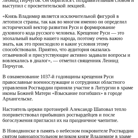
Леонид Перчугов. Он обратился с поздравительным словом и
выступил с просветительской лекцией.
«Князь Владимир является исключительной фигурой в
летописи страны, так как во многом именно он определил
исторический вектор развития Руси и формирование
духовного кода русского человека. Крещение Руси — это
эпохальный выбор нашего народа, поэтому очень важно
знать, как это происходило и какие условия этому
способствовали. Приятно, что аудитория оказалась
отзывчивой и присутствующие активно задавали вопросы и
вовлекались в диалог», — отметил священник Леонид
Перчугов.
В ознаменование 1037-й годовщины крещения Руси
православные военнослужащие и сотрудники областного
управления Росгвардии приняли участие в Литургии в храме
иконы Божией Матери «Взыскание погибших» в городе
Архангельске.
Настоятель церкви протоиерей Александр Шаповал тепло
поприветствовал прибывших росгвардейцев и после
богослужения пригласил их на праздничное чаепитие.
В Новодвинске в память о небесном покровителе Росгвардии
святом равноапостольном великом князе Владимире в храме