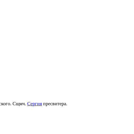
рского. Сщмч.
Сергия
пресвитера.