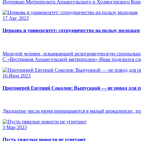
Интервью Митрополита Архангельского и Холмогорского Кор
17 Авг 2023
Церковь и университет: сотрудничество на пользу молодым
Молодой человек, осваивающий религиоведческую специальнос
С «Вестником Архангельской митрополии» Иван поделился сооб
16 Июн 2023
Протоиерей Евгений Соколов: Выпускной — не повод для 
Двадцатые числа июня превращаются в малый апокалипсис, по
3 Мар 2023
Пусть тяжелые новости не угнетают