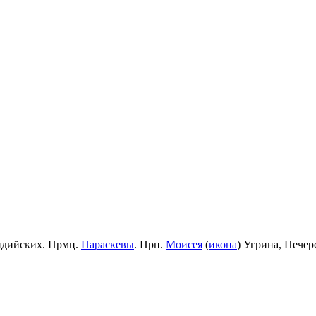
идийских. Прмц.
Параскевы
. Прп.
Моисея
(
икона
) Угрина, Пече