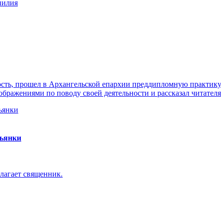
нилия
ть, прошел в Архангельской епархии преддипломную практику. 
ражениями по поводу своей деятельности и рассказал читателя
пьянки
лагает священник.