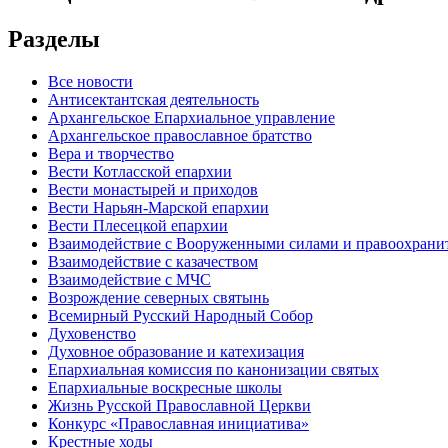
Разделы
Все новости
Антисектантская деятельность
Архангельское Епархиальное управление
Архангельское православное братство
Вера и творчество
Вести Котласской епархии
Вести монастырей и приходов
Вести Нарьян-Марской епархии
Вести Плесецкой епархии
Взаимодействие с Вооруженными силами и правоохран
Взаимодействие с казачеством
Взаимодействие с МЧС
Возрождение северных святынь
Всемирный Русский Народный Собор
Духовенство
Духовное образование и катехизация
Епархиальная комиссия по канонизации святых
Епархиальные воскресные школы
Жизнь Русской Православной Церкви
Конкурс «Православная инициатива»
Крестные ходы