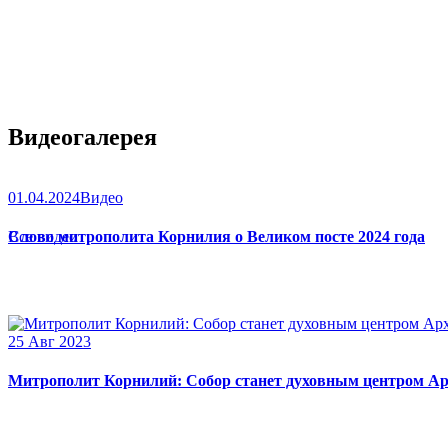
Видеогалерея
01.04.2024
Видео
Слово митрополита Корнилия о Великом посте 2024 года
Все видео
25 Авг 2023
Митрополит Корнилий: Собор станет духовным центром Ар