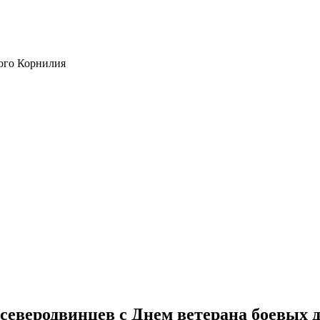
ого Корнилия
северодвинцев с Днем ветерана боевых 