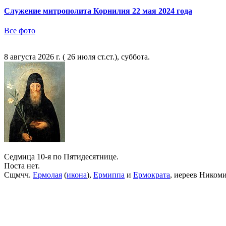
Служение митрополита Корнилия 22 мая 2024 года
Все фото
8 августа 2026 г. ( 26 июля ст.ст.), суббота.
Седмица 10-я по Пятидесятнице.
Поста нет.
Сщмчч.
Ермолая
(
икона
),
Ермиппа
и
Ермократа
, иереев Ником