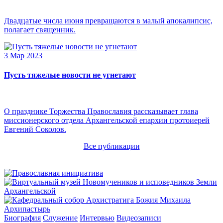
Двадцатые числа июня превращаются в малый апокалипсис,
полагает священник.
3 Мар 2023
Пусть тяжелые новости не угнетают
О празднике Торжества Православия рассказывает глава
миссионерского отдела Архангельской епархии протоиерей
Евгений Соколов.
Все публикации
Архипастырь
Биография
Служение
Интервью
Видеозаписи