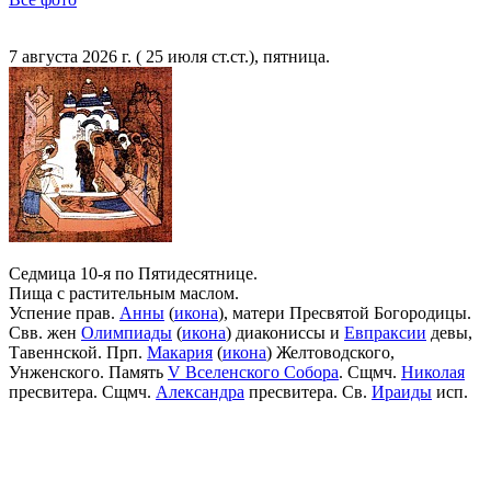
7 августа 2026 г. ( 25 июля ст.ст.), пятница.
Седмица 10-я по Пятидесятнице.
Пища с растительным маслом.
Успение прав.
Анны
(
икона
), матери Пресвятой Богородицы.
Свв. жен
Олимпиады
(
икона
) диакониссы и
Евпраксии
девы,
Тавеннской. Прп.
Макария
(
икона
) Желтоводского,
Унженского. Память
V Вселенского Собора
. Сщмч.
Николая
пресвитера. Сщмч.
Александра
пресвитера. Св.
Ираиды
исп.