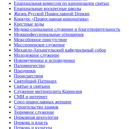
Епархиальная комиссия по канонизации святых
Епархиальные воскресные школы
Жизнь Русской Православной Церкви
Конкурс «Православная инициатива»
Крестные ходы
Медико-социальное служение и благотворительность
Межконфессиональные отношения
Межсоборное присутствие
Миссионерское служение
Михаило-Архангельский кафедральный собор
Молодежное служение
Новомученики и исповедники
Паломничество
Праздники
Происшествия
Святейший Патриарх
Святые и святыни
Служение митрополита Корнилия
СМИ и интернет
Союз православных женщин
Строительство храмов
Тюремное служение
Церковная археология
Церковь и власть
Церковь и культура