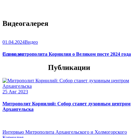
Видеогалерея
01.04.2024
Видео
Слово митрополита Корнилия о Великом посте 2024 года
Все видео
Публикации
25 Авг 2023
Митрополит Корнилий: Собор станет духовным центром
Архангельска
Интервью Митрополита Архангельского и Холмогорского
Корнилия