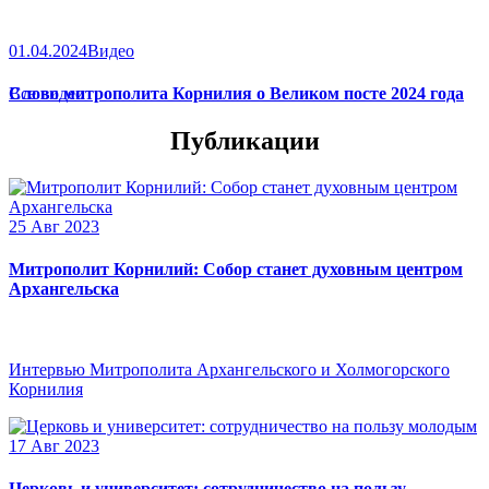
01.04.2024
Видео
Слово митрополита Корнилия о Великом посте 2024 года
Все видео
Публикации
25 Авг 2023
Митрополит Корнилий: Собор станет духовным центром
Архангельска
Интервью Митрополита Архангельского и Холмогорского
Корнилия
17 Авг 2023
Церковь и университет: сотрудничество на пользу