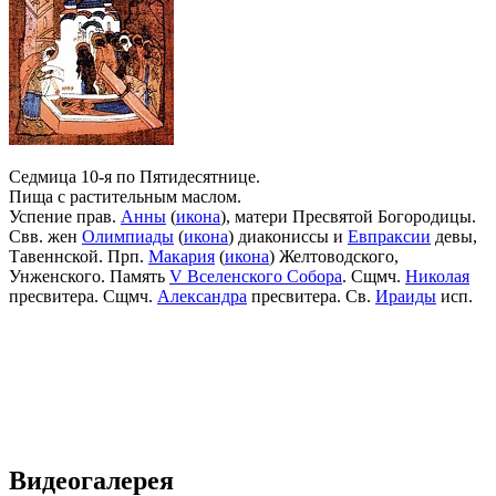
Седмица 10-я по Пятидесятнице.
Пища с растительным маслом.
Успение прав.
Анны
(
икона
), матери Пресвятой Богородицы.
Свв. жен
Олимпиады
(
икона
) диакониссы и
Евпраксии
девы,
Тавеннской. Прп.
Макария
(
икона
) Желтоводского,
Унженского. Память
V Вселенского Собора
. Сщмч.
Николая
пресвитера. Сщмч.
Александра
пресвитера. Св.
Ираиды
исп.
Видеогалерея