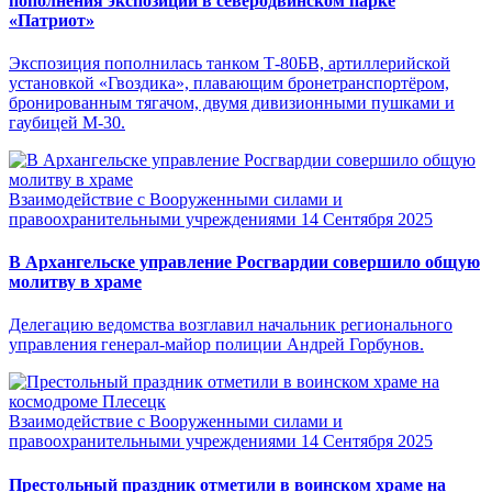
пополнения экспозиции в северодвинском парке
«Патриот»
Экспозиция пополнилась танком Т-80БВ, артиллерийской
установкой «Гвоздика», плавающим бронетранспортёром,
бронированным тягачом, двумя дивизионными пушками и
гаубицей М-30.
Взаимодействие с Вооруженными силами и
правоохранительными учреждениями
14 Сентября 2025
В Архангельске управление Росгвардии совершило общую
молитву в храме
Делегацию ведомства возглавил начальник регионального
управления генерал-майор полиции Андрей Горбунов.
Взаимодействие с Вооруженными силами и
правоохранительными учреждениями
14 Сентября 2025
Престольный праздник отметили в воинском храме на