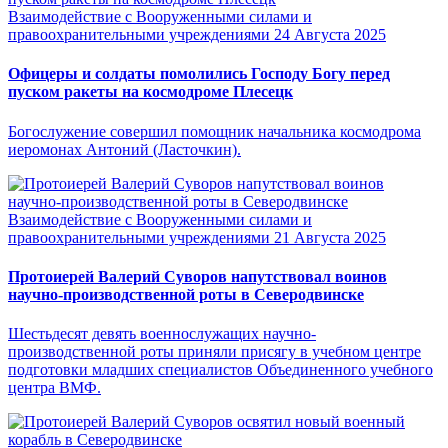
Взаимодействие с Вооруженными силами и
правоохранительными учреждениями
24 Августа 2025
Офицеры и солдаты помолились Господу Богу перед
пуском ракеты на космодроме Плесецк
Богослужение совершил помощник начальника космодрома
иеромонах Антоний (Ласточкин).
Взаимодействие с Вооруженными силами и
правоохранительными учреждениями
21 Августа 2025
Протоиерей Валерий Суворов напутствовал воинов
научно-производственной роты в Северодвинске
Шестьдесят девять военнослужащих научно-
производственной роты приняли присягу в учебном центре
подготовки младших специалистов Объединенного учебного
центра ВМФ.