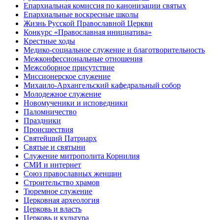
Епархиальная комиссия по канонизации святых
Епархиальные воскресные школы
Жизнь Русской Православной Церкви
Конкурс «Православная инициатива»
Крестные ходы
Медико-социальное служение и благотворительность
Межконфессиональные отношения
Межсоборное присутствие
Миссионерское служение
Михаило-Архангельский кафедральный собор
Молодежное служение
Новомученики и исповедники
Паломничество
Праздники
Происшествия
Святейший Патриарх
Святые и святыни
Служение митрополита Корнилия
СМИ и интернет
Союз православных женщин
Строительство храмов
Тюремное служение
Церковная археология
Церковь и власть
Церковь и культура