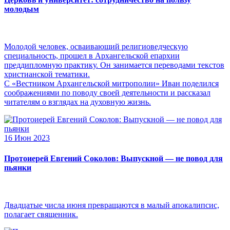
молодым
Молодой человек, осваивающий религиоведческую
специальность, прошел в Архангельской епархии
преддипломную практику. Он занимается переводами текстов
христианской тематики.
С «Вестником Архангельской митрополии» Иван поделился
соображениями по поводу своей деятельности и рассказал
читателям о взглядах на духовную жизнь.
16 Июн 2023
Протоиерей Евгений Соколов: Выпускной — не повод для
пьянки
Двадцатые числа июня превращаются в малый апокалипсис,
полагает священник.