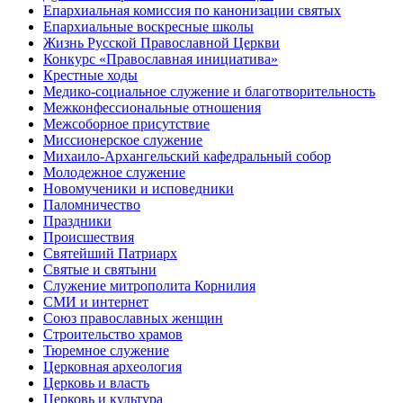
Епархиальная комиссия по канонизации святых
Епархиальные воскресные школы
Жизнь Русской Православной Церкви
Конкурс «Православная инициатива»
Крестные ходы
Медико-социальное служение и благотворительность
Межконфессиональные отношения
Межсоборное присутствие
Миссионерское служение
Михаило-Архангельский кафедральный собор
Молодежное служение
Новомученики и исповедники
Паломничество
Праздники
Происшествия
Святейший Патриарх
Святые и святыни
Служение митрополита Корнилия
СМИ и интернет
Союз православных женщин
Строительство храмов
Тюремное служение
Церковная археология
Церковь и власть
Церковь и культура