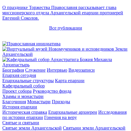
О празднике Торжества Православия рассказывает глава
миссионерского отдела Архангельской епархии протоиерей
Евгений Соколов.
Все публикации
Архипастырь
Биография
Служение
Интервью
Видеозаписи
Епархия сегодня
Епархиальные структуры
Карта епархии
Кафедральный собор
Проект собора
Руководство фонда
Храмы и монастыри
Благочиния
Монастыри
Приходы
История епархии
Историческая справка
Епархиальные архиереи
Исследования
по истории епархии
Гонения на веру
Святые и святыни
Святые земли Архангельской
Святыни земли Архангельской