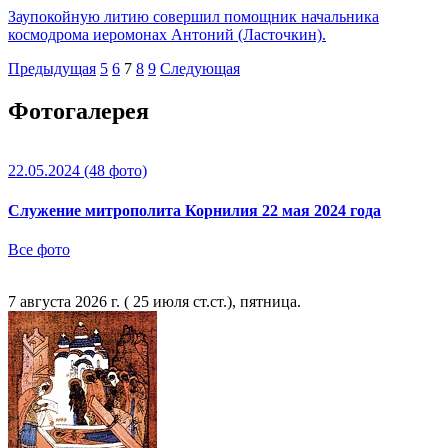
Заупокойную литию совершил помощник начальника
космодрома иеромонах Антоний (Ласточкин).
Предыдущая
5
6
7
8
9
Следующая
Фотогалерея
22.05.2024
(48 фото)
Служение митрополита Корнилия 22 мая 2024 года
Все фото
7 августа 2026 г. ( 25 июля ст.ст.), пятница.