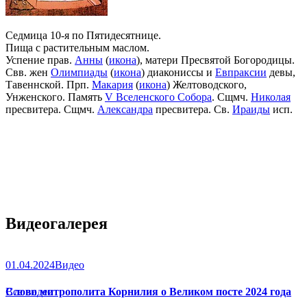
Седмица 10-я по Пятидесятнице.
Пища с растительным маслом.
Успение прав.
Анны
(
икона
), матери Пресвятой Богородицы.
Свв. жен
Олимпиады
(
икона
) диакониссы и
Евпраксии
девы,
Тавеннской. Прп.
Макария
(
икона
) Желтоводского,
Унженского. Память
V Вселенского Собора
. Сщмч.
Николая
пресвитера. Сщмч.
Александра
пресвитера. Св.
Ираиды
исп.
Видеогалерея
01.04.2024
Видео
Слово митрополита Корнилия о Великом посте 2024 года
Все видео