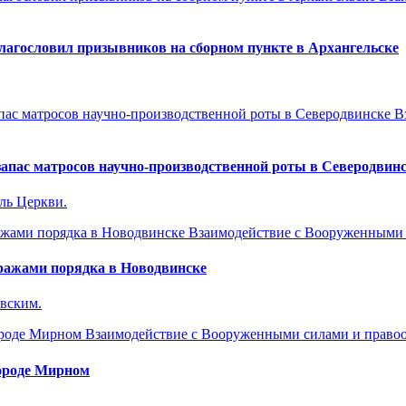
агословил призывников на сборном пункте в Архангельске
В
апас матросов научно-производственной роты в Северодвин
ль Церкви.
Взаимодействие с Вооруженными
ражами порядка в Новодвинске
вским.
Взаимодействие с Вооруженными силами и право
городе Мирном