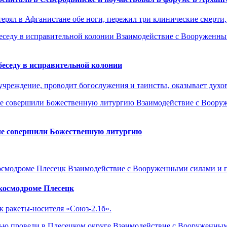
рял в Афганистане обе ноги, пережил три клинические смерти, 
Взаимодействие с Вооруженны
еседу в исправительной колонии
чреждение, проводит богослужения и таинства, оказывает духо
Взаимодействие с Воору
але совершили Божественную литургию
Взаимодействие с Вооруженными силами и 
космодроме Плесецк
 ракеты-носителя «Союз-2.1б».
Взаимодействие с Вооруженным