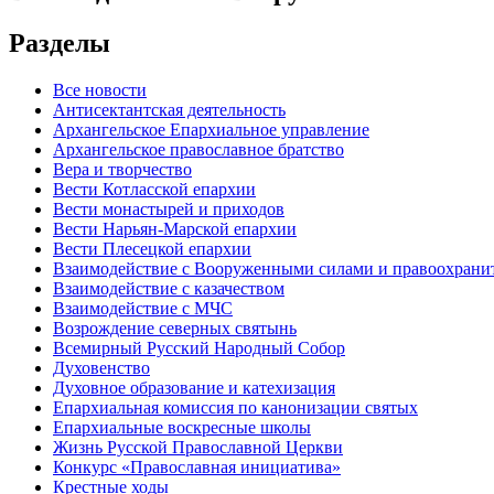
Разделы
Все новости
Антисектантская деятельность
Архангельское Епархиальное управление
Архангельское православное братство
Вера и творчество
Вести Котласской епархии
Вести монастырей и приходов
Вести Нарьян-Марской епархии
Вести Плесецкой епархии
Взаимодействие с Вооруженными силами и правоохран
Взаимодействие с казачеством
Взаимодействие с МЧС
Возрождение северных святынь
Всемирный Русский Народный Собор
Духовенство
Духовное образование и катехизация
Епархиальная комиссия по канонизации святых
Епархиальные воскресные школы
Жизнь Русской Православной Церкви
Конкурс «Православная инициатива»
Крестные ходы