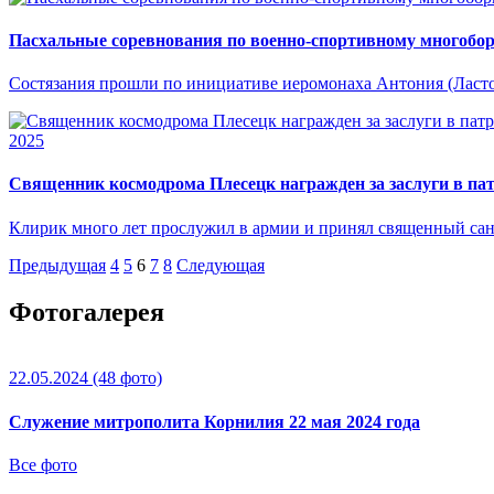
Пасхальные соревнования по военно-спортивному многобор
Состязания прошли по инициативе иеромонаха Антония (Ласто
2025
Священник космодрома Плесецк награжден за заслуги в па
Клирик много лет прослужил в армии и принял священный сан,
Предыдущая
4
5
6
7
8
Следующая
Фотогалерея
22.05.2024
(48 фото)
Служение митрополита Корнилия 22 мая 2024 года
Все фото