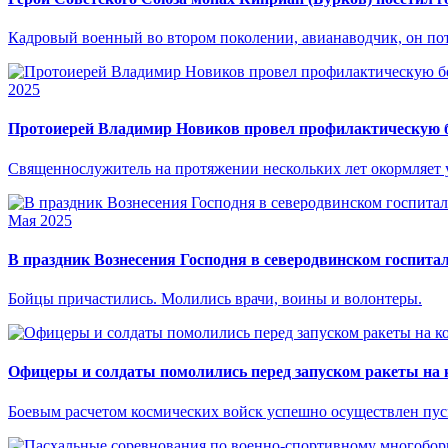
Кадровый военный во втором поколении, авианаводчик, он поте
2025
Протоиерей Владимир Новиков провел профилактическую б
Священнослужитель на протяжении нескольких лет окормляет у
Мая 2025
В праздник Вознесения Господня в северодвинском госпит
Бойцы причастились. Молились врачи, воины и волонтеры.
Офицеры и солдаты помолились перед запуском ракеты на 
Боевым расчетом космических войск успешно осуществлен пуск