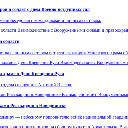
ов и солдат с днем Военно-воздушных сил
же побеседовал с командирами и личным составом.
Взаимодействие с Вооруженными силами и правоохра
й области
ства с личным составом встретился клирик Успенского храма о
Взаимодействие с Вооруженными
м храме в День Крещения Руси
 отдела священник Антоний Власов.
Взаимодействие с Вооруженным
ками Росгвардии в Новодвинске
адимиру — небесному покровителю войск национальной гвардии
Вза