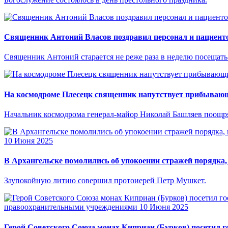
Священник Антоний Власов поздравил персонал и пациенто
Священник Антоний старается не реже раза в неделю посещать
На космодроме Плесецк священник напутствует прибывающ
Начальник космодрома генерал-майор Николай Башляев поощря
10 Июня 2025
В Архангельске помолились об упокоении стражей порядка,
Заупокойную литию совершил протоиерей Петр Мушкет.
правоохранительными учреждениями
10 Июня 2025
Герой Советского Союза монах Киприан (Бурков) посетил г