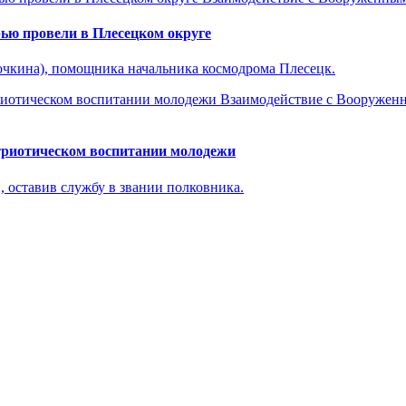
ью провели в Плесецком округе
чкина), помощника начальника космодрома Плесецк.
Взаимодействие с Вооружен
триотическом воспитании молодежи
 оставив службу в звании полковника.