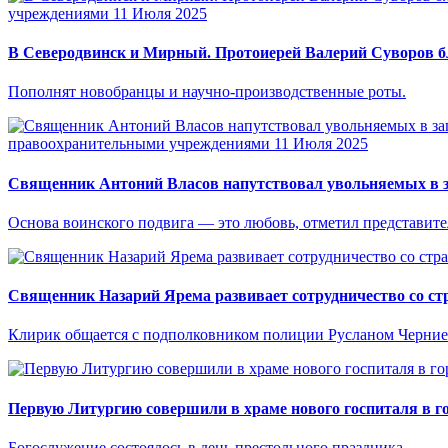
учреждениями
11 Июля 2025
В Северодвинск и Мирный. Протоиерей Валерий Суворов бл
Пополнят новобранцы и научно-производственные роты.
правоохранительными учреждениями
11 Июля 2025
Священник Антоний Власов напутствовал увольняемых в з
Основа воинского подвига — это любовь, отметил представите
Священник Назарий Ярема развивает сотрудничество со ст
Клирик общается с подполковником полиции Русланом Черние
Первую Литургию совершили в храме нового госпиталя в 
Богослужение состоялось в день престольного праздника.