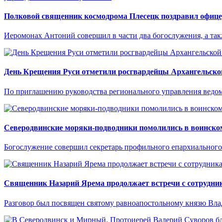
Полковой священник космодрома Плесецк поздравил офицер
Иеромонах Антоний совершил в части два богослужения, а так
День Крещения Руси отметили росгвардейцы Архангельско
По приглашению руководства регионального управления ведом
Северодвинские моряки-подводники помолились в воинско
Богослужение совершил секретарь профильного епархиального
Священник Назарий Ярема продолжает встречи с сотрудни
Разговор был посвящен святому равноапостольному князю Вл