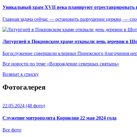
Уникальный храм XVII века планируют отреставрировать 
Главная задача сейчас — остановить разрушение церкви, — со
Литургией в Покровском храме открыли день деревни в Ш
Богослужение совершили клирики Пинежского благочиния иер
Все новости по теме «Возрождение северных святынь»
Возврат к списку
Фотогалерея
22.05.2024
(48 фото)
Служение митрополита Корнилия 22 мая 2024 года
Все фото