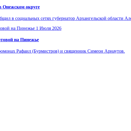
в Онежском округе
общил в социальных сетях губернатор Архангельской области А
1 Июля 2026
отовой на Пинежье
омонах Рафаил (Бурмистров) и священник Симеон Арнаутов.