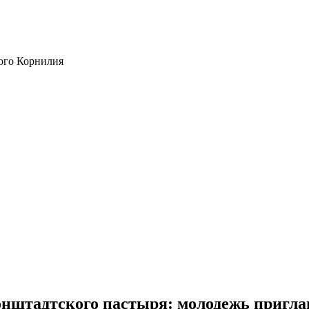
ого Корнилия
онштадтского пастыря: молодежь пригл