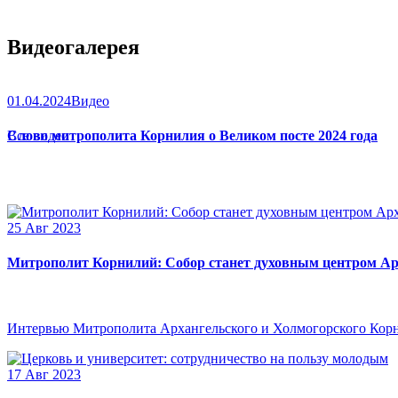
Видеогалерея
01.04.2024
Видео
Слово митрополита Корнилия о Великом посте 2024 года
Все видео
25 Авг 2023
Митрополит Корнилий: Собор станет духовным центром Ар
Интервью Митрополита Архангельского и Холмогорского Кор
17 Авг 2023