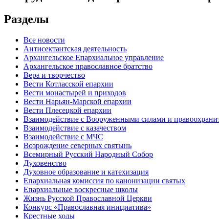
Разделы
Все новости
Антисектантская деятельность
Архангельское Епархиальное управление
Архангельское православное братство
Вера и творчество
Вести Котласской епархии
Вести монастырей и приходов
Вести Нарьян-Марской епархии
Вести Плесецкой епархии
Взаимодействие с Вооруженными силами и правоохран
Взаимодействие с казачеством
Взаимодействие с МЧС
Возрождение северных святынь
Всемирный Русский Народный Собор
Духовенство
Духовное образование и катехизация
Епархиальная комиссия по канонизации святых
Епархиальные воскресные школы
Жизнь Русской Православной Церкви
Конкурс «Православная инициатива»
Крестные ходы