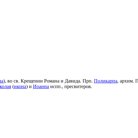
на
), во св. Крещении Романа и Давида. Прп.
Поликарпа
, архим. 
колая
(
икона
) и
Иоанна
испп., пресвитеров.