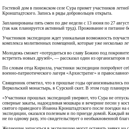
Гостевой дом в пинежском селе Сура примет участников летн
Кронштадтского. Запись в ряды добровольцев открыта.
Запланированы пять смен по две недели с 13 июня по 27 авгу
(так как планируется активный труд). Проживание и питание б
Участников экспедиции ждет уникальная возможность поучаств
комплекса молитвенных помещений, которые уже несколько ле
Молодежь сможет «потрудиться во славу Божию под покровите
встретить новых друзей», — рассказал один из организаторов
По словам отца Кирилла, участники экспедиции попробуют себя
военно-патриотического лагеря «Архистратиг» и православного
Священник отметил, что в прошлые годы организовывались пос
Веркольский монастырь, в Сурский скит. В этом году планирую
«Участники прошлых экспедиций уверяют, что Сура не отпускае
северные закаты, надоедливая мошкара и вечерние песни у кос
святого праведного Иоанна Кронштадтского после поездки на
экспедиции, оказался полезным и по приезде домой. Каждый вы
не по одному разу, это свидетельствует о необыкновенной благ
Желающие записаться в экспедицию могут оставить заявку на 