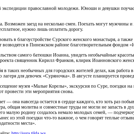
ей экспедиции православной молодежи. Юноши и девушки поуча
ста. Возможен заезд на несколько смен. Поехать могут мужчины
есплатное, нужно лишь оплатить дорогу.
овать в благоустройстве Сурского женского монастыря, а такж
т возводятся в Пинежском районе благотворительным фондом «И
льством самого батюшки Иоанна, увидеть необычайные красоты 
 проекта священник Кирилл Франков, клирик Иоанновского женск
 в таких необычных для городских жителей делах, как работа в 
 лагеря для девочек «Суряночка». В августе планируется прове
ещение музея «Малые Корелы», экскурсия по Суре, поездки на 
т провести эти мероприятия снова.
т — она навсегда остается в сердце каждого, кто хоть раз побы
тра, общая молитва и совместные труды не могли не запасть в д
 его малую родину создалось немало молодых семей, — подчерк
нес из этой поездки что-то важное, о чем говорят теплые отзыв
одатности места».
сайте:
http://sura.tilda.ws