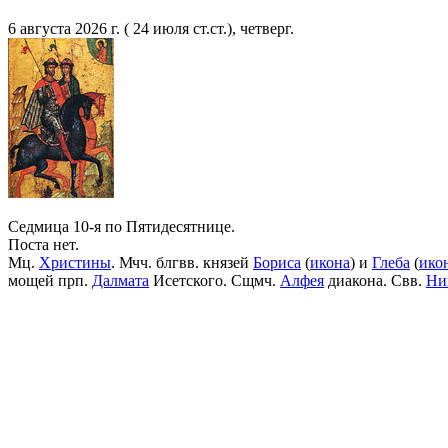
6 августа 2026 г. ( 24 июля ст.ст.), четверг.
Седмица 10-я по Пятидесятнице.
Поста нет.
Мц.
Христины
. Мчч. блгвв. князей
Бориса
(
икона
) и
Глеба
(
ико
мощей прп.
Далмата
Исетского. Сщмч.
Алфея
диакона. Свв.
Ни