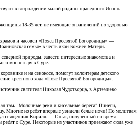
ствуют в возрождении малой родины праведного Иоанна
 и женщины 18-35 лет, не имеющие ограничений по здоровью
е храмов и часовен «Пояса Пресвятой Богородицы» —
оанновская семья» в честь икон Божией Матери.
северной природы, завести интересные знакомства и
ого монастыря в Суре.
коровнике и на сенокосе, помогут волонтерам детского
дение крестного хода «Пояс Пресвятой Богородицы».
источник святителя Николая Чудотворца, в Артемиево-
вал там. "Молочные реки и кисельные берега" Пинеги,
ушу. Многие из ребят впервые увидели белые ночи! По молитвам
нул священник Кирилл. — Опыт, полученный во время
ы ребят о Суре. Некоторые из участников приезжают сюда уже