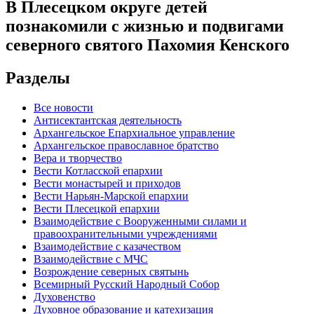
В Плесецком округе детей
познакомили с жизнью и подвигами
северного святого Пахомия Кенского
Разделы
Все новости
Антисектантская деятельность
Архангельское Епархиальное управление
Архангельское православное братство
Вера и творчество
Вести Котласской епархии
Вести монастырей и приходов
Вести Нарьян-Марской епархии
Вести Плесецкой епархии
Взаимодействие с Вооруженными силами и
правоохранительными учреждениями
Взаимодействие с казачеством
Взаимодействие с МЧС
Возрождение северных святынь
Всемирный Русский Народный Собор
Духовенство
Духовное образование и катехизация