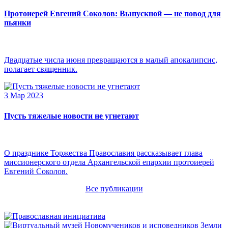
Протоиерей Евгений Соколов: Выпускной — не повод для
пьянки
Двадцатые числа июня превращаются в малый апокалипсис,
полагает священник.
3 Мар 2023
Пусть тяжелые новости не угнетают
О празднике Торжества Православия рассказывает глава
миссионерского отдела Архангельской епархии протоиерей
Евгений Соколов.
Все публикации