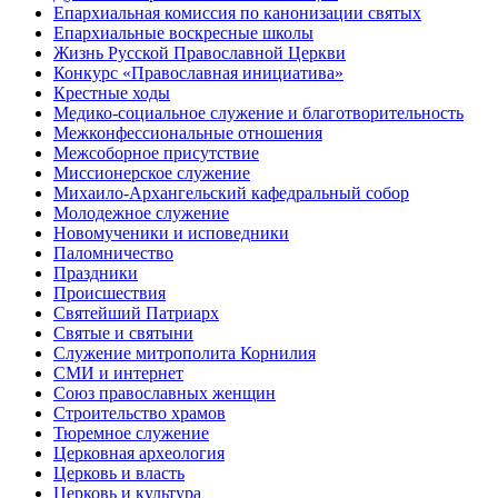
Епархиальная комиссия по канонизации святых
Епархиальные воскресные школы
Жизнь Русской Православной Церкви
Конкурс «Православная инициатива»
Крестные ходы
Медико-социальное служение и благотворительность
Межконфессиональные отношения
Межсоборное присутствие
Миссионерское служение
Михаило-Архангельский кафедральный собор
Молодежное служение
Новомученики и исповедники
Паломничество
Праздники
Происшествия
Святейший Патриарх
Святые и святыни
Служение митрополита Корнилия
СМИ и интернет
Союз православных женщин
Строительство храмов
Тюремное служение
Церковная археология
Церковь и власть
Церковь и культура