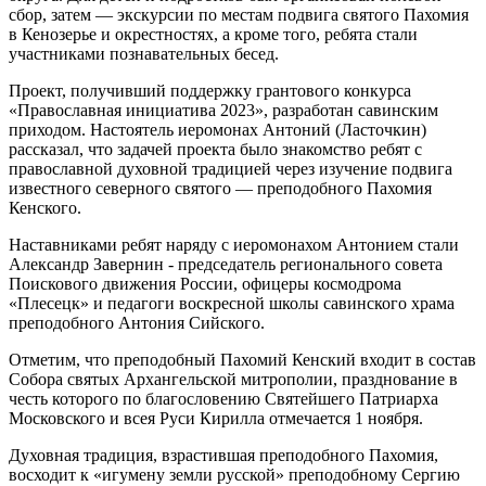
сбор, затем — экскурсии по местам подвига святого Пахомия
в Кенозерье и окрестностях, а кроме того, ребята стали
участниками познавательных бесед.
Проект, получивший поддержку грантового конкурса
«Православная инициатива 2023», разработан савинским
приходом. Настоятель иеромонах Антоний (Ласточкин)
рассказал, что задачей проекта было знакомство ребят с
православной духовной традицией через изучение подвига
известного северного святого — преподобного Пахомия
Кенского.
Наставниками ребят наряду с иеромонахом Антонием стали
Александр Завернин - председатель регионального совета
Поискового движения России, офицеры космодрома
«Плесецк» и педагоги воскресной школы савинского храма
преподобного Антония Сийского.
Отметим, что преподобный Пахомий Кенский входит в состав
Собора святых Архангельской митрополии, празднование в
честь которого по благословению Святейшего Патриарха
Московского и всея Руси Кирилла отмечается 1 ноября.
Духовная традиция, взрастившая преподобного Пахомия,
восходит к «игумену земли русской» преподобному Сергию