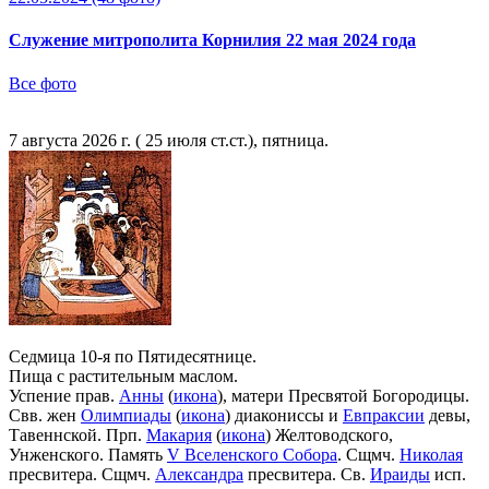
Служение митрополита Корнилия 22 мая 2024 года
Все фото
7 августа 2026 г. ( 25 июля ст.ст.), пятница.
Седмица 10-я по Пятидесятнице.
Пища с растительным маслом.
Успение прав.
Анны
(
икона
), матери Пресвятой Богородицы.
Свв. жен
Олимпиады
(
икона
) диакониссы и
Евпраксии
девы,
Тавеннской. Прп.
Макария
(
икона
) Желтоводского,
Унженского. Память
V Вселенского Собора
. Сщмч.
Николая
пресвитера. Сщмч.
Александра
пресвитера. Св.
Ираиды
исп.