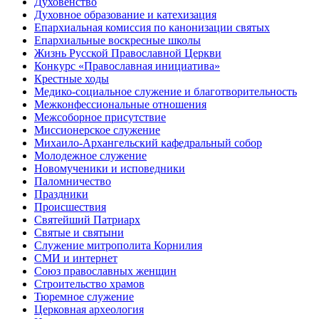
Духовенство
Духовное образование и катехизация
Епархиальная комиссия по канонизации святых
Епархиальные воскресные школы
Жизнь Русской Православной Церкви
Конкурс «Православная инициатива»
Крестные ходы
Медико-социальное служение и благотворительность
Межконфессиональные отношения
Межсоборное присутствие
Миссионерское служение
Михаило-Архангельский кафедральный собор
Молодежное служение
Новомученики и исповедники
Паломничество
Праздники
Происшествия
Святейший Патриарх
Святые и святыни
Служение митрополита Корнилия
СМИ и интернет
Союз православных женщин
Строительство храмов
Тюремное служение
Церковная археология