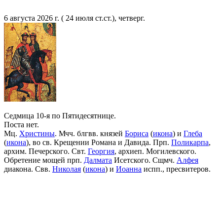
6 августа 2026 г. ( 24 июля ст.ст.), четверг.
Седмица 10-я по Пятидесятнице.
Поста нет.
Мц.
Христины
. Мчч. блгвв. князей
Бориса
(
икона
) и
Глеба
(
икона
), во св. Крещении Романа и Давида. Прп.
Поликарпа
,
архим. Печерского. Свт.
Георгия
, архиеп. Могилевского.
Обретение мощей прп.
Далмата
Исетского. Сщмч.
Алфея
диакона. Свв.
Николая
(
икона
) и
Иоанна
испп., пресвитеров.