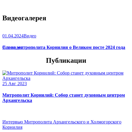
Видеогалерея
01.04.2024
Видео
Слово митрополита Корнилия о Великом посте 2024 года
Все видео
Публикации
25 Авг 2023
Митрополит Корнилий: Собор станет духовным центром
Архангельска
Интервью Митрополита Архангельского и Холмогорского
Корнилия