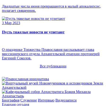
Двадцатые числа июня превращаются в малый апокалипсис,
полагает священник.
3 Мар 2023
Пусть тяжелые новости не угнетают
О празднике Торжества Православия рассказывает глава
миссионерского отдела Архангельской епархии протоиерей
Евгений Соколов.
Все публикации
Архипастырь
Биография
Служение
Интервью
Видеозаписи
Епархия сегодня