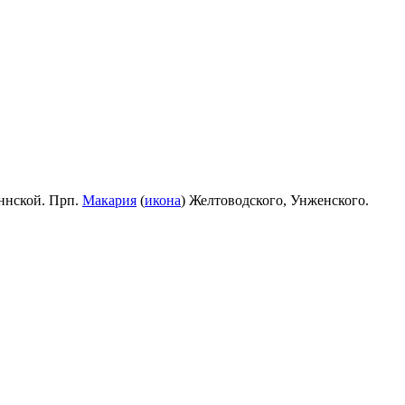
ннской. Прп.
Макария
(
икона
) Желтоводского, Унженского.