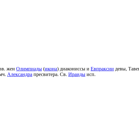
вв. жен
Олимпиады
(
икона
) диакониссы и
Евпраксии
девы, Таве
мч.
Александра
пресвитера. Св.
Ираиды
исп.