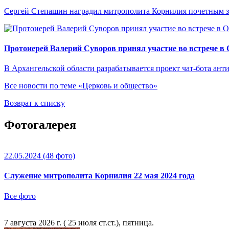
Сергей Степашин наградил митрополита Корнилия почетным 
Протоиерей Валерий Суворов принял участие во встрече в
В Архангельской области разрабатывается проект чат-бота ант
Все новости по теме «Церковь и общество»
Возврат к списку
Фотогалерея
22.05.2024
(48 фото)
Служение митрополита Корнилия 22 мая 2024 года
Все фото
7 августа 2026 г. ( 25 июля ст.ст.), пятница.