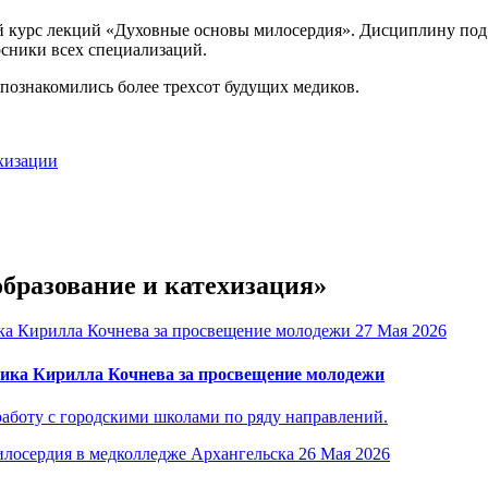
й курс лекций «Духовные основы милосердия». Дисциплину по
рсники всех специализаций.
 познакомились более трехсот будущих медиков.
ехизации
образование и катехизация»
27 Мая 2026
ика Кирилла Кочнева за просвещение молодежи
аботу с городскими школами по ряду направлений.
26 Мая 2026