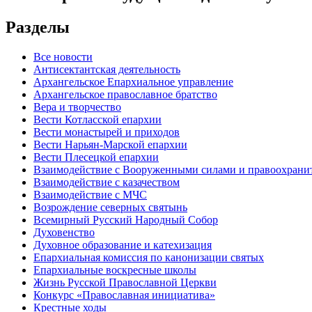
Разделы
Все новости
Антисектантская деятельность
Архангельское Епархиальное управление
Архангельское православное братство
Вера и творчество
Вести Котласской епархии
Вести монастырей и приходов
Вести Нарьян-Марской епархии
Вести Плесецкой епархии
Взаимодействие с Вооруженными силами и правоохран
Взаимодействие с казачеством
Взаимодействие с МЧС
Возрождение северных святынь
Всемирный Русский Народный Собор
Духовенство
Духовное образование и катехизация
Епархиальная комиссия по канонизации святых
Епархиальные воскресные школы
Жизнь Русской Православной Церкви
Конкурс «Православная инициатива»
Крестные ходы