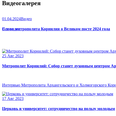
Видеогалерея
01.04.2024
Видео
Слово митрополита Корнилия о Великом посте 2024 года
Все видео
25 Авг 2023
Митрополит Корнилий: Собор станет духовным центром Ар
Интервью Митрополита Архангельского и Холмогорского Кор
17 Авг 2023
Церковь и университет: сотрудничество на пользу молодым