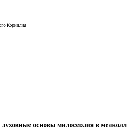
ого Корнилия
и духовные основы милосердия в медкол