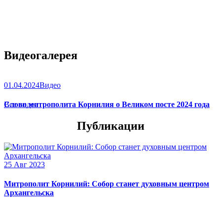
Видеогалерея
01.04.2024
Видео
Слово митрополита Корнилия о Великом посте 2024 года
Все видео
Публикации
25 Авг 2023
Митрополит Корнилий: Собор станет духовным центром
Архангельска