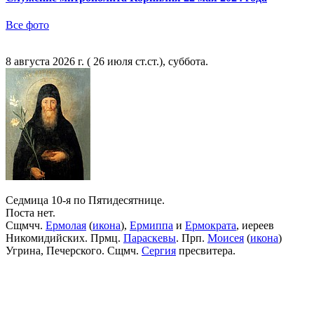
Все фото
8 августа 2026 г. ( 26 июля ст.ст.), суббота.
Седмица 10-я по Пятидесятнице.
Поста нет.
Сщмчч.
Ермолая
(
икона
),
Ермиппа
и
Ермократа
, иереев
Никомидийских. Прмц.
Параскевы
. Прп.
Моисея
(
икона
)
Угрина, Печерского. Сщмч.
Сергия
пресвитера.