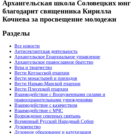
Архангельская школа Соловецких юнг
благодарит священника Кирилла
Кочнева за просвещение молодежи
Разделы
Все новости
Антисектантская деятельность
Архангельское Епархиальное управление
Архангельское православное братство
Вера и творчество
Вести Котласской епархии
Вести монастырей и приходов
Вести Нарьян-Марской епархии
Вести Плесецкой епархии
Взаимодействие с Вооруженными силами и
правоохранительными учреждениями
Взаимодействие с казачеством
Взаимодействие с МЧС
Возрождение северных святынь
Всемирный Русский Народный Собор
Духовенство
Духовное образование и катехизация