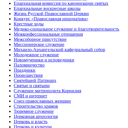
Епархиальная комиссия по канонизации святых
Епархиальные воскресные школы
Жизнь Русской Православной Церкви
Конкурс «Православная инициатива»
Крестные ходы
Медико-социальное служение и благотворительность
Межконфессиональные отношения
Межсоборное присутствие
Миссионерское служение
Михаило-Архангельский кафедральный собор
Молодежное служение
Новомученики и исповедники
Паломничество
Праздники
Происшествия
Святейший Патриарх
Святые и святыни
Служение митрополита Корнилия
СМИ и интернет
Союз православных женщин
Строительство храмов
Тюремное служение
Церковная археология
Церковь и власть
Церковь и культура