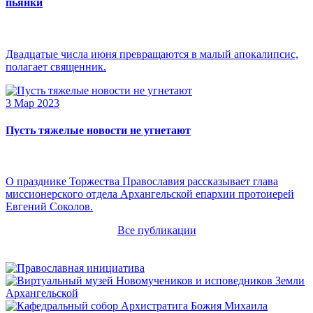
пьянки
Двадцатые числа июня превращаются в малый апокалипсис,
полагает священник.
3 Мар 2023
Пусть тяжелые новости не угнетают
О празднике Торжества Православия рассказывает глава
миссионерского отдела Архангельской епархии протоиерей
Евгений Соколов.
Все публикации