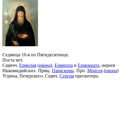
Седмица 10-я по Пятидесятнице.
Поста нет.
Сщмчч.
Ермолая
(
икона
),
Ермиппа
и
Ермократа
, иереев
Никомидийских. Прмц.
Параскевы
. Прп.
Моисея
(
икона
)
Угрина, Печерского. Сщмч.
Сергия
пресвитера.