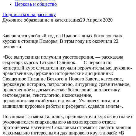
Церковь и общество
Подписаться на рассылку
Духовное образование и катехизация
29 Апреля 2020
Завершился учебный год на Православных богословских
курсах в столице Поморья. В этом году их окончили 22
человека.
«Все выпускники получили удостоверения, — рассказала
секретарь курсов Татьяна Галилюк. — С первого по
четвертый курс слушатели изучали вероучительные, духовно-
нравственные, церковно-исторические дисциплины:
Священное Писание Ветхого и Нового Завета, катехизис,
церковную историю, патрологию, литургику, сравнительное,
нравственное и догматическое богословие, апологетику,
сектоведение, текстологию, иконоведение,
церковнославянский язык и другие. Учащиеся писали и
защищали курсовые работы и рефераты, сдавали зачеты».
По словам Татьяны Галилюк, преподаватели курсов во главе с
руководителем епархиального миссионерского отдела
протоиереем Евгением Соколовым стремятся сделать занятия
максимально интересными для широкого круга людей: «В