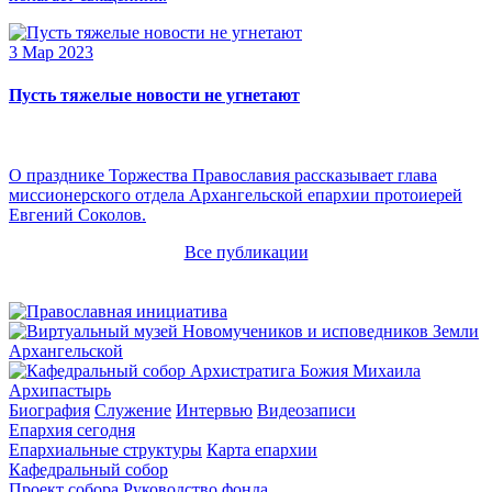
3 Мар 2023
Пусть тяжелые новости не угнетают
О празднике Торжества Православия рассказывает глава
миссионерского отдела Архангельской епархии протоиерей
Евгений Соколов.
Все публикации
Архипастырь
Биография
Служение
Интервью
Видеозаписи
Епархия сегодня
Епархиальные структуры
Карта епархии
Кафедральный собор
Проект собора
Руководство фонда