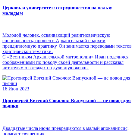
Церковь и университет: сотрудничество на пользу
молодым
Молодой человек, осваивающий религиоведческую
специальность, прошел в Архангельской епархии
преддипломную практику. Он занимается переводами текстов
христианской тематики.
С «Вестником Архангельской митрополии» Иван поделился
соображениями по поводу своей деятельности и рассказал
читателям о взглядах на духовную жизнь.
16 Июн 2023
Протоиерей Евгений Соколов: Выпускной — не повод для
пьянки
Двадцатые числа июня превращаются в малый апокалипсис,
полагает священник.