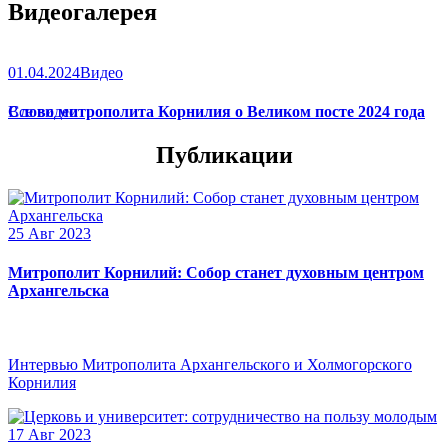
Видеогалерея
01.04.2024
Видео
Слово митрополита Корнилия о Великом посте 2024 года
Все видео
Публикации
25 Авг 2023
Митрополит Корнилий: Собор станет духовным центром
Архангельска
Интервью Митрополита Архангельского и Холмогорского
Корнилия
17 Авг 2023