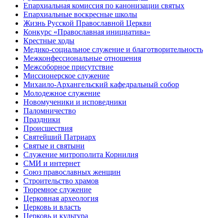
Епархиальная комиссия по канонизации святых
Епархиальные воскресные школы
Жизнь Русской Православной Церкви
Конкурс «Православная инициатива»
Крестные ходы
Медико-социальное служение и благотворительность
Межконфессиональные отношения
Межсоборное присутствие
Миссионерское служение
Михаило-Архангельский кафедральный собор
Молодежное служение
Новомученики и исповедники
Паломничество
Праздники
Происшествия
Святейший Патриарх
Святые и святыни
Служение митрополита Корнилия
СМИ и интернет
Союз православных женщин
Строительство храмов
Тюремное служение
Церковная археология
Церковь и власть
Церковь и культура