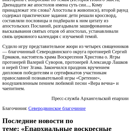
Двенадцати же апостолов имена суть сии..., Кому
принадлежат эти слова? Апостолы в живописи), второй раунд
содержал практические задания: дети решали кроссворд,
составляли пословицы и подбирали к ним цитату из
апостольских Посланий, разгадывали зашифрованные
высказывания святых отцов об апостолах, устанавливали
связь церковного календаря с изучаемой темой.
Судило игру представительное жюри из четырех священников
— благочинный Северодвинского округа протоиерей Сергий
Ермаков, настоятель храма Воскресения Христова о. Ягры
протоиерей Валерий Суворов, протоиерей Александр Лашков
и иерей Олег Згама. Закончился праздник вручением
дипломов победителям и сертификатов участникам
православной познавательной игры «Сретение»,
воодушевленным пением любимой песни «Вера вечна» и
чаепитием.
Пресс-служба Архангельской епархии
Благочиния:
Северодвинское благочиние
Последние новости по
теме: «Епархиальные воскресные