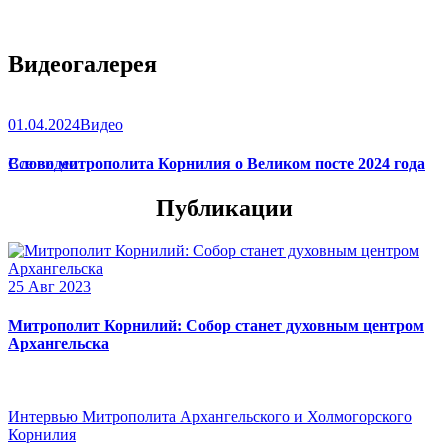
Видеогалерея
01.04.2024
Видео
Слово митрополита Корнилия о Великом посте 2024 года
Все видео
Публикации
25 Авг 2023
Митрополит Корнилий: Собор станет духовным центром
Архангельска
Интервью Митрополита Архангельского и Холмогорского
Корнилия