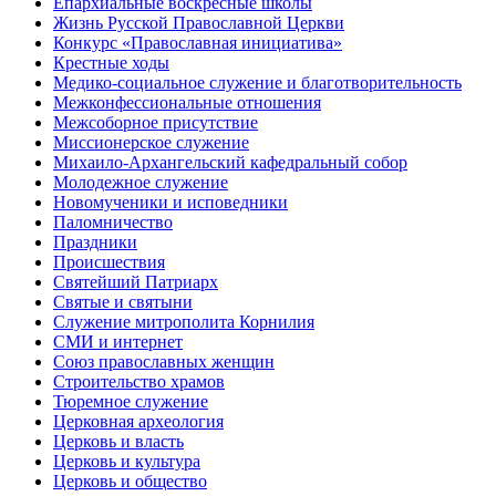
Епархиальные воскресные школы
Жизнь Русской Православной Церкви
Конкурс «Православная инициатива»
Крестные ходы
Медико-социальное служение и благотворительность
Межконфессиональные отношения
Межсоборное присутствие
Миссионерское служение
Михаило-Архангельский кафедральный собор
Молодежное служение
Новомученики и исповедники
Паломничество
Праздники
Происшествия
Святейший Патриарх
Святые и святыни
Служение митрополита Корнилия
СМИ и интернет
Союз православных женщин
Строительство храмов
Тюремное служение
Церковная археология
Церковь и власть
Церковь и культура
Церковь и общество