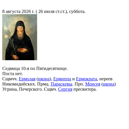
8 августа 2026 г. ( 26 июля ст.ст.), суббота.
Седмица 10-я по Пятидесятнице.
Поста нет.
Сщмчч.
Ермолая
(
икона
),
Ермиппа
и
Ермократа
, иереев
Никомидийских. Прмц.
Параскевы
. Прп.
Моисея
(
икона
)
Угрина, Печерского. Сщмч.
Сергия
пресвитера.