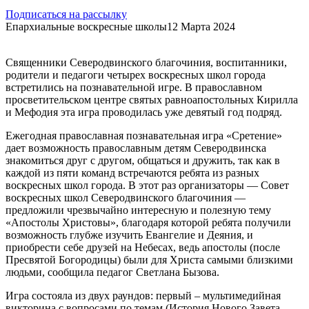
Подписаться на рассылку
Епархиальные воскресные школы
12 Марта 2024
Священники Северодвинского благочиния, воспитанники,
родители и педагоги четырех воскресных школ города
встретились на познавательной игре. В православном
просветительском центре святых равноапостольных Кирилла
и Мефодия эта игра проводилась уже девятый год подряд.
Ежегодная православная познавательная игра «Сретение»
дает возможность православным детям Северодвинска
знакомиться друг с другом, общаться и дружить, так как в
каждой из пяти команд встречаются ребята из разных
воскресных школ города. В этот раз организаторы — Совет
воскресных школ Северодвинского благочиния —
предложили чрезвычайно интересную и полезную тему
«Апостолы Христовы», благодаря которой ребята получили
возможность глубже изучить Евангелие и Деяния, и
приобрести себе друзей на Небесах, ведь апостолы (после
Пресвятой Богородицы) были для Христа самыми близкими
людьми, сообщила педагог Светлана Бызова.
Игра состояла из двух раундов: первый – мультимедийная
викторина с вопросами по темам (История Нового Завета,