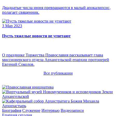
Двадцатые числа июня превращаются в малый апокалипсис,
полагает священник.
3 Мар 2023
Пусть тяжелые новости не угнетают
О празднике Торжества Православия рассказывает глава
миссионерского отдела Архангельской епархии протоиерей
Евгений Соколов.
Все публикации
Архипастырь
Биография
Служение
Интервью
Видеозаписи
Епархия сегодня