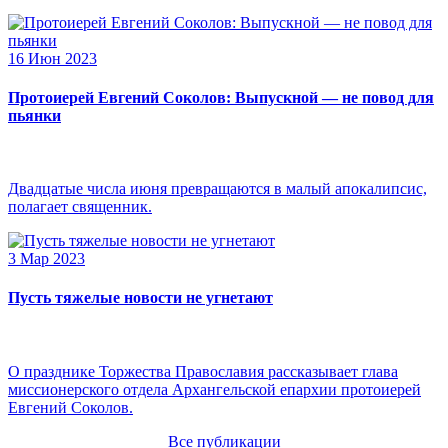
16 Июн 2023
Протоиерей Евгений Соколов: Выпускной — не повод для
пьянки
Двадцатые числа июня превращаются в малый апокалипсис,
полагает священник.
3 Мар 2023
Пусть тяжелые новости не угнетают
О празднике Торжества Православия рассказывает глава
миссионерского отдела Архангельской епархии протоиерей
Евгений Соколов.
Все публикации