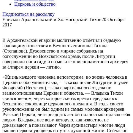
Церковь и общество
Подписаться на рассылку
Епископ Архангельский и Холмогорский Тихон
20 Октября
2017
В Архангельской епархии молитвенно отметили седьмую
годовщину отшествия в Вечность епископа Тихона
(Степанова). Духовенство и миряне собрались на
богослужении во Всехсвятском храме, после Литургии
совершили панихиду, а на могиле приснопамятного архиерея
за алтарем церкви — литию.
«Жизнь каждого человека неповторима, но жизнь человека в
Церкви особо удивительна, — сказал после Литургии игумен
Феодосий (Нестеров), глава епархиального отдела по
взаимоотношениям Церкви и общества. — Владыка Тихон
явился звеном, через которое сквозь время передавалось
бесценное сокровище церковного предания. В годы своего
рукоположения он был одним из самых молодых архиереев
Русской Церкви, четырнадцать лет он полностью отдавал себя
людям. Владыка нес веру, которую, как известно, не
доказывают, а показывают. Через архипастыря многие люди
нашли церковную дверь и путь к духовной жизни. Сейчас он