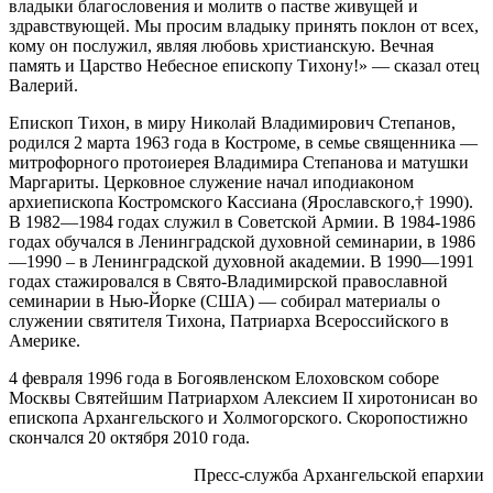
владыки благословения и молитв о пастве живущей и
здравствующей. Мы просим владыку принять поклон от всех,
кому он послужил, являя любовь христианскую. Вечная
память и Царство Небесное епископу Тихону!» — сказал отец
Валерий.
Епископ Тихон, в миру Николай Владимирович Степанов,
родился 2 марта 1963 года в Костроме, в семье священника —
митрофорного протоиерея Владимира Степанова и матушки
Маргариты. Церковное служение начал иподиаконом
архиепископа Костромского Кассиана (Ярославского,† 1990).
В 1982—1984 годах служил в Советской Армии. В 1984-1986
годах обучался в Ленинградской духовной семинарии, в 1986
—1990 – в Ленинградской духовной академии. В 1990—1991
годах стажировался в Свято-Владимирской православной
семинарии в Нью-Йорке (США) — собирал материалы о
служении святителя Тихона, Патриарха Всероссийского в
Америке.
4 февраля 1996 года в Богоявленском Елоховском соборе
Москвы Святейшим Патриархом Алексием II хиротонисан во
епископа Архангельского и Холмогорского. Скоропостижно
скончался 20 октября 2010 года.
Пресс-служба Архангельской епархии