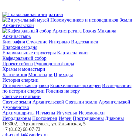
Архипастырь
Биография
Служение
Интервью
Видеозаписи
Епархия сегодня
Епархиальные структуры
Карта епархии
Кафедральный собор
Проект собора
Руководство фонда
Храмы и монастыри
Благочиния
Монастыри
Приходы
История епархии
Историческая справка
Епархиальные архиереи
Исследования
по истории епархии
Гонения на веру
Святые и святыни
Святые земли Архангельской
Святыни земли Архангельской
Духовенство
Архимандриты
Игумены
Игуменьи
Иеромонахи
Иеродиаконы
Протоиереи
Иереи
Протодиаконы
Диаконы
163002, г.Архангельск, ул. Ильинская, 5
+7 (8182) 68-07-73
arh-eparhia@yandex.ru