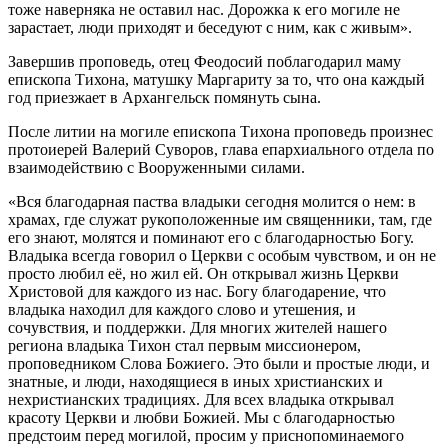
тоже наверняка не оставил нас. Дорожка к его могиле не
зарастает, люди приходят и беседуют с ним, как с живым».
Завершив проповедь, отец Феодосий поблагодарил маму
епископа Тихона, матушку Маргариту за то, что она каждый
год приезжает в Архангельск помянуть сына.
После литии на могиле епископа Тихона проповедь произнес
протоиерей Валерий Суворов, глава епархиального отдела по
взаимодействию с Вооруженными силами.
«Вся благодарная паства владыки сегодня молится о нем: в
храмах, где служат рукоположенные им священники, там, где
его знают, молятся и поминают его с благодарностью Богу.
Владыка всегда говорил о Церкви с особым чувством, и он не
просто любил её, но жил ей. Он открывал жизнь Церкви
Христовой для каждого из нас. Богу благодарение, что
владыка находил для каждого слово и утешения, и
сочувствия, и поддержки. Для многих жителей нашего
региона владыка Тихон стал первым миссионером,
проповедником Слова Божиего. Это были и простые люди, и
знатные, и люди, находящиеся в иных христианских и
нехристианских традициях. Для всех владыка открывал
красоту Церкви и любви Божией. Мы с благодарностью
предстоим перед могилой, просим у приснопоминаемого