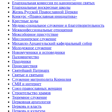
Епархиальная комиссия по канонизации святых
Епархиальные воскресные школы
Жизнь Русской Православной Церкви
Конкурс «Православная инициатива»
Крестные ходы
Медико-социальное служение и благотворительность
Межконфессиональные отношения
Межсоборное присутствие
Миссионерское служение
Михаило-Архангельский кафедральный собор
Молодежное служение
Новомученики и исповедники
Паломничество
Праздники
Происшествия
Святейший Патриарх
Святые и святыни
Служение митрополита Корнилия
СМИ и интернет
Союз православных женщин
Строительство храмов
Тюремное служение
Церковная археология
Церковь и власть
Церковь и культура