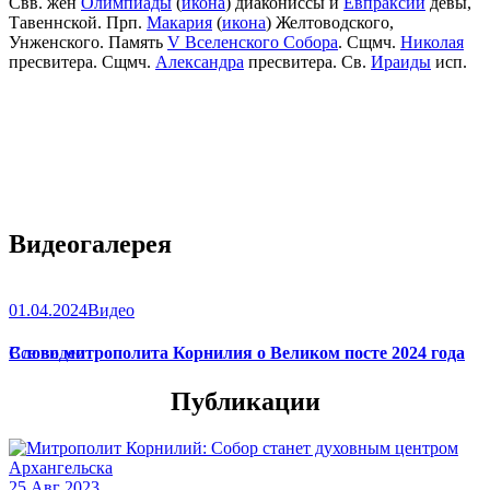
Свв. жен
Олимпиады
(
икона
) диакониссы и
Евпраксии
девы,
Тавеннской. Прп.
Макария
(
икона
) Желтоводского,
Унженского. Память
V Вселенского Собора
. Сщмч.
Николая
пресвитера. Сщмч.
Александра
пресвитера. Св.
Ираиды
исп.
Видеогалерея
01.04.2024
Видео
Слово митрополита Корнилия о Великом посте 2024 года
Все видео
Публикации
25 Авг 2023