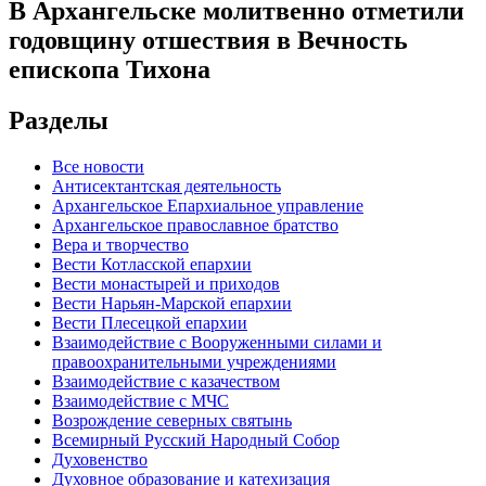
В Архангельске молитвенно отметили
годовщину отшествия в Вечность
епископа Тихона
Разделы
Все новости
Антисектантская деятельность
Архангельское Епархиальное управление
Архангельское православное братство
Вера и творчество
Вести Котласской епархии
Вести монастырей и приходов
Вести Нарьян-Марской епархии
Вести Плесецкой епархии
Взаимодействие с Вооруженными силами и
правоохранительными учреждениями
Взаимодействие с казачеством
Взаимодействие с МЧС
Возрождение северных святынь
Всемирный Русский Народный Собор
Духовенство
Духовное образование и катехизация