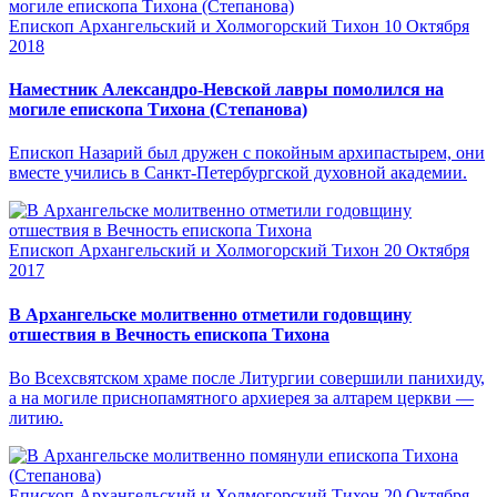
Епископ Архангельский и Холмогорский Тихон
10 Октября
2018
Наместник Александро-Невской лавры помолился на
могиле епископа Тихона (Степанова)
Епископ Назарий был дружен с покойным архипастырем, они
вместе учились в Санкт-Петербургской духовной академии.
Епископ Архангельский и Холмогорский Тихон
20 Октября
2017
В Архангельске молитвенно отметили годовщину
отшествия в Вечность епископа Тихона
Во Всехсвятском храме после Литургии совершили панихиду,
а на могиле приснопамятного архиерея за алтарем церкви —
литию.
Епископ Архангельский и Холмогорский Тихон
20 Октября