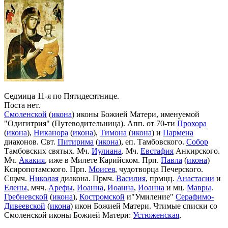
Седмица 11-я по Пятидесятнице.
Поста нет.
Смоленской
(
икона
) иконы Божией Матери, именуемой
"Одигитрия" (Путеводительница). Апп. от 70-ти
Прохора
(
икона
),
Никанора
(
икона
),
Тимона
(
икона
) и
Пармена
диаконов. Свт.
Питирима
(
икона
), еп. Тамбовского.
Собор
Тамбовских святых. Мч.
Иулиана
. Мч.
Евстафия
Анкирского.
Мч.
Акакия
, иже в Милете Карийском. Прп.
Павла
(
икона
)
Ксиропотамского. Прп.
Моисея
, чудотворца Печерского.
Сщмч.
Николая
диакона. Прмч.
Василия
, прмцц.
Анастасии
и
Елены
, мчч.
Арефы
,
Иоанна
,
Иоанна
,
Иоанна
и мц.
Мавры
.
Гребневской
(
икона
),
Костромской
и"Умиление"
Серафимо-
Дивеевской
(
икона
) икон Божией Матери. Чтимые списки со
Смоленской иконы Божией Матери:
Устюженская
,
Выдропусская
,
Христофоровская
,
Супрасльская
,
Югская