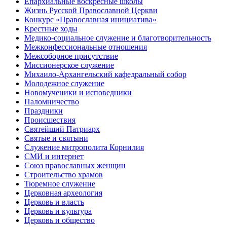
Епархиальные воскресные школы
Жизнь Русской Православной Церкви
Конкурс «Православная инициатива»
Крестные ходы
Медико-социальное служение и благотворительность
Межконфессиональные отношения
Межсоборное присутствие
Миссионерское служение
Михаило-Архангельский кафедральный собор
Молодежное служение
Новомученики и исповедники
Паломничество
Праздники
Происшествия
Святейший Патриарх
Святые и святыни
Служение митрополита Корнилия
СМИ и интернет
Союз православных женщин
Строительство храмов
Тюремное служение
Церковная археология
Церковь и власть
Церковь и культура
Церковь и общество