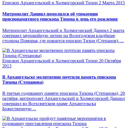
Епископ Архангельский и Холмогорский Тихон
2 Марта 2015
Митрополит Даниил помолился об упокоении
приснопамятного епископа Тихона в день его рождения
Митрополит Архангельский и Холмогорский Даниил 2 марта
совершил заупокойную литию на Вологодском кладбище
столицы Поморья, где покоится епископ Тихон (Степанов). ...
Епископ Архангельский и Холмогорский Тихон
20 Октября
2013
В Архангельске молитвенно почтили память епископа
Тихона (Степанова)
В третью годовщину памяти епископа Тихона (Степанова), 20
октября, митрополит Архангельский и Холмогорский Даниил
совершил во Всехсвятском храме Архангельска
Божественную ...