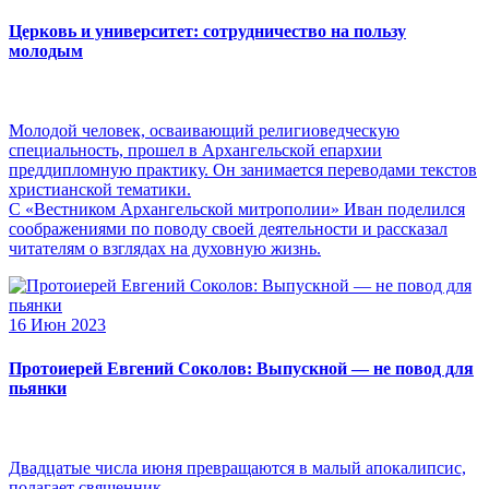
Церковь и университет: сотрудничество на пользу
молодым
Молодой человек, осваивающий религиоведческую
специальность, прошел в Архангельской епархии
преддипломную практику. Он занимается переводами текстов
христианской тематики.
С «Вестником Архангельской митрополии» Иван поделился
соображениями по поводу своей деятельности и рассказал
читателям о взглядах на духовную жизнь.
16 Июн 2023
Протоиерей Евгений Соколов: Выпускной — не повод для
пьянки
Двадцатые числа июня превращаются в малый апокалипсис,
полагает священник.