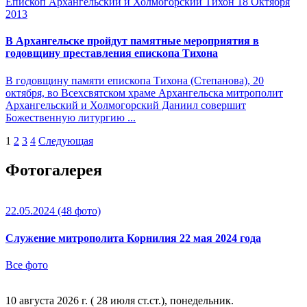
Епископ Архангельский и Холмогорский Тихон
18 Октября
2013
В Архангельске пройдут памятные мероприятия в
годовщину преставления епископа Тихона
В годовщину памяти епископа Тихона (Степанова), 20
октября, во Всехсвятском храме Архангельска митрополит
Архангельский и Холмогорский Даниил совершит
Божественную литургию ...
1
2
3
4
Следующая
Фотогалерея
22.05.2024
(48 фото)
Служение митрополита Корнилия 22 мая 2024 года
Все фото
10 августа 2026 г. ( 28 июля ст.ст.), понедельник.