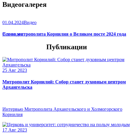
Видеогалерея
(
икона
),
Игрицкая
,
Шуйская
(
икона
),
Седмиезерная
,
Сергиевская
(в Троице-Сергиевой Лавре).
01.04.2024
Видео
Слово митрополита Корнилия о Великом посте 2024 года
Все видео
Публикации
25 Авг 2023
Митрополит Корнилий: Собор станет духовным центром
Архангельска
Интервью Митрополита Архангельского и Холмогорского
Корнилия
17 Авг 2023