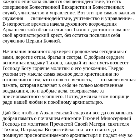
каждого епископа являются священнодействие, то есть
совершение Божественной Евхаристии и Божественных
служб, учительство и управление. Вот эти три самых важных
служения — священнодействие, учительство и управление».
В непростые времена начала духовного возрождения
Архангельской области епископ Тихон с достоинством нес
свой архипастырский крест, без остатка посвящая себя
служению Церкви Божией.
Начинания покойного архиерея продолжаем сегодня мы с
вами, дорогие отцы, братья и сестры. С добрым сердцем
вспоминая владыку Тихона, каждый из нас пусть вознесет
Господу Богу горячие молитвы о его упокоении. Твердо
усвоим эту мысль: самая важное дело христианина по
отношению к тем, кто отошел в вечность, — это молитвенная
память, которая включает в себя не только молитвенные
воздыхания, но и добрые дела, совершаемые за
приснопамятного усопшего. Потрудимся на этом поприще
ради нашей любви к покойному архипастырю.
Дай Бог, чтобы в Архангельской епархии всегда сохранялась
добрая память о почившем епископе Тихоне! Милосердный
Господь по молитвам Пречистой Своей Матери, святителя
Тихона, Патриарха Всероссийского и всех святых да
помилует приснопоминаемого архипастыря и подаст ему во