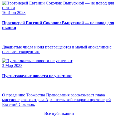
16 Июн 2023
Протоиерей Евгений Соколов: Выпускной — не повод для
пьянки
Двадцатые числа июня превращаются в малый апокалипсис,
полагает священник.
3 Мар 2023
Пусть тяжелые новости не угнетают
О празднике Торжества Православия рассказывает глава
миссионерского отдела Архангельской епархии протоиерей
Евгений Соколов.
Все публикации