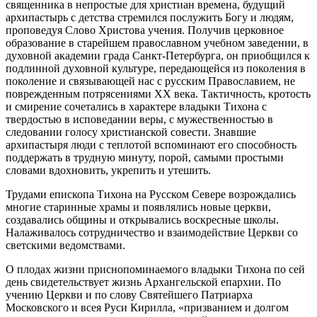
священника в непростые для христиан времена, будущий
архипастырь с детства стремился послужить Богу и людям,
проповедуя Слово Христова учения. Получив церковное
образование в старейшем православном учебном заведении, в
духовной академии града Санкт-Петербурга, он приобщился к
подлинной духовной культуре, передающейся из поколения в
поколение и связывающей нас с русским Православием, не
поврежденным потрясениями XX века. Тактичность, кротость
и смирение сочетались в характере владыки Тихона с
твердостью в исповедании веры, с мужественностью в
следовании голосу христианской совести. Знавшие
архипастыря люди с теплотой вспоминают его способность
поддержать в трудную минуту, порой, самыми простыми
словами вдохновить, укрепить и утешить.
Трудами епископа Тихона на Русском Севере возрождались
многие старинные храмы и появлялись новые церкви,
создавались общины и открывались воскресные школы.
Налаживалось сотрудничество и взаимодействие Церкви со
светскими ведомствами.
О плодах жизни приснопоминаемого владыки Тихона по сей
день свидетельствует жизнь Архангельской епархии. По
учению Церкви и по слову Святейшего Патриарха
Московского и всея Руси Кирилла, «призванием и долгом