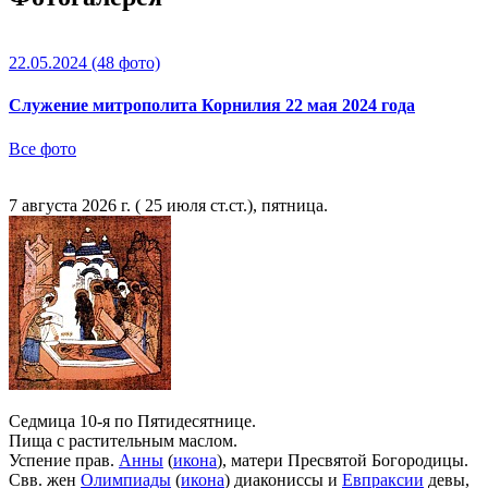
22.05.2024
(48 фото)
Служение митрополита Корнилия 22 мая 2024 года
Все фото
7 августа 2026 г. ( 25 июля ст.ст.), пятница.
Седмица 10-я по Пятидесятнице.
Пища с растительным маслом.
Успение прав.
Анны
(
икона
), матери Пресвятой Богородицы.
Свв. жен
Олимпиады
(
икона
) диакониссы и
Евпраксии
девы,