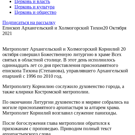
Церковь и власть
Церковь и культура
Церковь и общество
Подписаться на рассылку
Епископ Архангельский и Холмогорский Тихон
20 Октября
2021
Митрополит Архангельский и Холмогорский Корнилий 20
октября совершил Божественную литургию в храме Всех
святых в областной столице. В этот день исполнилось
одиннадцать лет со дня преставления приснопамятного
епископа Тихона (Степанова), управлявшего Архангельской
епархией с 1996 по 2010 год.
Митрополиту Корнилию сослужило духовенство города, а
также клирики Костромской митрополии.
По окончании Литургии духовенство и миряне собрались на
могиле приснопамятного архипастыря за алтарем храма.
Митрополит Корнилий возглавил служение панихиды.
После богослужения глава митрополии обратился к
прихожанам с проповедью. Приводим полный текст
архипастырского слова.