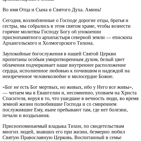
Во имя Отца и Сына и Святого Духа. Аминь!
Сегодня, возлюбленные о Господе дорогие отцы, братья и
сестры, мы собрались в этом святом храме, чтобы вознести
горячие молитвы Господу Богу об упокоении
приснопамятного архипастыря северной земли — епископа
Архангельского и Холмогорского Тихона.
Заупокойные богослужения в нашей Святой Церкви
пропитаны особым умиротворенным духом, белый цвет
облачения подчеркивает наше внутреннее расположение
сердца, исполненное любовью к почившим и надеждой на
неизреченное человеколюбие и милосердие Божие.
«Бог не есть Бог мертвых, но живых, ибо у Него все живы»,
— читаем мы в Евангелии и, несомненно, уповаем на Христа
Спасителя, веруя в то, что ушедшие в вечность люди, во время
земной жизни полюбившие Господа и со смирением
послужившие Ему, ныне пребывают там, где нет болезни,
печали и воздыхания.
Приснопоминаемый владыка Тихон, по свидетельствам
многих людей, знавших его при жизни, безмерно любил
Святую Православную Церковь. Воспитанный в семье