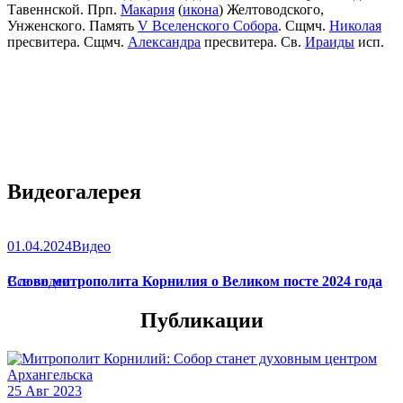
Тавеннской. Прп.
Макария
(
икона
) Желтоводского,
Унженского. Память
V Вселенского Собора
. Сщмч.
Николая
пресвитера. Сщмч.
Александра
пресвитера. Св.
Ираиды
исп.
Видеогалерея
01.04.2024
Видео
Слово митрополита Корнилия о Великом посте 2024 года
Все видео
Публикации
25 Авг 2023