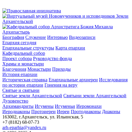
Архипастырь
Биография
Служение
Интервью
Видеозаписи
Епархия сегодня
Епархиальные структуры
Карта епархии
Кафедральный собор
Проект собора
Руководство фонда
Храмы и монастыри
Благочиния
Монастыри
Приходы
История епархии
Историческая справка
Епархиальные архиереи
Исследования
по истории епархии
Гонения на веру
Святые и святыни
Святые земли Архангельской
Святыни земли Архангельской
Духовенство
Архимандриты
Игумены
Игуменьи
Иеромонахи
Иеродиаконы
Протоиереи
Иереи
Протодиаконы
Диаконы
163002, г.Архангельск, ул. Ильинская, 5
+7 (8182) 68-07-73
arh-eparhia@yandex.ru