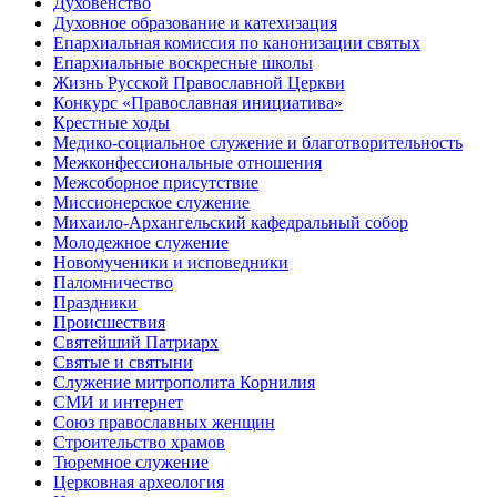
Духовенство
Духовное образование и катехизация
Епархиальная комиссия по канонизации святых
Епархиальные воскресные школы
Жизнь Русской Православной Церкви
Конкурс «Православная инициатива»
Крестные ходы
Медико-социальное служение и благотворительность
Межконфессиональные отношения
Межсоборное присутствие
Миссионерское служение
Михаило-Архангельский кафедральный собор
Молодежное служение
Новомученики и исповедники
Паломничество
Праздники
Происшествия
Святейший Патриарх
Святые и святыни
Служение митрополита Корнилия
СМИ и интернет
Союз православных женщин
Строительство храмов
Тюремное служение
Церковная археология