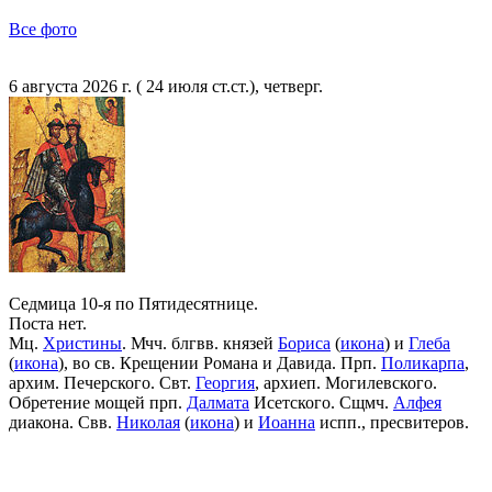
Все фото
6 августа 2026 г. ( 24 июля ст.ст.), четверг.
Седмица 10-я по Пятидесятнице.
Поста нет.
Мц.
Христины
. Мчч. блгвв. князей
Бориса
(
икона
) и
Глеба
(
икона
), во св. Крещении Романа и Давида. Прп.
Поликарпа
,
архим. Печерского. Свт.
Георгия
, архиеп. Могилевского.
Обретение мощей прп.
Далмата
Исетского. Сщмч.
Алфея
диакона. Свв.
Николая
(
икона
) и
Иоанна
испп., пресвитеров.