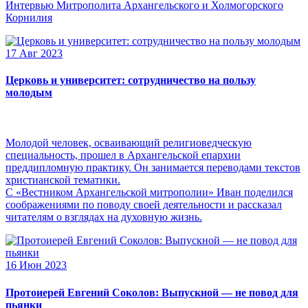
Интервью Митрополита Архангельского и Холмогорского
Корнилия
17 Авг 2023
Церковь и университет: сотрудничество на пользу
молодым
Молодой человек, осваивающий религиоведческую
специальность, прошел в Архангельской епархии
преддипломную практику. Он занимается переводами текстов
христианской тематики.
С «Вестником Архангельской митрополии» Иван поделился
соображениями по поводу своей деятельности и рассказал
читателям о взглядах на духовную жизнь.
16 Июн 2023
Протоиерей Евгений Соколов: Выпускной — не повод для
пьянки