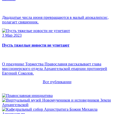
Двадцатые числа июня превращаются в малый апокалипсис,
полагает священник.
3 Мар 2023
Пусть тяжелые новости не угнетают
О празднике Торжества Православия рассказывает глава
миссионерского отдела Архангельской епархии протоиерей
Евгений Соколов.
Все публикации
Архипастырь