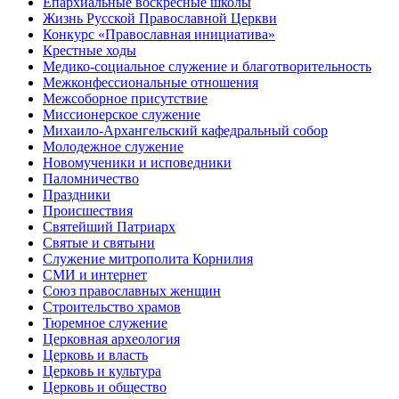
Епархиальные воскресные школы
Жизнь Русской Православной Церкви
Конкурс «Православная инициатива»
Крестные ходы
Медико-социальное служение и благотворительность
Межконфессиональные отношения
Межсоборное присутствие
Миссионерское служение
Михаило-Архангельский кафедральный собор
Молодежное служение
Новомученики и исповедники
Паломничество
Праздники
Происшествия
Святейший Патриарх
Святые и святыни
Служение митрополита Корнилия
СМИ и интернет
Союз православных женщин
Строительство храмов
Тюремное служение
Церковная археология
Церковь и власть
Церковь и культура
Церковь и общество