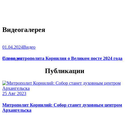
Видеогалерея
01.04.2024
Видео
Слово митрополита Корнилия о Великом посте 2024 года
Все видео
Публикации
25 Авг 2023
Митрополит Корнилий: Собор станет духовным центром
Архангельска