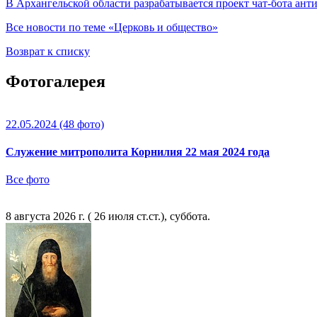
В Архангельской области разрабатывается проект чат-бота ант
Все новости по теме «Церковь и общество»
Возврат к списку
Фотогалерея
22.05.2024
(48 фото)
Служение митрополита Корнилия 22 мая 2024 года
Все фото
8 августа 2026 г. ( 26 июля ст.ст.), суббота.