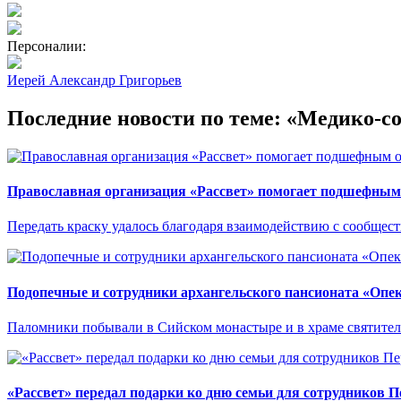
Персоналии:
Иерей Александр Григорьев
Последние новости по теме: «Медико-с
Православная организация «Рассвет» помогает подшефным 
Передать краску удалось благодаря взаимодействию с сообще
Подопечные и сотрудники архангельского пансионата «Опе
Паломники побывали в Сийском монастыре и в храме святител
«Рассвет» передал подарки ко дню семьи для сотрудников 