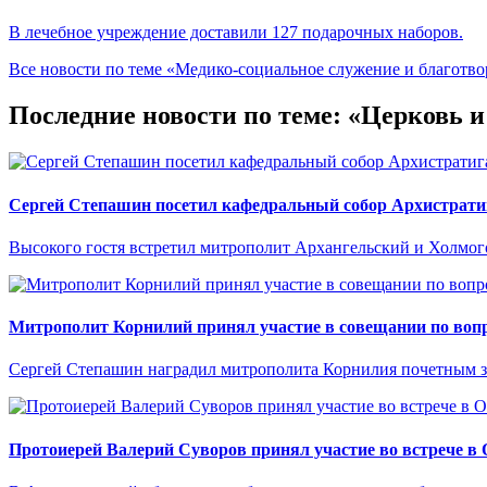
В лечебное учреждение доставили 127 подарочных наборов.
Все новости по теме «Медико-социальное служение и благотво
Последние новости по теме: «Церковь 
Сергей Степашин посетил кафедральный собор Архистрати
Высокого гостя встретил митрополит Архангельский и Холмо
Митрополит Корнилий принял участие в совещании по вопр
Сергей Степашин наградил митрополита Корнилия почетным 
Протоиерей Валерий Суворов принял участие во встрече в