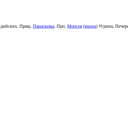
идийских. Прмц.
Параскевы
. Прп.
Моисея
(
икона
) Угрина, Пече