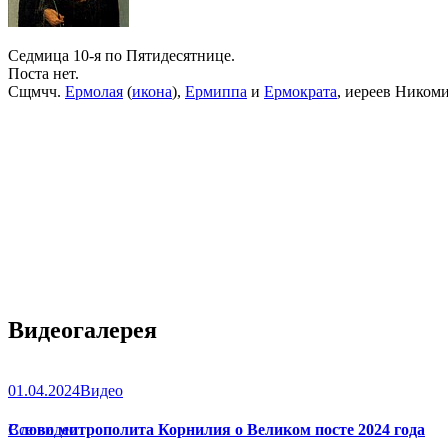
Седмица 10-я по Пятидесятнице.
Поста нет.
Сщмчч.
Ермолая
(
икона
),
Ермиппа
и
Ермократа
, иереев Ником
Видеогалерея
01.04.2024
Видео
Слово митрополита Корнилия о Великом посте 2024 года
Все видео