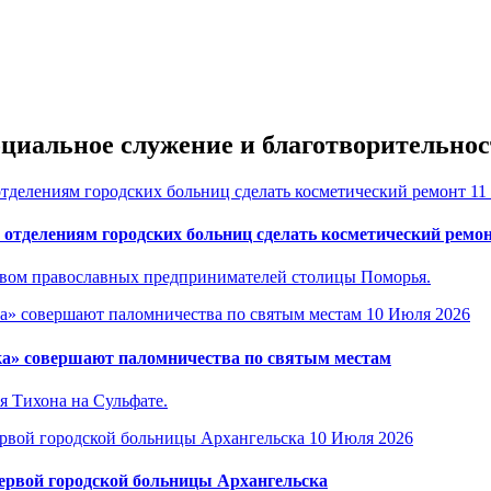
оциальное служение и благотворительнос
11
отделениям городских больниц сделать косметический ремо
ством православных предпринимателей столицы Поморья.
10 Июля 2026
ка» совершают паломничества по святым местам
я Тихона на Сульфате.
10 Июля 2026
Первой городской больницы Архангельска