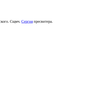
рского. Сщмч.
Сергия
пресвитера.