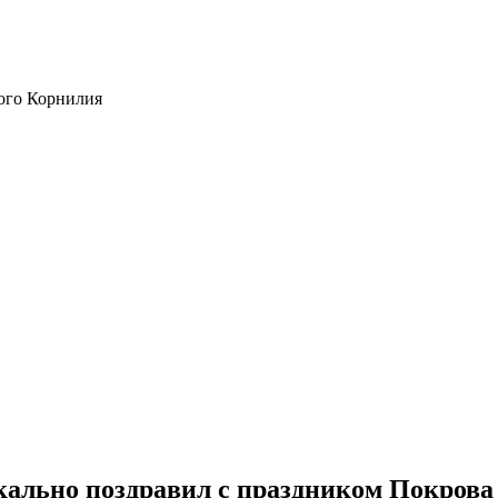
ого Корнилия
ально поздравил с праздником Покрова