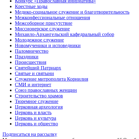
Конкурс «Православная инициатива»
Крестные ходы
Медико-социальное служение и благотворительность
Межконфессиональные отношения
Межсоборное присутствие
Миссионерское служение
Михаило-Архангельский кафедральный собор
Молодежное служение
Новомученики и исповедники
Паломничество
Праздники
Происшествия
Святейший Патриарх
Святые и святыни
Служение митрополита Корнилия
СМИ и интернет
Союз православных женщин
Строительство храмов
Тюремное служение
Церковная археология
Церковь и власть
Церковь и культура
Церковь и общество
Подписаться на рассылку