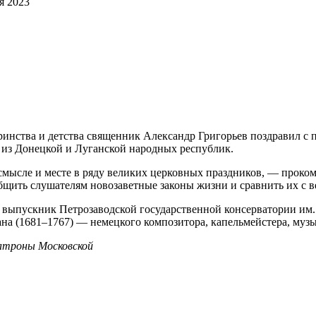
я 2023
ринства и детства священник Александр Григорьев поздравил с
из Донецкой и Луганской народных республик.
 смысле и месте в ряду великих церковных праздников, — проко
бщить слушателям новозаветные законы жизни и сравнить их с 
 выпускник Петрозаводской государственной консерватории им.
на (1681–1767) — немецкого композитора, капельмейстера, музы
атроны Московской