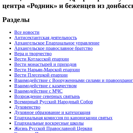
центра «Родник» и беженцев из донбасс
Разделы
Все новости
Антисектантская деятельность
Архангельское Епархиальное управление
Архангельское православное братство
Вера и творчество
Вести Котласской епархии
Вести монастырей и приходов
Вести Нарьян-Марской епархии
Вести Плесецкой епархии
Взаимодействие с Вооруженными силами и правоохран
Взаимодействие с казачеством
Взаимодействие с МЧС
Возрождение северных святынь
Всемирный Русский Народный Собор
Духовенство
Духовное образование и катехизация
Епархиальная комиссия по канонизации святых
Епархиальные воскресные школы
Жизнь Русской Православной Церкви