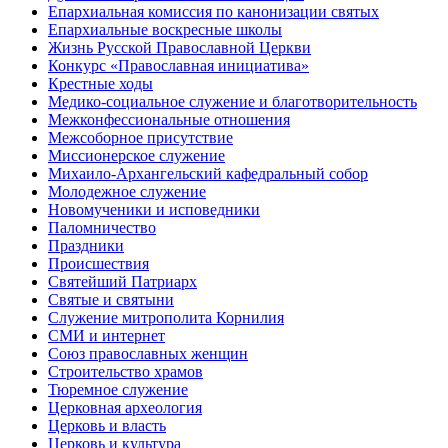
Епархиальная комиссия по канонизации святых
Епархиальные воскресные школы
Жизнь Русской Православной Церкви
Конкурс «Православная инициатива»
Крестные ходы
Медико-социальное служение и благотворительность
Межконфессиональные отношения
Межсоборное присутствие
Миссионерское служение
Михаило-Архангельский кафедральный собор
Молодежное служение
Новомученики и исповедники
Паломничество
Праздники
Происшествия
Святейший Патриарх
Святые и святыни
Служение митрополита Корнилия
СМИ и интернет
Союз православных женщин
Строительство храмов
Тюремное служение
Церковная археология
Церковь и власть
Церковь и культура