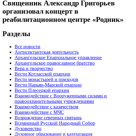
Священник Александр Григорьев
организовал концерт в
реабилитационном центре «Родник»
Разделы
Все новости
Антисектантская деятельность
Архангельское Епархиальное управление
Архангельское православное братство
Вера и творчество
Вести Котласской епархии
Вести монастырей и приходов
Вести Нарьян-Марской епархии
Вести Плесецкой епархии
Взаимодействие с Вооруженными силами и
правоохранительными учреждениями
Взаимодействие с казачеством
Взаимодействие с МЧС
Возрождение северных святынь
Всемирный Русский Народный Собор
Духовенство
Духовное образование и катехизация