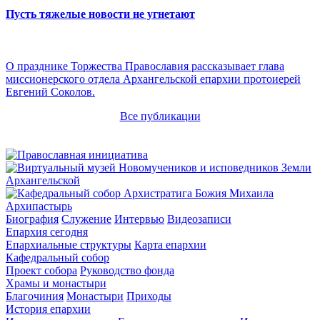
Пусть тяжелые новости не угнетают
О празднике Торжества Православия рассказывает глава
миссионерского отдела Архангельской епархии протоиерей
Евгений Соколов.
Все публикации
Архипастырь
Биография
Служение
Интервью
Видеозаписи
Епархия сегодня
Епархиальные структуры
Карта епархии
Кафедральный собор
Проект собора
Руководство фонда
Храмы и монастыри
Благочиния
Монастыри
Приходы
История епархии