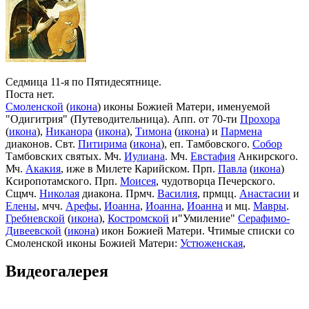
Седмица 11-я по Пятидесятнице.
Поста нет.
Смоленской
(
икона
) иконы Божией Матери, именуемой
"Одигитрия" (Путеводительница). Апп. от 70-ти
Прохора
(
икона
),
Никанора
(
икона
),
Тимона
(
икона
) и
Пармена
диаконов. Свт.
Питирима
(
икона
), еп. Тамбовского.
Собор
Тамбовских святых. Мч.
Иулиана
. Мч.
Евстафия
Анкирского.
Мч.
Акакия
, иже в Милете Карийском. Прп.
Павла
(
икона
)
Ксиропотамского. Прп.
Моисея
, чудотворца Печерского.
Сщмч.
Николая
диакона. Прмч.
Василия
, прмцц.
Анастасии
и
Елены
, мчч.
Арефы
,
Иоанна
,
Иоанна
,
Иоанна
и мц.
Мавры
.
Гребневской
(
икона
),
Костромской
и"Умиление"
Серафимо-
Дивеевской
(
икона
) икон Божией Матери. Чтимые списки со
Смоленской иконы Божией Матери:
Устюженская
,
Выдропусская
,
Христофоровская
,
Супрасльская
,
Югская
Видеогалерея
(
икона
),
Игрицкая
,
Шуйская
(
икона
),
Седмиезерная
,
Сергиевская
(в Троице-Сергиевой Лавре).