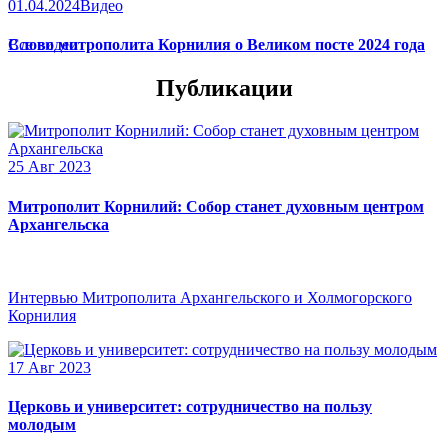
01.04.2024
Видео
Слово митрополита Корнилия о Великом посте 2024 года
Все видео
Публикации
25 Авг 2023
Митрополит Корнилий: Собор станет духовным центром
Архангельска
Интервью Митрополита Архангельского и Холмогорского
Корнилия
17 Авг 2023
Церковь и университет: сотрудничество на пользу
молодым