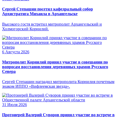
Сергей Степашин посетил кафедральный собор
Архистратига Михаила в Архангельске
Высокого гостя встретил митрополит Архангельский и
Холмогорский Корнилий.
6 Августа 2026
Митрополит Корнилий принял участие в совещании по
вопросам восстановления деревянных храмов Русского
Севера
Сергей Степашин наградил митрополита Корнилия почетным
знаком ИППО «Вифлеемская звезда».
31 Июля 2026
Протоиерей Валерий Суворов принял участие во встрече в