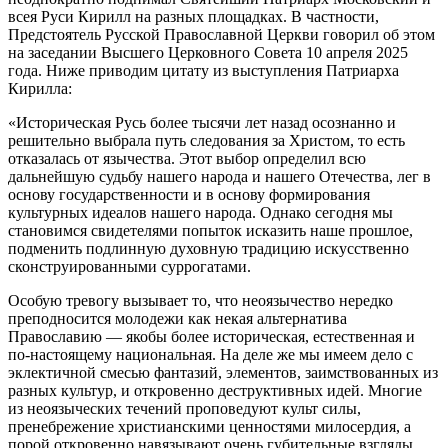
всея Руси Кирилл на разных площадках. В частности,
Предстоятель Русской Православной Церкви говорил об этом
на заседании Высшего Церковного Совета 10 апреля 2025
года. Ниже приводим цитату из выступления Патриарха
Кирилла:
«Историческая Русь более тысячи лет назад осознанно и
решительно выбрала путь следования за Христом, то есть
отказалась от язычества. Этот выбор определил всю
дальнейшую судьбу нашего народа и нашего Отечества, лег в
основу государственности и в основу формирования
культурных идеалов нашего народа. Однако сегодня мы
становимся свидетелями попыток исказить наше прошлое,
подменить подлинную духовную традицию искусственно
сконструированными суррогатами.
Особую тревогу вызывает то, что неоязычество нередко
преподносится молодежи как некая альтернатива
Православию — якобы более историческая, естественная и
по-настоящему национальная. На деле же мы имеем дело с
эклектичной смесью фантазий, элементов, заимствованных из
разных культур, и откровенно деструктивных идей. Многие
из неоязыческих течений проповедуют культ силы,
пренебрежение христианскими ценностями милосердия, а
порой откровенно навязывают очень губительные взгляды.