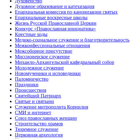
Духовенство
Духовное образование и катехизация
Епархиальная комиссия по канонизации святых
Епархиальные воскресные школы
Жизнь Русской Православной Церкви
Конкурс «Православная инициатива»
Крестные ходы
Медико-социальное служение и благотворительность
Межконфессиональные отношения
Межсоборное присутствие
Миссионерское служение
Михаило-Архангельский кафедральный собор
Молодежное служение
Новомученики и исповедники
Паломничество
Праздники
Происшествия
Святейший Патриарх
Святые и святыни
Служение митрополита Корнилия
СМИ и интернет
Союз православных женщин
Строительство храмов
Тюремное служение
Церковная археология