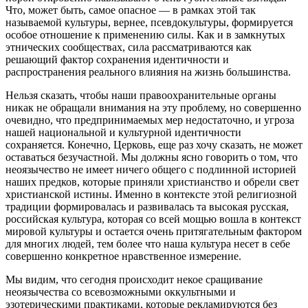
Что, может быть, самое опасное — в рамках этой так
называемой культуры, вернее, псевдокультуры, формируется
особое отношение к применению силы. Как и в замкнутых
этнических сообществах, сила рассматриваются как
решающий фактор сохранения идентичности и
распространения реального влияния на жизнь большинства.
Нельзя сказать, чтобы наши правоохранительные органы
никак не обращали внимания на эту проблему, но совершенно
очевидно, что предпринимаемых мер недостаточно, и угроза
нашей национальной и культурной идентичности
сохраняется. Конечно, Церковь, еще раз хочу сказать, не может
оставаться безучастной. Мы должны ясно говорить о том, что
неоязычество не имеет ничего общего с подлинной историей
наших предков, которые приняли христианство и обрели свет
христианской истины. Именно в контексте этой религиозной
традиции формировалась и развивалась та высокая русская,
российская культура, которая со всей мощью вошла в контекст
мировой культуры и остается очень притягательным фактором
для многих людей, тем более что наша культура несет в себе
совершенно конкретное нравственное измерение.
Мы видим, что сегодня происходит некое сращивание
неоязычества со всевозможными оккультными и
эзотерическими практиками, которые рекламируются без