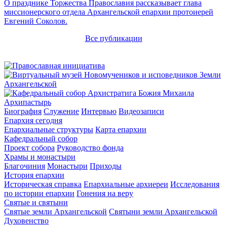
О празднике Торжества Православия рассказывает глава
миссионерского отдела Архангельской епархии протоиерей
Евгений Соколов.
Все публикации
Архипастырь
Биография
Служение
Интервью
Видеозаписи
Епархия сегодня
Епархиальные структуры
Карта епархии
Кафедральный собор
Проект собора
Руководство фонда
Храмы и монастыри
Благочиния
Монастыри
Приходы
История епархии
Историческая справка
Епархиальные архиереи
Исследования
по истории епархии
Гонения на веру
Святые и святыни
Святые земли Архангельской
Святыни земли Архангельской
Духовенство