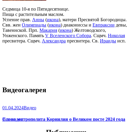
Седмица 10-я по Пятидесятнице.
Пища с растительным маслом.
Успение прав.
Анны
(
икона
), матери Пресвятой Богородицы.
Свв. жен
Олимпиады
(
икона
) диакониссы и
Евпраксии
девы,
Тавеннской. Прп.
Макария
(
икона
) Желтоводского,
Унженского. Память
V Вселенского Собора
. Сщмч.
Николая
пресвитера. Сщмч.
Александра
пресвитера. Св.
Ираиды
исп.
Видеогалерея
01.04.2024
Видео
Слово митрополита Корнилия о Великом посте 2024 года
Все видео