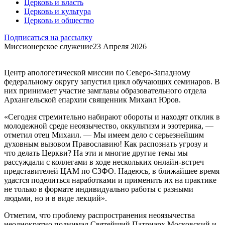
Церковь и власть
Церковь и культура
Церковь и общество
Подписаться на рассылку
Миссионерское служение
23 Апреля 2026
Центр апологетической миссии по Северо-Западному
федеральному округу запустил цикл обучающих семинаров. В
них принимает участие замглавы образовательного отдела
Архангельской епархии священник Михаил Юров.
«Сегодня стремительно набирают обороты и находят отклик в
молодежной среде неоязычество, оккультизм и эзотерика, —
отметил отец Михаил. — Мы имеем дело с серьезнейшим
духовным вызовом Православию! Как распознать угрозу и
что делать Церкви? На эти и многие другие темы мы
рассуждали с коллегами в ходе нескольких онлайн-встреч
представителей ЦАМ по СЗФО. Надеюсь, в ближайшее время
удастся поделиться наработками и применить их на практике
не только в формате индивидуально работы с разными
людьми, но и в виде лекций».
Отметим, что проблему распространения неоязычества
неоднократно поднимал Святейший Патриарх Московский и