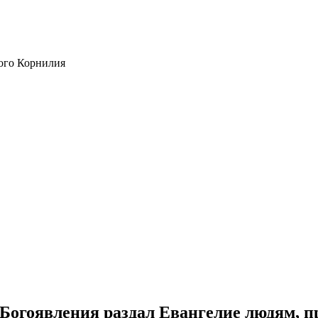
ого Корнилия
Богоявления раздал Евангелие людям, п