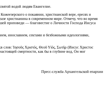
святой водой людям Евангелие.
ожеезерского о покаянии, христианской вере, ересях и
разе христианина в современном мире. Отмечу, что во время
нашей проповеди — благовестие о Личности Господа Иисуса
рием, инославием, сектами и безбожными идеологиями,
 слов: Ἰησοῦς Χριστός, Θεοῦ Υἱός, Σωτήρ (Иисус Христос
настоящей смертности, как бы в глубине вод, Он мог
Пресс-служба Архангельской епархии