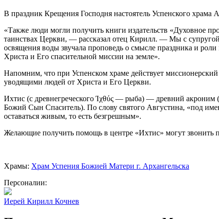
В праздник Крещения Господня настоятель Успенского храма 
«Также люди могли получить книги издательств «Духовное про
таинствах Церкви, — рассказал отец Кирилл. — Мы с супругой 
освящения воды звучала проповедь о смысле праздника и роли
Христа и Его спасительной миссии на земле».
Напомним, что при Успенском храме действует миссионерский 
уводящими людей от Христа и Его Церкви.
Ихтис (с древнегреческого Ίχθύς — рыба) — древний акроним (
Божий Сын Спаситель). По слову святого Августина, «под имен
оставаться живым, то есть безгрешным».
Желающие получить помощь в центре «Ихтис» могут звонить по 
Храмы:
Храм Успения Божией Матери г. Архангельска
Персоналии:
Иерей Кирилл Кочнев