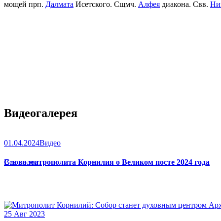
мощей прп.
Далмата
Исетского. Сщмч.
Алфея
диакона. Свв.
Ни
Видеогалерея
01.04.2024
Видео
Слово митрополита Корнилия о Великом посте 2024 года
Все видео
25 Авг 2023