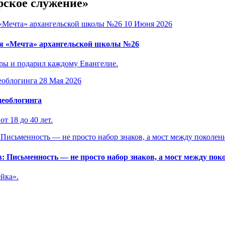
рское служение»
10 Июня 2026
ря «Мечта» архангельской школы №26
еры и подарил каждому Евангелие.
28 Мая 2026
деоблогинга
т 18 до 40 лет.
 Письменность — не просто набор знаков, а мост между пок
йка».