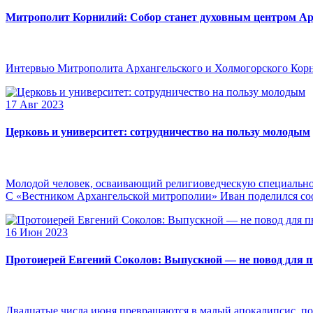
Митрополит Корнилий: Собор станет духовным центром Ар
Интервью Митрополита Архангельского и Холмогорского Кор
17 Авг 2023
Церковь и университет: сотрудничество на пользу молодым
Молодой человек, осваивающий религиоведческую специальнос
С «Вестником Архангельской митрополии» Иван поделился сооб
16 Июн 2023
Протоиерей Евгений Соколов: Выпускной — не повод для 
Двадцатые числа июня превращаются в малый апокалипсис, по