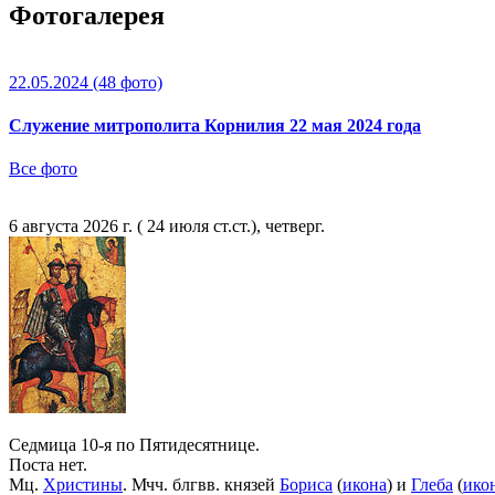
Фотогалерея
22.05.2024
(48 фото)
Служение митрополита Корнилия 22 мая 2024 года
Все фото
6 августа 2026 г. ( 24 июля ст.ст.), четверг.
Седмица 10-я по Пятидесятнице.
Поста нет.
Мц.
Христины
. Мчч. блгвв. князей
Бориса
(
икона
) и
Глеба
(
ико