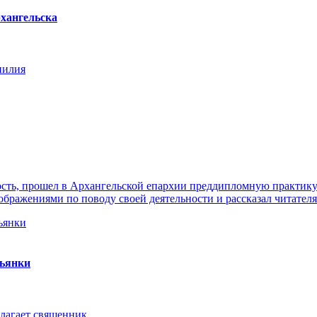
хангельска
нилия
ть, прошел в Архангельской епархии преддипломную практику. 
ражениями по поводу своей деятельности и рассказал читателя
пьянки
лагает священник.