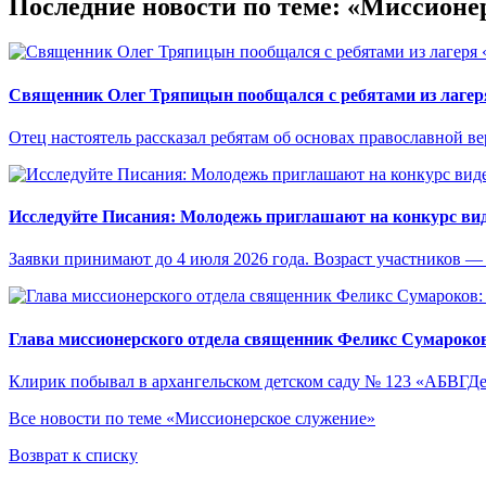
Последние новости по теме: «Миссионе
Священник Олег Тряпицын пообщался с ребятами из лаге
Отец настоятель рассказал ребятам об основах православной в
Исследуйте Писания: Молодежь приглашают на конкурс ви
Заявки принимают до 4 июля 2026 года. Возраст участников — о
Глава миссионерского отдела священник Феликс Сумароков:
Клирик побывал в архангельском детском саду № 123 «АБВГДе
Все новости по теме «Миссионерское служение»
Возврат к списку