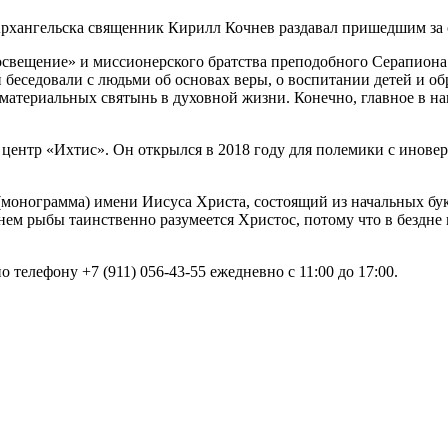
Архангельска священник Кирилл Кочнев раздавал пришедшим за 
свещение» и миссионерского братства преподобного Серапиона К
беседовали с людьми об основах веры, о воспитании детей и об
 материальных святынь в духовной жизни. Конечно, главное в 
центр «Ихтис». Он открылся в 2018 году для полемики с инове
монограмма) имени Иисуса Христа, состоящий из начальных букв
ем рыбы таинственно разумеется Христос, потому что в бездне 
телефону +7 (911) 056-43-55 ежедневно с 11:00 до 17:00.