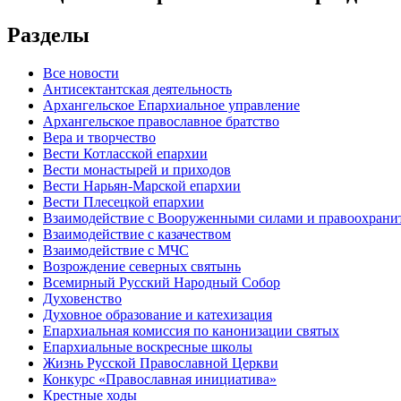
Разделы
Все новости
Антисектантская деятельность
Архангельское Епархиальное управление
Архангельское православное братство
Вера и творчество
Вести Котласской епархии
Вести монастырей и приходов
Вести Нарьян-Марской епархии
Вести Плесецкой епархии
Взаимодействие с Вооруженными силами и правоохран
Взаимодействие с казачеством
Взаимодействие с МЧС
Возрождение северных святынь
Всемирный Русский Народный Собор
Духовенство
Духовное образование и катехизация
Епархиальная комиссия по канонизации святых
Епархиальные воскресные школы
Жизнь Русской Православной Церкви
Конкурс «Православная инициатива»
Крестные ходы