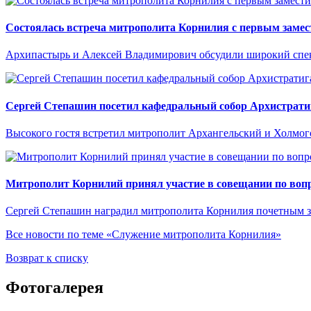
Состоялась встреча митрополита Корнилия с первым замес
Архипастырь и Алексей Владимирович обсудили широкий спект
Сергей Степашин посетил кафедральный собор Архистрати
Высокого гостя встретил митрополит Архангельский и Холмо
Митрополит Корнилий принял участие в совещании по вопр
Сергей Степашин наградил митрополита Корнилия почетным 
Все новости по теме «Служение митрополита Корнилия»
Возврат к списку
Фотогалерея