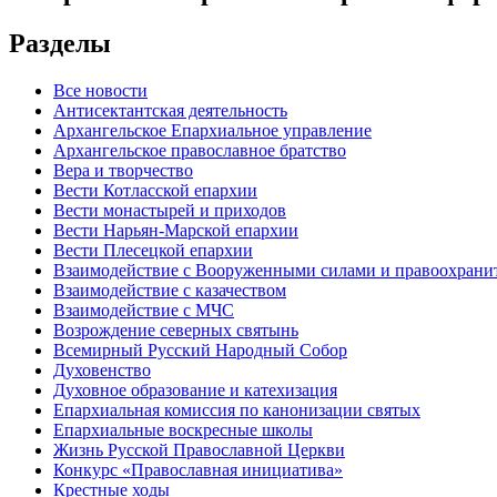
Разделы
Все новости
Антисектантская деятельность
Архангельское Епархиальное управление
Архангельское православное братство
Вера и творчество
Вести Котласской епархии
Вести монастырей и приходов
Вести Нарьян-Марской епархии
Вести Плесецкой епархии
Взаимодействие с Вооруженными силами и правоохран
Взаимодействие с казачеством
Взаимодействие с МЧС
Возрождение северных святынь
Всемирный Русский Народный Собор
Духовенство
Духовное образование и катехизация
Епархиальная комиссия по канонизации святых
Епархиальные воскресные школы
Жизнь Русской Православной Церкви
Конкурс «Православная инициатива»
Крестные ходы