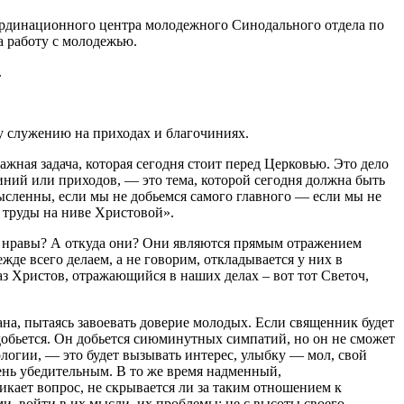
ординационного центра молодежного Синодального отдела по
а работу с молодежью.
.
у служению на приходах и благочиниях.
ная задача, которая сегодня стоит перед Церковью. Это дело
иний или приходов, — это тема, которой сегодня должна быть
ысленны, если мы не добьемся самого главного — если мы не
 труды на ниве Христовой».
их нравы? А откуда они? Они являются прямым отражением
де всего делаем, а не говорим, откладывается у них в
з Христов, отражающийся в наших делах – вот тот Светоч,
ана, пытаясь завоевать доверие молодых. Если священник будет
 добьется. Он добьется сиюминутных симпатий, но он не сможет
логии, — это будет вызывать интерес, улыбку — мол, свой
чень убедительным. В то же время надменный,
кает вопрос, не скрывается ли за таким отношением к
и, войти в их мысли, их проблемы; не с высоты своего