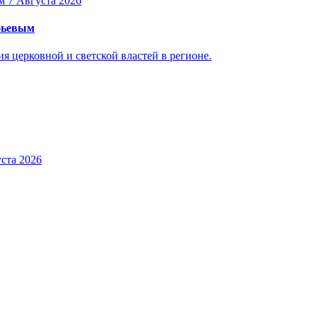
7 Августа 2026
уфьевым
 церковной и светской властей в регионе.
ста 2026