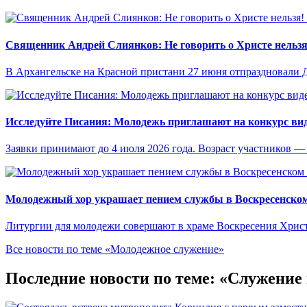
Священник Андрей Слиянков: Не говорить о Христе нельзя
В Архангельске на Красной пристани 27 июня отпраздновали 
Исследуйте Писания: Молодежь приглашают на конкурс ви
Заявки принимают до 4 июля 2026 года. Возраст участников — о
Молодежный хор украшает пением службы в Воскресенском
Литургии для молодежи совершают в храме Воскресения Христ
Все новости по теме «Молодежное служение»
Последние новости по теме: «Служени