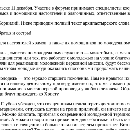
ьске 11 декабря. Участие в форуме принимают специалисты ко
рамов и помощники настоятелей и благочинных, ответственные з
орнилий. Ниже приводим полный текст архипастырского слова
ратья и сестры!
 для настоятелей храмов, а также их помощников по молодежном
лла, «миссия по молодежному служению — может быть, самая важ
циалистов или тех, кто работает с молодежью на уровне благоч
няли для реализации молодежной церковной миссии, будут бессм
тем чтобы молодые люди оказались способными продолжать наши
 молодежь — это зеркало старшего поколения. Нам не нравятся 
по нашему деятельному примеру, именно то, что мы с вами преж
епонимания в миссионерской проповеди у любого человека. Обра
и будут приходить ко Христу.
 Глубоко убежден, что священникам нельзя терять достоинство с
льгаризмами, отпускать шутки на грани приличий, он ничего не
. Можно блистать, прибегая к современной молодежной термино
ешной. А можно говорить на привычном для себя языке и быть о
овека и священника больше отталкивает, чем привлекает. Возни
ачит трудиться? Трудиться — значит отождествлять себя с людьм