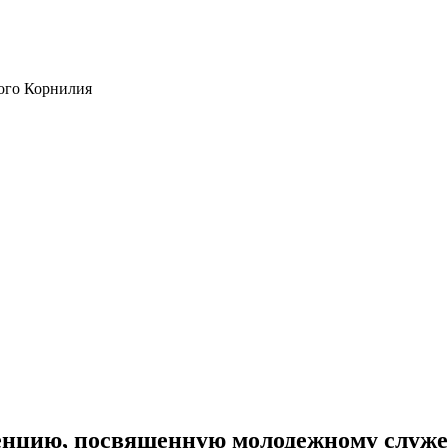
ого Корнилия
нцию, посвященную молодежному служе