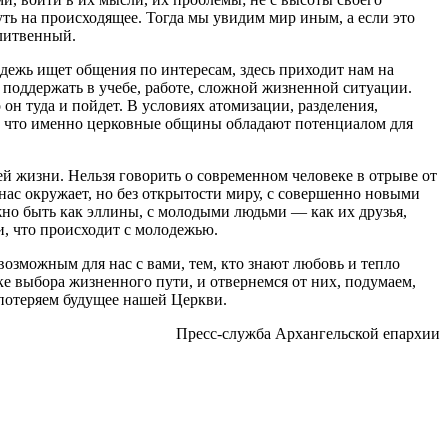
нуть на происходящее. Тогда мы увидим мир иным, а если это
олитвенный.
одежь ищет общения по интересам, здесь приходит нам на
 поддержать в учебе, работе, сложной жизненной ситуации.
н туда и пойдет. В условиях атомизации, разделения,
м, что именно церковные общины обладают потенциалом для
й жизни. Нельзя говорить о современном человеке в отрыве от
нас окружает, но без открытости миру, с совершенно новыми
жно быть как эллины, с молодыми людьми — как их друзья,
и, что происходит с молодежью.
евозможным для нас с вами, тем, кто знают любовь и тепло
е выбора жизненного пути, и отвернемся от них, подумаем,
 потеряем будущее нашей Церкви.
Пресс-служба Архангельской епархии