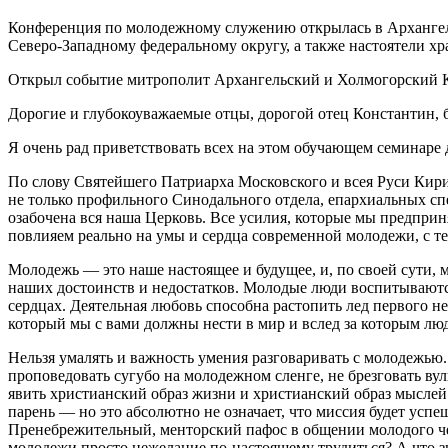
Конференция по молодежному служению открылась в Архангел
Северо-Западному федеральному округу, а также настоятели х
Открыл событие митрополит Архангельский и Холмогорский К
Дорогие и глубокоуважаемые отцы, дорогой отец Константин, б
Я очень рад приветствовать всех на этом обучающем семинаре
По слову Святейшего Патриарха Московского и всея Руси Кири
не только профильного Синодального отдела, епархиальных спе
озабочена вся наша Церковь. Все усилия, которые мы предпри
повлияем реально на умы и сердца современной молодежи, с 
Молодежь — это наше настоящее и будущее, и, по своей сути,
наших достоинств и недостатков. Молодые люди воспитываются 
сердцах. Деятельная любовь способна растопить лед первого н
который мы с вами должны нести в мир и вслед за которым люд
Нельзя умалять и важность умения разговаривать с молодежью.
проповедовать сугубо на молодежном сленге, не брезговать ву
явить христианский образ жизни и христианский образ мыслей
парень — но это абсолютно не означает, что миссия будет усп
Пренебрежительный, менторский пафос в общении молодого чел
молодежи просто нежелание по-настоящему трудиться? А что зн