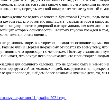
ловеком, а попытаться встать рядом с ним и с его позиции взгля
о поколения, передать им свой опыт, в том числе духовный и м
за нахождение молодого человека в Христовой Церкви, ведь мол
ругом тех, кто готов его выслушать, разделить горе и радость,
ки и защищенности в дворовой или криминальном компании, то о
, дефицит которых общеизвестен. Поэтому глубоко убежден в то
хочет иметь и очень оценит.
нецерковном мире, в котором он находится основное время свое
Разные члены Церкви по-разному относятся ко всему тому, что 
ет понять, что происходит с человеком. Поэтому с эллинами ну
 понимает, что вокруг него происходит, что происходит с людьм
рхзадачей для обычного человека, это не должно быть и чем-то н
роигнорируем сейчас молодых людей, находящихся на перекрестк
поле для проповеди, найдем более важные и нужные дела, то, мы
жному служению 11 декабря 2021 года