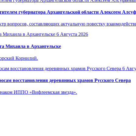
тителем губернатора Архангельской области Алексеем Алс
р вопросов, составляющих актуальную повестку взаимодействия
6 Августа 2026
га Михаила в Архангельске
горский Корнилий.
6 Авгу
осам восстановления деревянных храмов Русского Севера
знаком ИППО «Вифлеемская звезда».