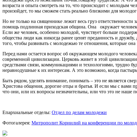
возраста и опыта смотреть на то, что происходит с молодым че
произойдет, то мы сможем стать реально близкими для молодог
Но не только на священнике лежит весь груз ответственности 
помощь подлинная приходская община. Она окружает человека к
Если же человек, особенно молодой, чувствует больше поддерж
общества люди как никогда ранее ценят преданность и дружбу
того, чтобы развивать с молодежью те отношения, которые она 
Перед нами остается вопрос об окружающем молодого человека 
современной цивилизации. Церковь живет в этой цивилизации. 
средствами связи, коммуникациями и технологиями, трудно буд
неравнодушные к их интересам. А это возможно, когда пастырь
Быть рядом, уделять внимание, понимать – это не является све
Христова общения, дорогие отцы и братья. И если мы с вами п
что они, или их вопросы незначительны, или что это не наше 
Епархиальные отделы:
Отдел по делам молодежи
Фотогалерея:
Митрополит Корнилий на конференции по молоде