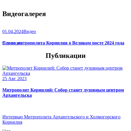
Видеогалерея
01.04.2024
Видео
Слово митрополита Корнилия о Великом посте 2024 года
Все видео
Публикации
25 Авг 2023
Митрополит Корнилий: Собор станет духовным центром
Архангельска
Интервью Митрополита Архангельского и Холмогорского
Корнилия