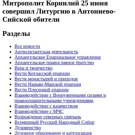
Митрополит Корнилий 25 июня
совершил Литургию в Антониево-
Сийской обители
Разделы
Все новости
Антисектантская деятельность
Архангельское Епархиальное управление
Архангельское православное братство
Вера и творчество
Вести Котласской епархии
Вести монастырей и приходов
Вести Нарьян-Марской епархии
Вести Плесецкой епархии
Взаимодействие с Вооруженными силами и
правоохранительными учреждениями
Взаимодействие с казачеством
Взаимодействие с МЧС
Возрождение северных святынь
Всемирный Русский Народный Собор
Духовенство
Духовное образование и катехизация