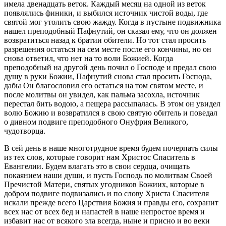
имела двенадцать веток. Каждый месяц на одной из веток
появлялись финики, и выбился источник чистой воды, где
святой мог утолить свою жажду. Когда в пустыне подвижника
нашел преподобный Пафнутий, он сказал ему, что он должен
возвратиться назад к братии обители. Но тот стал просить
разрешения остаться на сем месте после его кончины, но он
снова ответил, что нет на то воли Божией. Когда
преподобный на другой день почил о Господе и предал свою
душу в руки Божии, Пафнутий снова стал просить Господа,
дабы Он благословил его остаться на том святом месте, и
после молитвы он увидел, как пальма засохла, источник
перестал бить водою, а пещера рассыпалась. В этом он увидел
волю Божию и возвратился в свою святую обитель и поведал
о дивном подвиге преподобного Онуфрия Великого,
чудотворца.
В сей день в наше многотрудное время будем почерпать силы
из тех слов, которые говорит нам Христос Спаситель в
Евангелии. Будем влагать это в свои сердца, очищать
покаянием наши души, и пусть Господь по молитвам Своей
Пречистой Матери, святых угодников Божиих, которые в
добром подвиге подвизались и по слову Христа Спасителя
искали прежде всего Царствия Божия и правды его, сохранит
всех нас от всех бед и напастей в наше непростое время и
избавит нас от всякого зла всегда, ныне и присно и во веки