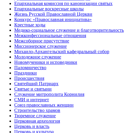
Епархиальная комиссия по канонизации святых
Епархиальные воскресные школы
Жизнь Русской Православной Церкви
Конкурс «Православная инициатива»
Крестные ходы
Медико-социальное служение и благотворительность
Межконфессиональные отношения
Межсоборное присутствие
Миссионерское служение
Михаило-Архангельский кафедральный собор
Молодежное служение
Новомученики и исповедники
Паломничество
Праздники
Происшествия
Святейший Патриарх
Святые и святыни
Служение митрополита Корнилия
СМИ и интернет
Союз православных женщин
Строительство храмов
Тюремное служение
Церковная археология
Церковь и власть
Церковь и культура