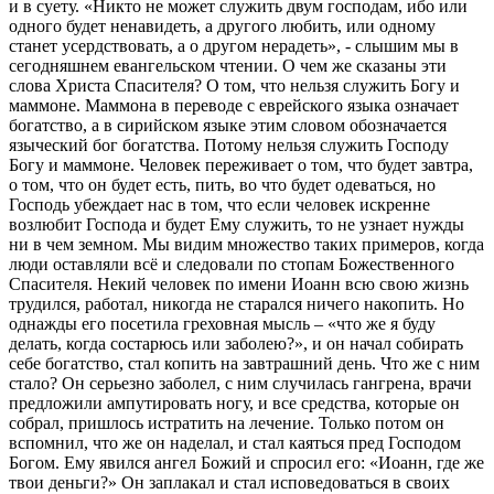
и в суету. «Никто не может служить двум господам, ибо или
одного будет ненавидеть, а другого любить, или одному
станет усердствовать, а о другом нерадеть», - слышим мы в
сегодняшнем евангельском чтении. О чем же сказаны эти
слова Христа Спасителя? О том, что нельзя служить Богу и
маммоне. Маммона в переводе с еврейского языка означает
богатство, а в сирийском языке этим словом обозначается
языческий бог богатства. Потому нельзя служить Господу
Богу и маммоне. Человек переживает о том, что будет завтра,
о том, что он будет есть, пить, во что будет одеваться, но
Господь убеждает нас в том, что если человек искренне
возлюбит Господа и будет Ему служить, то не узнает нужды
ни в чем земном. Мы видим множество таких примеров, когда
люди оставляли всё и следовали по стопам Божественного
Спасителя. Некий человек по имени Иоанн всю свою жизнь
трудился, работал, никогда не старался ничего накопить. Но
однажды его посетила греховная мысль – «что же я буду
делать, когда состарюсь или заболею?», и он начал собирать
себе богатство, стал копить на завтрашний день. Что же с ним
стало? Он серьезно заболел, с ним случилась гангрена, врачи
предложили ампутировать ногу, и все средства, которые он
собрал, пришлось истратить на лечение. Только потом он
вспомнил, что же он наделал, и стал каяться пред Господом
Богом. Ему явился ангел Божий и спросил его: «Иоанн, где же
твои деньги?» Он заплакал и стал исповедоваться в своих