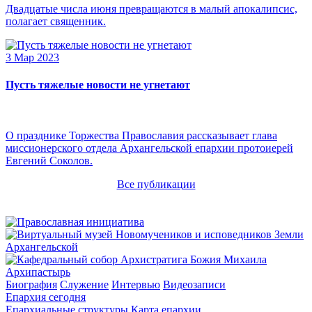
Двадцатые числа июня превращаются в малый апокалипсис,
полагает священник.
3 Мар 2023
Пусть тяжелые новости не угнетают
О празднике Торжества Православия рассказывает глава
миссионерского отдела Архангельской епархии протоиерей
Евгений Соколов.
Все публикации
Архипастырь
Биография
Служение
Интервью
Видеозаписи
Епархия сегодня
Епархиальные структуры
Карта епархии