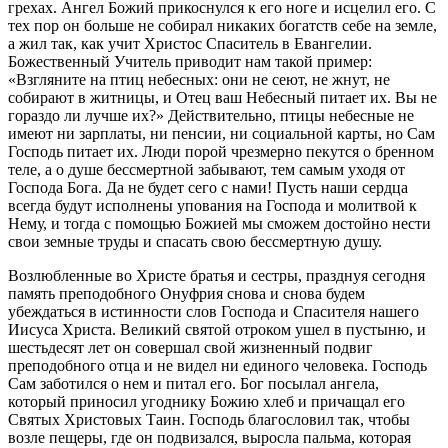
грехах. Ангел Божий прикоснулся к его ноге и исцелил его. С
тех пор он больше не собирал никаких богатств себе на земле,
а жил так, как учит Христос Спаситель в Евангелии.
Божественный Учитель приводит нам такой пример:
«Взгляните на птиц небесных: они не сеют, не жнут, не
собирают в житницы, и Отец ваш Небесный питает их. Вы не
гораздо ли лучше их?» Действительно, птицы небесные не
имеют ни зарплаты, ни пенсии, ни социальной карты, но Сам
Господь питает их. Люди порой чрезмерно пекутся о бренном
теле, а о душе бессмертной забывают, тем самым уходя от
Господа Бога. Да не будет сего с нами! Пусть наши сердца
всегда будут исполнены упования на Господа и молитвой к
Нему, и тогда с помощью Божией мы сможем достойно нести
свои земные труды и спасать свою бессмертную душу.
Возлюбленные во Христе братья и сестры, празднуя сегодня
память преподобного Онуфрия снова и снова будем
убеждаться в истинности слов Господа и Спасителя нашего
Иисуса Христа. Великий святой отроком ушел в пустыню, и
шестьдесят лет он совершал свой жизненный подвиг
преподобного отца и не видел ни единого человека. Господь
Сам заботился о нем и питал его. Бог посылал ангела,
который приносил угоднику Божию хлеб и причащал его
Святых Христовых Таин. Господь благословил так, чтобы
возле пещеры, где он подвизался, выросла пальма, которая