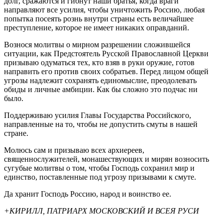
долг, сражаются и гибнут наши братья, когда враги
направляют все усилия, чтобы уничтожить Россию, любая
попытка посеять рознь внутри страны есть величайшее
преступление, которое не имеет никаких оправданий.
Вознося молитвы о мирном разрешении сложившейся
ситуации, как Предстоятель Русской Православной Церкви
призываю одуматься тех, кто взяв в руки оружие, готов
направить его против своих собратьев. Перед лицом общей
угрозы надлежит сохранять единомыслие, преодолевать
обиды и личные амбиции. Как бы сложно это подчас ни
было.
Поддерживаю усилия Главы Государства Российского,
направленные на то, чтобы не допустить смуты в нашей
стране.
Молюсь сам и призываю всех архиереев,
священнослужителей, монашествующих и мирян возносить
сугубые молитвы о том, чтобы Господь сохранил мир и
единство, поставленные под угрозу призывами к смуте.
Да хранит Господь Россию, народ и воинство ее.
+КИРИЛЛ, ПАТРИАРХ МОСКОВСКИЙ И ВСЕЯ РУСИ