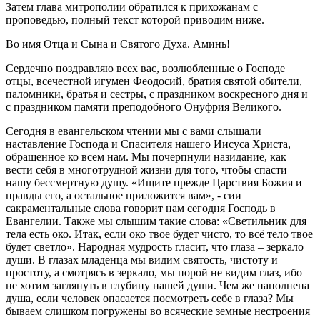
Затем глава митрополии обратился к прихожанам с
проповедью, полный текст которой приводим ниже.
Во имя Отца и Сына и Святого Духа. Аминь!
Сердечно поздравляю всех вас, возлюбленные о Господе
отцы, всечестной игумен Феодосий, братия святой обители,
паломники, братья и сестры, с праздником воскресного дня и
с праздником памяти преподобного Онуфрия Великого.
Сегодня в евангельском чтении мы с вами слышали
наставление Господа и Спасителя нашего Иисуса Христа,
обращенное ко всем нам. Мы почерпнули назидание, как
вести себя в многотрудной жизни для того, чтобы спасти
нашу бессмертную душу. «Ищите прежде Царствия Божия и
правды его, а остальное приложится вам», - сии
сакраментальные слова говорит нам сегодня Господь в
Евангелии. Также мы слышим такие слова: «Светильник для
тела есть око. Итак, если око твое будет чисто, то всё тело твое
будет светло». Народная мудрость гласит, что глаза – зеркало
души. В глазах младенца мы видим святость, чистоту и
простоту, а смотрясь в зеркало, мы порой не видим глаз, ибо
не хотим заглянуть в глубину нашей души. Чем же наполнена
душа, если человек опасается посмотреть себе в глаза? Мы
бываем слишком погружены во всяческие земные нестроения