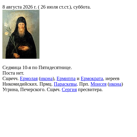
8 августа 2026 г. ( 26 июля ст.ст.), суббота.
Седмица 10-я по Пятидесятнице.
Поста нет.
Сщмчч.
Ермолая
(
икона
),
Ермиппа
и
Ермократа
, иереев
Никомидийских. Прмц.
Параскевы
. Прп.
Моисея
(
икона
)
Угрина, Печерского. Сщмч.
Сергия
пресвитера.