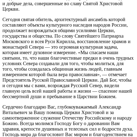
и добрые дела, совершенные во славу Святой Христовой
Церкви.
Сегодня святая обитель, архитектурный ансамбль которой
составляют объекты культурного наследия народов России,
продолжает возрождаться общими усилиями Церкви,
государства и общества. По слову Святейшего Патриарха
Московского и всея Руси Кирилла, восстановление храмов и
монастырей Севера — это огромная культурная задача,
которая имеет духовное измерение. «Мы спасаем наши
святыни, то, что наши благочестивые предки в очень трудных
условиях Севера создавали для того, чтобы молиться, для
того, чтобы созидалась общинная жизнь людей, главным
измерением которой была вера православная», — отмечает
Предстоятель Русской Православной Церкви. Дай Бог, чтобы
и сегодня мы с вами, возрождая Русский Север, видели
главную цель всей нашей работы и жизни — спасение нашей
бессмертной души и пребывание в Царствии Божием.
Сердечно благодарю Вас, глубокоуважаемый Александр
Витальевич за Вашу помощь Церкви Христовой и за
самоотверженное служение Отечеству Российскому и народу
Божию. Всегда молимся Господу Богу о даровании Вам
здравия, крепости душевных и телесных сил и бодрости духа.
Господь мира да благословит Вас миром и благоденствием на