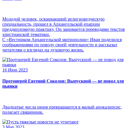
Молодой человек, осваивающий религиоведческую
специальность, прошел в Архангельской епархии
преддипломную практику. Он занимается переводами текстов
христианской тематики.
С «Вестником Архангельской митрополии» Иван поделился
соображениями по поводу своей деятельности и рассказал
читателям о взглядах на духовную жизнь.
16 Июн 2023
Протоиерей Евгений Соколов: Выпускной — не повод для
пьянки
Двадцатые числа июня превращаются в малый апокалипсис,
полагает священник.
3 Мар 2023