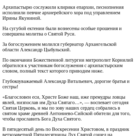
Архипастырю сослужили клирики епархии, песнопнения
исполнили певчие архиерейского хора под управлением
Ирины Якуниной.
На сугубой ектении были вознесены особые прошения и
совершена молитва о Святой Руси.
За богослужением молился губернатор Архангельской
области Александр Цыбульский.
По окончании Божественной литургии митрополит Корнилий
обратился к участникам богослужения с архипастырским
словом, полный текст которого приводим ниже.
Глубокоуважаемый Александр Витальевич, дорогие братья и
сестры!
«Благословен еси, Христе Боже наш, иже премудры ловцы
явлей, низпослав им Духа Святаго…», — воспевает сегодня
Святая Церковь, и мы по зову наших сердец собрались в
святом храме древней Антониево-Сийской обители для того,
чтобы прославить Бога Духа Святого.
В пятидесятый день по Воскресении Христовом, в праздник
ветхозаветной Пятидесятницы Дух Святой сошел на