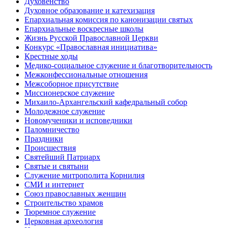
Духовенство
Духовное образование и катехизация
Епархиальная комиссия по канонизации святых
Епархиальные воскресные школы
Жизнь Русской Православной Церкви
Конкурс «Православная инициатива»
Крестные ходы
Медико-социальное служение и благотворительность
Межконфессиональные отношения
Межсоборное присутствие
Миссионерское служение
Михаило-Архангельский кафедральный собор
Молодежное служение
Новомученики и исповедники
Паломничество
Праздники
Происшествия
Святейший Патриарх
Святые и святыни
Служение митрополита Корнилия
СМИ и интернет
Союз православных женщин
Строительство храмов
Тюремное служение
Церковная археология