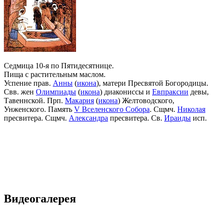
Седмица 10-я по Пятидесятнице.
Пища с растительным маслом.
Успение прав.
Анны
(
икона
), матери Пресвятой Богородицы.
Свв. жен
Олимпиады
(
икона
) диакониссы и
Евпраксии
девы,
Тавеннской. Прп.
Макария
(
икона
) Желтоводского,
Унженского. Память
V Вселенского Собора
. Сщмч.
Николая
пресвитера. Сщмч.
Александра
пресвитера. Св.
Ираиды
исп.
Видеогалерея