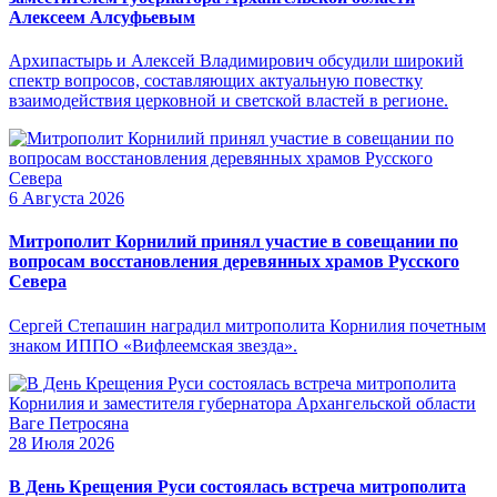
Алексеем Алсуфьевым
Архипастырь и Алексей Владимирович обсудили широкий
спектр вопросов, составляющих актуальную повестку
взаимодействия церковной и светской властей в регионе.
6 Августа 2026
Митрополит Корнилий принял участие в совещании по
вопросам восстановления деревянных храмов Русского
Севера
Сергей Степашин наградил митрополита Корнилия почетным
знаком ИППО «Вифлеемская звезда».
28 Июля 2026
В День Крещения Руси состоялась встреча митрополита