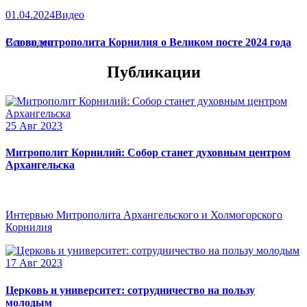
01.04.2024
Видео
Слово митрополита Корнилия о Великом посте 2024 года
Все видео
Публикации
25 Авг 2023
Митрополит Корнилий: Собор станет духовным центром
Архангельска
Интервью Митрополита Архангельского и Холмогорского
Корнилия
17 Авг 2023
Церковь и университет: сотрудничество на пользу
молодым