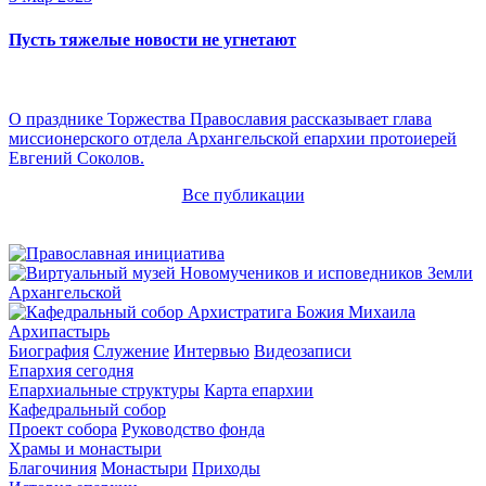
Пусть тяжелые новости не угнетают
О празднике Торжества Православия рассказывает глава
миссионерского отдела Архангельской епархии протоиерей
Евгений Соколов.
Все публикации
Архипастырь
Биография
Служение
Интервью
Видеозаписи
Епархия сегодня
Епархиальные структуры
Карта епархии
Кафедральный собор
Проект собора
Руководство фонда
Храмы и монастыри
Благочиния
Монастыри
Приходы