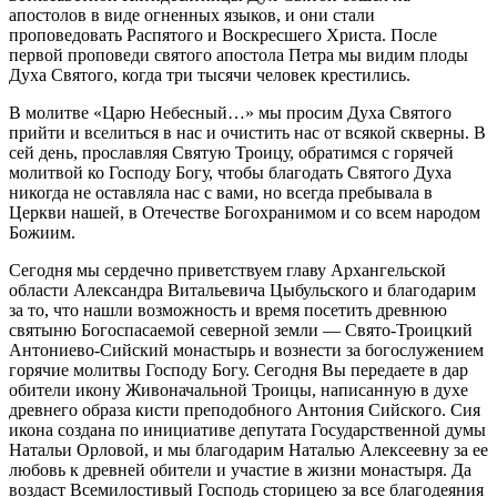
апостолов в виде огненных языков, и они стали
проповедовать Распятого и Воскресшего Христа. После
первой проповеди святого апостола Петра мы видим плоды
Духа Святого, когда три тысячи человек крестились.
В молитве «Царю Небесный…» мы просим Духа Святого
прийти и вселиться в нас и очистить нас от всякой скверны. В
сей день, прославляя Святую Троицу, обратимся с горячей
молитвой ко Господу Богу, чтобы благодать Святого Духа
никогда не оставляла нас с вами, но всегда пребывала в
Церкви нашей, в Отечестве Богохранимом и со всем народом
Божиим.
Сегодня мы сердечно приветствуем главу Архангельской
области Александра Витальевича Цыбульского и благодарим
за то, что нашли возможность и время посетить древнюю
святыню Богоспасаемой северной земли — Свято-Троицкий
Антониево-Сийский монастырь и вознести за богослужением
горячие молитвы Господу Богу. Сегодня Вы передаете в дар
обители икону Живоначальной Троицы, написанную в духе
древнего образа кисти преподобного Антония Сийского. Сия
икона создана по инициативе депутата Государственной думы
Натальи Орловой, и мы благодарим Наталью Алексеевну за ее
любовь к древней обители и участие в жизни монастыря. Да
воздаст Всемилостивый Господь сторицею за все благодеяния