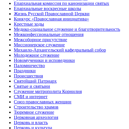
Епархиальная комиссия по канонизации святых
Епархиальные воскресные школы
Жизнь Русской Православной Церкви
Конкурс «Православная инициатива»
Крестные ходы
Медико-социальное служение и благотворительность
Межконфессиональные отношения
Межсоборное присутствие
Миссионерское служение
Михаило-Архангельский кафедральный собор
Молодежное служение
Новомученики и исповедники
Паломничество
Праздники
Происшествия
Святейший Патриарх
Святые и святыни
Служение митрополита Корнилия
СМИ и интернет
Союз православных женщин
Строительство храмов
Тюремное служение
Церковная археология
Церковь и власть
Церковь и культура