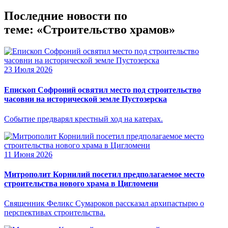
Последние новости по
теме: «Строительство храмов»
23 Июля 2026
Епископ Софроний освятил место под строительство
часовни на исторической земле Пустозерска
Событие предварял крестный ход на катерах.
11 Июня 2026
Митрополит Корнилий посетил предполагаемое место
строительства нового храма в Цигломени
Священник Феликс Сумароков рассказал архипастырю о
перспективах строительства.