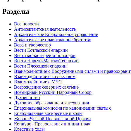
Разделы
Все новости
Антисектантская деятельность
Архангельское Епархиальное управление
Архангельское православное братство
Вера и творчество
Вести Котласской епархии
Вести монастырей и приходов
Вести Нарьян-Марской епархии
Вести Плесецкой епархии
Взаимодействие с Вооруженными силами и правоохран
Взаимодействие с казачеством
Взаимодействие с МЧС
Возрождение северных святынь
Всемирный Русский Народный Собор
Духовенство
Духовное образование и катехизация
Епархиальная комиссия по канонизации святых
Епархиальные воскресные школы
Жизнь Русской Православной Церкви
Конкурс «Православная инициатива»
Крестные ходы