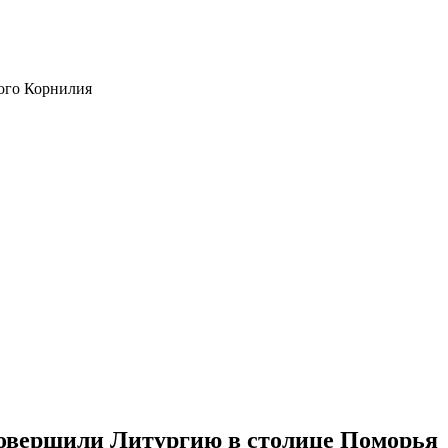
ого Корнилия
овершили Литургию в столице Поморья