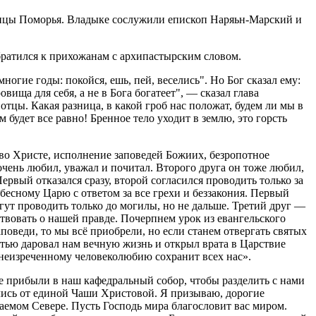
ицы Поморья. Владыке сослужили епископ Наряьн-Марский и
ратился к прихожанам с архипастырским словом.
огие годы: покойся, ешь, пей, веселись". Но Бог сказал ему:
вища для себя, а не в Бога богатеет", — сказал глава
цы. Какая разница, в какой гроб нас положат, будем ли мы в
будет все равно! Бренное тело уходит в землю, это горсть
 во Христе, исполнение заповедей Божиих, безропотное
очень любил, уважал и почитал. Второго друга он тоже любил,
ервый отказался сразу, второй согласился проводить только за
ебесному Царю с ответом за все грехи и беззакония. Первый
огут проводить только до могилы, но не дальше. Третий друг —
твовать о нашей правде. Почерпнем урок из евангельского
аповеди, то мы всё приобрели, но если станем отвергать святых
ертью даровал нам вечную жизнь и открыл врата в Царствие
и неизреченному человеколюбию сохранит всех нас».
 прибыли в наш кафедральный собор, чтобы разделить с нами
ись от единой Чаши Христовой. Я призываю, дорогие
аемом Севере. Пусть Господь мира благословит вас миром.