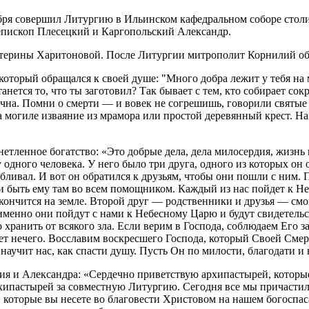
ря совершил Литургию в Ильинском кафедральном соборе стол
епископ Плесецкий и Каргопольский Александр.
атерины Харитоновой. После Литургии митрополит Корнилий об
оторый обращался к своей душе: "Много добра лежит у тебя на мн
ется то, что ты заготовил? Так бывает с тем, кто собирает сокро
а. Помни о смерти — и вовек не согрешишь, говорили святые от
 могиле изваяние из мрамора или простой деревянный крест. Нам 
нетленное богатство: «Это добрые дела, дела милосердия, жизнь
одного человека. У него было три друга, одного из которых он 
бливал. И вот он обратился к друзьям, чтобы они пошли с ним. П
у и быть ему там во всем помощником. Каждый из нас пойдет к Н
закончится на земле. Второй друг — родственники и друзья — см
именно они пойдут с нами к Небесному Царю и будут свидетельс
 хранить от всякого зла. Если верим в Господа, соблюдаем Его з
будет нечего. Восславим воскресшего Господа, который Своей См
 научит нас, как спасти душу. Пусть Он по милости, благодати 
я и Александра: «Сердечно приветствую архипастырей, которые
хипастырей за совместную Литургию. Сегодня все мы причастил
 которые вы несете во благовести Христовом на нашем богоспас