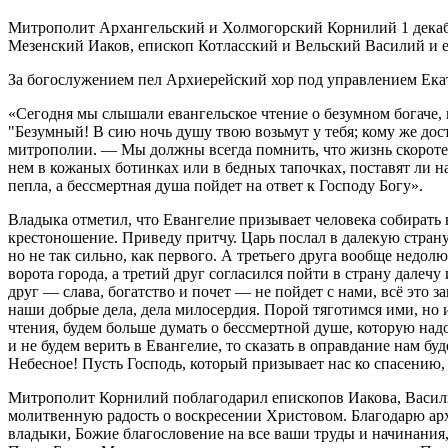
Митрополит Архангельский и Холмогорский Корнилий 1 декаб
Мезенский Иаков, епископ Котласский и Вельский Василий и 
За богослужением пел Архиерейский хор под управлением Ек
«Сегодня мы слышали евангельское чтение о безумном богаче, к
"Безумный! В сию ночь душу твою возьмут у тебя; кому же достан
митрополии. — Мы должны всегда помнить, что жизнь скоротечн
нем в кожаных ботинках или в бедных тапочках, поставят ли на
пепла, а бессмертная душа пойдет на ответ к Господу Богу».
Владыка отметил, что Евангелие призывает человека собирать 
крестоношение. Приведу притчу. Царь послал в далекую страну 
но не так сильно, как первого. А третьего друга вообще недолю
ворота города, а третий друг согласился пойти в страну далеч
друг — слава, богатство и почет — не пойдет с нами, всё это 
наши добрые дела, дела милосердия. Порой тяготимся ими, но 
чтения, будем больше думать о бессмертной душе, которую надо
и не будем верить в Евангелие, то сказать в оправдание нам 
Небесное! Пусть Господь, который призывает нас ко спасению,
Митрополит Корнилий поблагодарил епископов Иакова, Васили
молитвенную радость о воскресении Христовом. Благодарю ар
владыки, Божие благословение на все ваши труды и начинания,