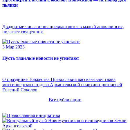
пьянки
Двадцатые числа июня превращаются в малый апокалипсис,
полагает священник.
3 Мар 2023
Пусть тяжелые новости не угнетают
О празднике Торжества Православия рассказывает глава
миссионерского отдела Архангельской епархии протоиерей
Евгений Соколов.
Все публикации