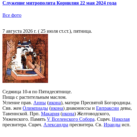
Служение митрополита Корнилия 22 мая 2024 года
Все фото
7 августа 2026 г. ( 25 июля ст.ст.), пятница.
Седмица 10-я по Пятидесятнице.
Пища с растительным маслом.
Успение прав.
Анны
(
икона
), матери Пресвятой Богородицы.
Свв. жен
Олимпиады
(
икона
) диакониссы и
Евпраксии
девы,
Тавеннской. Прп.
Макария
(
икона
) Желтоводского,
Унженского. Память
V Вселенского Собора
. Сщмч.
Николая
пресвитера. Сщмч.
Александра
пресвитера. Св.
Ираиды
исп.