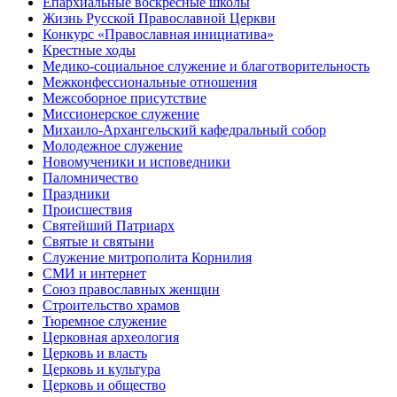
Епархиальные воскресные школы
Жизнь Русской Православной Церкви
Конкурс «Православная инициатива»
Крестные ходы
Медико-социальное служение и благотворительность
Межконфессиональные отношения
Межсоборное присутствие
Миссионерское служение
Михаило-Архангельский кафедральный собор
Молодежное служение
Новомученики и исповедники
Паломничество
Праздники
Происшествия
Святейший Патриарх
Святые и святыни
Служение митрополита Корнилия
СМИ и интернет
Союз православных женщин
Строительство храмов
Тюремное служение
Церковная археология
Церковь и власть
Церковь и культура
Церковь и общество