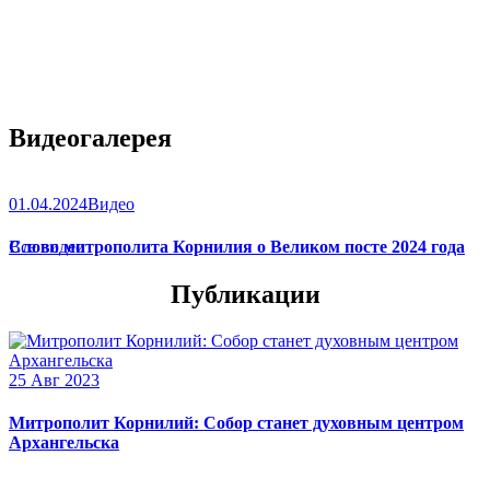
Видеогалерея
01.04.2024
Видео
Слово митрополита Корнилия о Великом посте 2024 года
Все видео
Публикации
25 Авг 2023
Митрополит Корнилий: Собор станет духовным центром
Архангельска