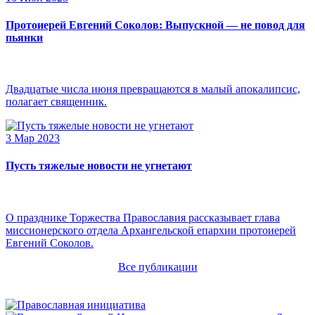
Протоиерей Евгений Соколов: Выпускной — не повод для
пьянки
Двадцатые числа июня превращаются в малый апокалипсис,
полагает священник.
3 Мар 2023
Пусть тяжелые новости не угнетают
О празднике Торжества Православия рассказывает глава
миссионерского отдела Архангельской епархии протоиерей
Евгений Соколов.
Все публикации