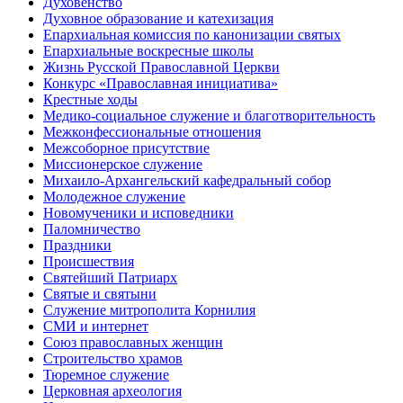
Духовенство
Духовное образование и катехизация
Епархиальная комиссия по канонизации святых
Епархиальные воскресные школы
Жизнь Русской Православной Церкви
Конкурс «Православная инициатива»
Крестные ходы
Медико-социальное служение и благотворительность
Межконфессиональные отношения
Межсоборное присутствие
Миссионерское служение
Михаило-Архангельский кафедральный собор
Молодежное служение
Новомученики и исповедники
Паломничество
Праздники
Происшествия
Святейший Патриарх
Святые и святыни
Служение митрополита Корнилия
СМИ и интернет
Союз православных женщин
Строительство храмов
Тюремное служение
Церковная археология