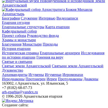
Архипастырь
Биография
Служение
Интервью
Видеозаписи
Епархия сегодня
Епархиальные структуры
Карта епархии
Кафедральный собор
Проект собора
Руководство фонда
Храмы и монастыри
Благочиния
Монастыри
Приходы
История епархии
Историческая справка
Епархиальные архиереи
Исследования
по истории епархии
Гонения на веру
Святые и святыни
Святые земли Архангельской
Святыни земли Архангельской
Духовенство
Архимандриты
Игумены
Игуменьи
Иеромонахи
Иеродиаконы
Протоиереи
Иереи
Протодиаконы
Диаконы
163002, г.Архангельск, ул. Ильинская, 5
+7 (8182) 68-07-73
arh-eparhia@yandex.ru
© 1996-2026 Архангельская епархия
Создание сайта: