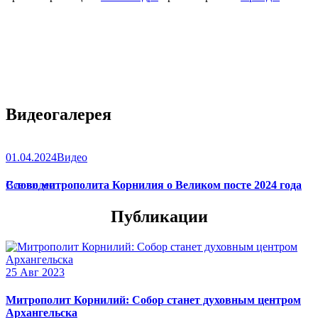
Видеогалерея
01.04.2024
Видео
Слово митрополита Корнилия о Великом посте 2024 года
Все видео
Публикации
25 Авг 2023
Митрополит Корнилий: Собор станет духовным центром
Архангельска