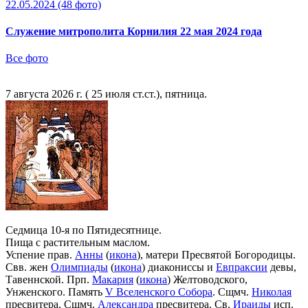
22.05.2024
(48 фото)
Служение митрополита Корнилия 22 мая 2024 года
Все фото
7 августа 2026 г. ( 25 июля ст.ст.), пятница.
Седмица 10-я по Пятидесятнице.
Пища с растительным маслом.
Успение прав.
Анны
(
икона
), матери Пресвятой Богородицы.
Свв. жен
Олимпиады
(
икона
) диакониссы и
Евпраксии
девы,
Тавеннской. Прп.
Макария
(
икона
) Желтоводского,
Унженского. Память
V Вселенского Собора
. Сщмч.
Николая
пресвитера. Сщмч.
Александра
пресвитера. Св.
Ираиды
исп.