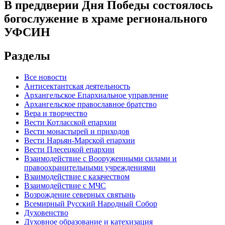
В преддверии Дня Победы состоялось
богослужение в храме регионального
УФСИН
Разделы
Все новости
Антисектантская деятельность
Архангельское Епархиальное управление
Архангельское православное братство
Вера и творчество
Вести Котласской епархии
Вести монастырей и приходов
Вести Нарьян-Марской епархии
Вести Плесецкой епархии
Взаимодействие с Вооруженными силами и
правоохранительными учреждениями
Взаимодействие с казачеством
Взаимодействие с МЧС
Возрождение северных святынь
Всемирный Русский Народный Собор
Духовенство
Духовное образование и катехизация