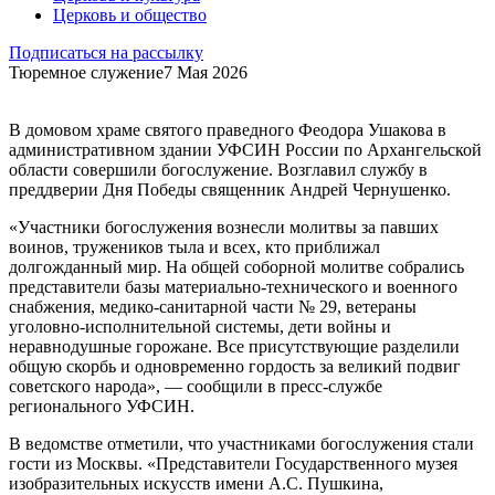
Церковь и общество
Подписаться на рассылку
Тюремное служение
7 Мая 2026
В домовом храме святого праведного Феодора Ушакова в
административном здании УФСИН России по Архангельской
области совершили богослужение. Возглавил службу в
преддверии Дня Победы священник Андрей Чернушенко.
«Участники богослужения вознесли молитвы за павших
воинов, тружеников тыла и всех, кто приближал
долгожданный мир. На общей соборной молитве собрались
представители базы материально-технического и военного
снабжения, медико-санитарной части № 29, ветераны
уголовно-исполнительной системы, дети войны и
неравнодушные горожане. Все присутствующие разделили
общую скорбь и одновременно гордость за великий подвиг
советского народа», — сообщили в пресс-службе
регионального УФСИН.
В ведомстве отметили, что участниками богослужения стали
гости из Москвы. «Представители Государственного музея
изобразительных искусств имени А.С. Пушкина,