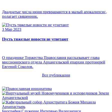
Двадцатые числа июня превращаются в малый апокалипсис,
полагает священник.
3 Мар 2023
Пусть тяжелые новости не угнетают
О празднике Торжества Православия рассказывает глава
миссионерского отдела Архангельской епархии протоиерей
Евгений Соколов.
Все публикации
Архипастырь
Биография
Служение
Интервью
Видеозаписи