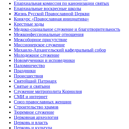
Епархиальная комиссия по канонизации святых
Епархиальные воскресные школы
Жизнь Русской Православной Церкви
Конкурс «Православная инициатива»
Крестные ходы
Медико-социальное служение и благотворительность
Межконфессиональные отношения
Межсоборное присутствие
Миссионерское служение
Михаило-Архангельский кафедральный собор
Молодежное служение
Новомученики и исповедники
Паломничество
Праздники
Происшествия
Святейший Патриарх
Святые и святыни
Служение митрополита Корнилия
СМИ и интернет
Союз православных женщин
Строительство храмов
Тюремное служение
Церковная археология
Церковь и власть
Церковь и культура