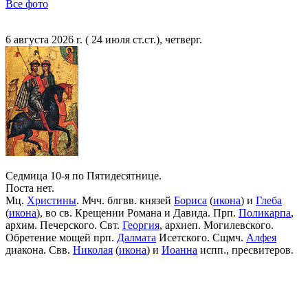
Все фото
6 августа 2026 г. ( 24 июля ст.ст.), четверг.
Седмица 10-я по Пятидесятнице.
Поста нет.
Мц.
Христины
. Мчч. блгвв. князей
Бориса
(
икона
) и
Глеба
(
икона
), во св. Крещении Романа и Давида. Прп.
Поликарпа
,
архим. Печерского. Свт.
Георгия
, архиеп. Могилевского.
Обретение мощей прп.
Далмата
Исетского. Сщмч.
Алфея
диакона. Свв.
Николая
(
икона
) и
Иоанна
испп., пресвитеров.