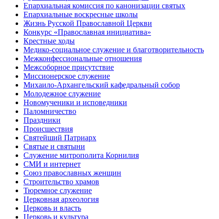
Епархиальная комиссия по канонизации святых
Епархиальные воскресные школы
Жизнь Русской Православной Церкви
Конкурс «Православная инициатива»
Крестные ходы
Медико-социальное служение и благотворительность
Межконфессиональные отношения
Межсоборное присутствие
Миссионерское служение
Михаило-Архангельский кафедральный собор
Молодежное служение
Новомученики и исповедники
Паломничество
Праздники
Происшествия
Святейший Патриарх
Святые и святыни
Служение митрополита Корнилия
СМИ и интернет
Союз православных женщин
Строительство храмов
Тюремное служение
Церковная археология
Церковь и власть
Церковь и культура