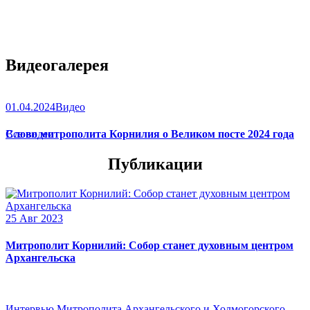
Видеогалерея
01.04.2024
Видео
Слово митрополита Корнилия о Великом посте 2024 года
Все видео
Публикации
25 Авг 2023
Митрополит Корнилий: Собор станет духовным центром
Архангельска
Интервью Митрополита Архангельского и Холмогорского