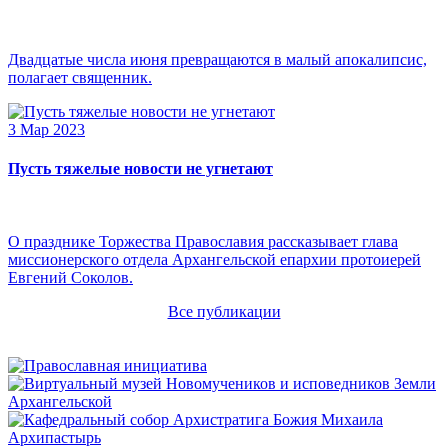
Двадцатые числа июня превращаются в малый апокалипсис,
полагает священник.
3 Мар 2023
Пусть тяжелые новости не угнетают
О празднике Торжества Православия рассказывает глава
миссионерского отдела Архангельской епархии протоиерей
Евгений Соколов.
Все публикации
Архипастырь