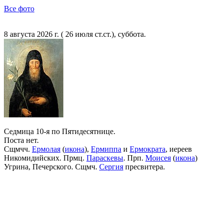
Все фото
8 августа 2026 г. ( 26 июля ст.ст.), суббота.
Седмица 10-я по Пятидесятнице.
Поста нет.
Сщмчч.
Ермолая
(
икона
),
Ермиппа
и
Ермократа
, иереев
Никомидийских. Прмц.
Параскевы
. Прп.
Моисея
(
икона
)
Угрина, Печерского. Сщмч.
Сергия
пресвитера.