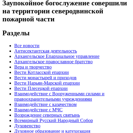
Заупокойное богослужение совершили
на территории северодвинской
пожарной части
Разделы
Все новости
Антисектантская деятельность
Архангельское Епархиальное управление
Архангельское православное братство
Вера и творчество
Вести Котласской епархии
Вести монастырей и приходов
Вести Нарьян-Марской епархии
Вести Плесецкой епархии
Взаимодействие с Вооруженными силами и
правоохранительными учреждениями
Взаимодействие с казачеством
Взаимодействие с МЧС
Возрождение северных святынь
Всемирный Русский Народный Собор
Духовенство
Духовное образование и катехизация