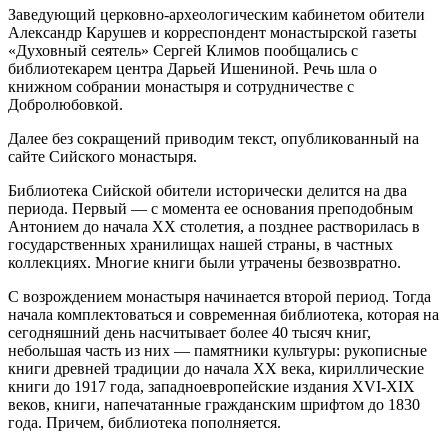
Заведующий церковно-археологическим кабинетом обители
Александр Карушев и корреспондент монастырской газеты
«Духовный сеятель» Сергей Климов пообщались с
библиотекарем центра Дарьей Ишениной. Речь шла о
книжном собрании монастыря и сотрудничестве с
Добролюбовкой.
Далее без сокращений приводим текст, опубликованный на
сайте Сийского монастыря.
Библиотека Сийской обители исторически делится на два
периода. Первый — с момента ее основания преподобным
Антонием до начала XX столетия, а позднее растворилась в
государственных хранилищах нашей страны, в частных
коллекциях. Многие книги были утрачены безвозвратно.
С возрождением монастыря начинается второй период. Тогда
начала комплектоваться и современная библиотека, которая на
сегодняшний день насчитывает более 40 тысяч книг,
небольшая часть из них — памятники культуры: рукописные
книги древней традиции до начала XX века, кириллические
книги до 1917 года, западноевропейские издания XVI-XIX
веков, книги, напечатанные гражданским шрифтом до 1830
года. Причем, библиотека пополняется.