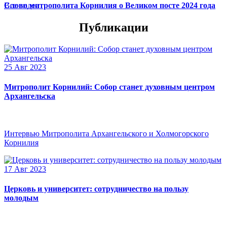
Слово митрополита Корнилия о Великом посте 2024 года
Все видео
Публикации
25 Авг 2023
Митрополит Корнилий: Собор станет духовным центром
Архангельска
Интервью Митрополита Архангельского и Холмогорского
Корнилия
17 Авг 2023
Церковь и университет: сотрудничество на пользу
молодым