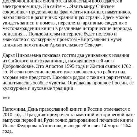
Дореволюционная библиотека монастыря воссоздается в
электронном виде. На сайте «…Явить миру Сийское
сокровище» представлены фрагменты книжных памятников,
находящихся в различных хранилищах страны. Здесь можно
увидеть записи и пометы, переплеты, архивные сведения о
местонахождении книги в различные исторические периоды,
описания… Пользователям интернета будет полезно и
знакомство с культурным проектом «Виртуальный музей
книжных памятников Архангельского Севера».
Дарья Николаевна показала гостям два уникальных издания
из Сийского книгохранилища, находящиеся сейчас в
Добролюбовке. Это Апостол 1595 года и Жития святых 1762-
го. И если изучение первого уже завершено, то работа над
вторым еще предстоит. Находясь рядом с такими раритетами,
испытываешь особые чувства. Ощущаешь прошлое России, ее
культурные и духовные традиции.
***
Напомним, День православной книги в России отмечается с
2010 года. Праздник приурочен к памятной исторической дате
выпуска первой на Руси точно датированной печатной книги
Ивана Федорова «Апостол», вышедшей в свет 14 марта 1564
года.