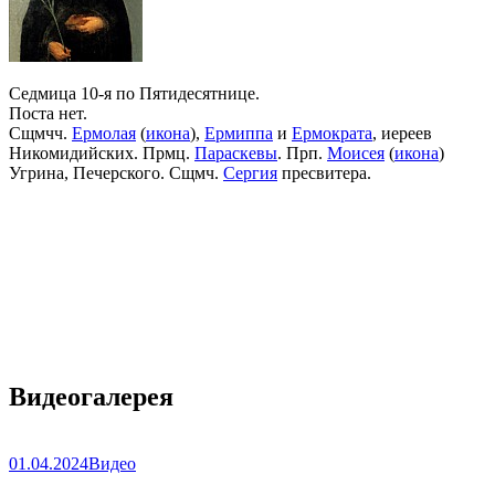
Седмица 10-я по Пятидесятнице.
Поста нет.
Сщмчч.
Ермолая
(
икона
),
Ермиппа
и
Ермократа
, иереев
Никомидийских. Прмц.
Параскевы
. Прп.
Моисея
(
икона
)
Угрина, Печерского. Сщмч.
Сергия
пресвитера.
Видеогалерея
01.04.2024
Видео