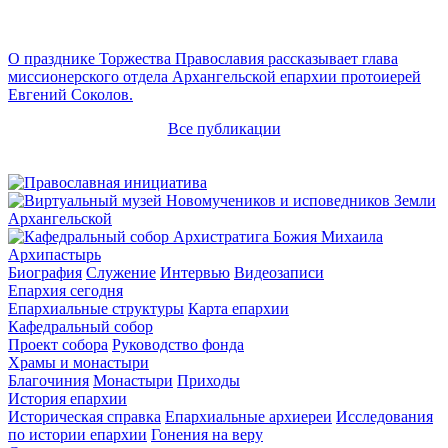
О празднике Торжества Православия рассказывает глава
миссионерского отдела Архангельской епархии протоиерей
Евгений Соколов.
Все публикации
Архипастырь
Биография
Служение
Интервью
Видеозаписи
Епархия сегодня
Епархиальные структуры
Карта епархии
Кафедральный собор
Проект собора
Руководство фонда
Храмы и монастыри
Благочиния
Монастыри
Приходы
История епархии
Историческая справка
Епархиальные архиереи
Исследования
по истории епархии
Гонения на веру