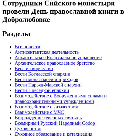
Сотрудники Сийского монастыря
провели День православной книги в
Добролюбовке
Разделы
Все новости
Антисектантская деятельность
Архангельское Епархиальное управление
Архангельское православное братство
Вера и творчество
Вести Котласской епархии
Вести монастырей и приходов
Вести Нарьян-Марской епархии
Вести Плесецкой епархии
Взаимодействие с Вооруженными силами и
правоохранительными учреждениями
Взаимодействие с казачеством
Взаимодействие с МЧС
Возрождение северных святынь
Всемирный Русский Народный Собор
Духовенство
Духовное образование и катехизация