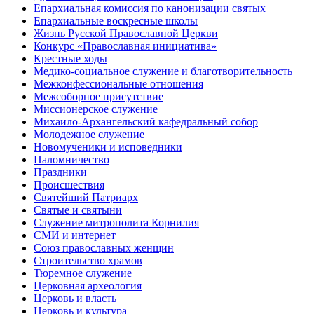
Епархиальная комиссия по канонизации святых
Епархиальные воскресные школы
Жизнь Русской Православной Церкви
Конкурс «Православная инициатива»
Крестные ходы
Медико-социальное служение и благотворительность
Межконфессиональные отношения
Межсоборное присутствие
Миссионерское служение
Михаило-Архангельский кафедральный собор
Молодежное служение
Новомученики и исповедники
Паломничество
Праздники
Происшествия
Святейший Патриарх
Святые и святыни
Служение митрополита Корнилия
СМИ и интернет
Союз православных женщин
Строительство храмов
Тюремное служение
Церковная археология
Церковь и власть
Церковь и культура