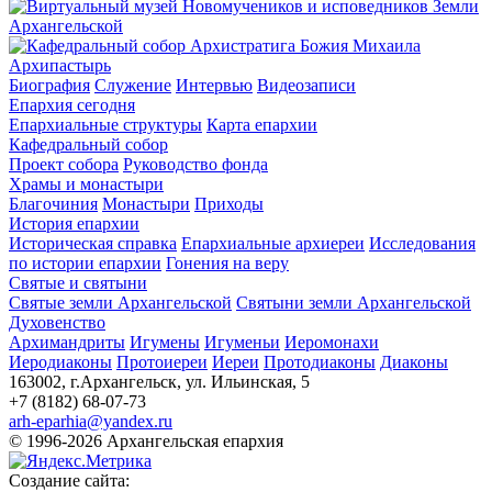
Архипастырь
Биография
Служение
Интервью
Видеозаписи
Епархия сегодня
Епархиальные структуры
Карта епархии
Кафедральный собор
Проект собора
Руководство фонда
Храмы и монастыри
Благочиния
Монастыри
Приходы
История епархии
Историческая справка
Епархиальные архиереи
Исследования
по истории епархии
Гонения на веру
Святые и святыни
Святые земли Архангельской
Святыни земли Архангельской
Духовенство
Архимандриты
Игумены
Игуменьи
Иеромонахи
Иеродиаконы
Протоиереи
Иереи
Протодиаконы
Диаконы
163002, г.Архангельск, ул. Ильинская, 5
+7 (8182) 68-07-73
arh-eparhia@yandex.ru
© 1996-2026 Архангельская епархия
Создание сайта: