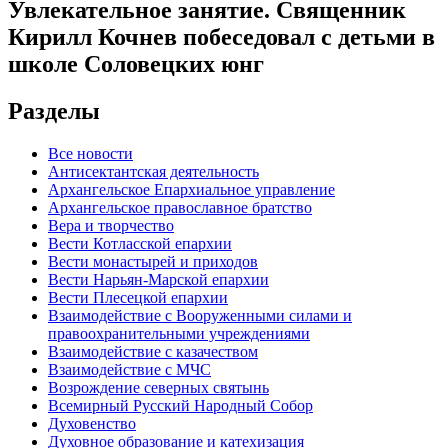
Увлекательное занятие. Священник
Кирилл Кочнев побеседовал с детьми в
школе Соловецких юнг
Разделы
Все новости
Антисектантская деятельность
Архангельское Епархиальное управление
Архангельское православное братство
Вера и творчество
Вести Котласской епархии
Вести монастырей и приходов
Вести Нарьян-Марской епархии
Вести Плесецкой епархии
Взаимодействие с Вооруженными силами и
правоохранительными учреждениями
Взаимодействие с казачеством
Взаимодействие с МЧС
Возрождение северных святынь
Всемирный Русский Народный Собор
Духовенство
Духовное образование и катехизация