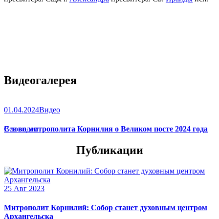
Видеогалерея
01.04.2024
Видео
Слово митрополита Корнилия о Великом посте 2024 года
Все видео
Публикации
25 Авг 2023
Митрополит Корнилий: Собор станет духовным центром
Архангельска