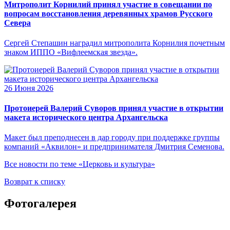
Митрополит Корнилий принял участие в совещании по
вопросам восстановления деревянных храмов Русского
Севера
Сергей Степашин наградил митрополита Корнилия почетным
знаком ИППО «Вифлеемская звезда».
26 Июня 2026
Протоиерей Валерий Суворов принял участие в открытии
макета исторического центра Архангельска
Макет был преподнесен в дар городу при поддержке группы
компаний «Аквилон» и предпринимателя Дмитрия Семенова.
Все новости по теме «Церковь и культура»
Возврат к списку
Фотогалерея