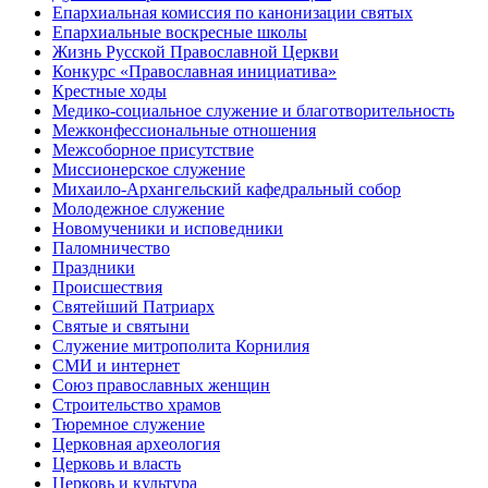
Епархиальная комиссия по канонизации святых
Епархиальные воскресные школы
Жизнь Русской Православной Церкви
Конкурс «Православная инициатива»
Крестные ходы
Медико-социальное служение и благотворительность
Межконфессиональные отношения
Межсоборное присутствие
Миссионерское служение
Михаило-Архангельский кафедральный собор
Молодежное служение
Новомученики и исповедники
Паломничество
Праздники
Происшествия
Святейший Патриарх
Святые и святыни
Служение митрополита Корнилия
СМИ и интернет
Союз православных женщин
Строительство храмов
Тюремное служение
Церковная археология
Церковь и власть
Церковь и культура