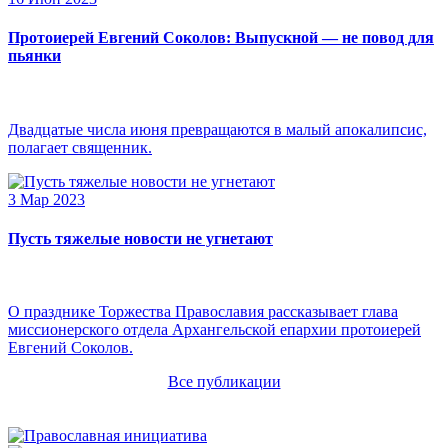
Протоиерей Евгений Соколов: Выпускной — не повод для
пьянки
Двадцатые числа июня превращаются в малый апокалипсис,
полагает священник.
3 Мар 2023
Пусть тяжелые новости не угнетают
О празднике Торжества Православия рассказывает глава
миссионерского отдела Архангельской епархии протоиерей
Евгений Соколов.
Все публикации