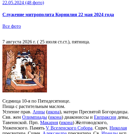
22.05.2024
(48 фото)
Служение митрополита Корнилия 22 мая 2024 года
Все фото
7 августа 2026 г. ( 25 июля ст.ст.), пятница.
Седмица 10-я по Пятидесятнице.
Пища с растительным маслом.
Успение прав.
Анны
(
икона
), матери Пресвятой Богородицы.
Свв. жен
Олимпиады
(
икона
) диакониссы и
Евпраксии
девы,
Тавеннской. Прп.
Макария
(
икона
) Желтоводского,
Унженского. Память
V Вселенского Собора
. Сщмч.
Николая
пресвитера. Сщмч.
Александра
пресвитера. Св.
Ираиды
исп.