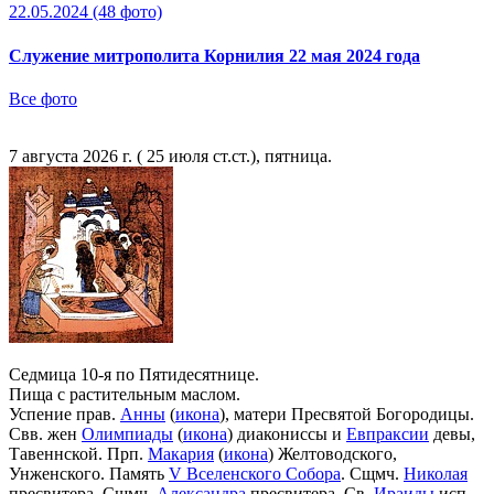
22.05.2024
(48 фото)
Служение митрополита Корнилия 22 мая 2024 года
Все фото
7 августа 2026 г. ( 25 июля ст.ст.), пятница.
Седмица 10-я по Пятидесятнице.
Пища с растительным маслом.
Успение прав.
Анны
(
икона
), матери Пресвятой Богородицы.
Свв. жен
Олимпиады
(
икона
) диакониссы и
Евпраксии
девы,
Тавеннской. Прп.
Макария
(
икона
) Желтоводского,
Унженского. Память
V Вселенского Собора
. Сщмч.
Николая
пресвитера. Сщмч.
Александра
пресвитера. Св.
Ираиды
исп.