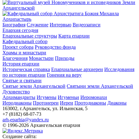
Архипастырь
Биография
Служение
Интервью
Видеозаписи
Епархия сегодня
Епархиальные структуры
Карта епархии
Кафедральный собор
Проект собора
Руководство фонда
Храмы и монастыри
Благочиния
Монастыри
Приходы
История епархии
Историческая справка
Епархиальные архиереи
Исследования
по истории епархии
Гонения на веру
Святые и святыни
Святые земли Архангельской
Святыни земли Архангельской
Духовенство
Архимандриты
Игумены
Игуменьи
Иеромонахи
Иеродиаконы
Протоиереи
Иереи
Протодиаконы
Диаконы
163002, г.Архангельск, ул. Ильинская, 5
+7 (8182) 68-07-73
arh-eparhia@yandex.ru
© 1996-2026 Архангельская епархия
Создание сайта: