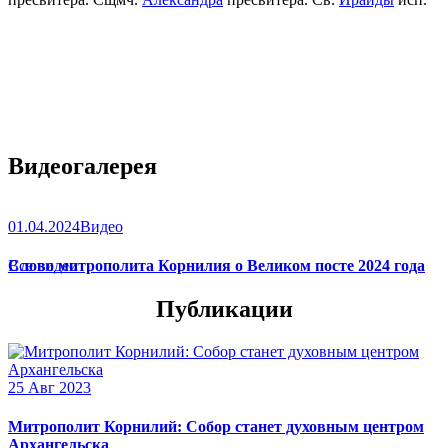
Видеогалерея
01.04.2024
Видео
Слово митрополита Корнилия о Великом посте 2024 года
Все видео
Публикации
25 Авг 2023
Митрополит Корнилий: Собор станет духовным центром
Архангельска