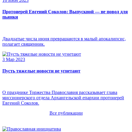
16 Июн 2023
Протоиерей Евгений Соколов: Выпускной — не повод для
пьянки
Двадцатые числа июня превращаются в малый апокалипсис,
полагает священник.
3 Мар 2023
Пусть тяжелые новости не угнетают
О празднике Торжества Православия рассказывает глава
миссионерского отдела Архангельской епархии протоиерей
Евгений Соколов.
Все публикации