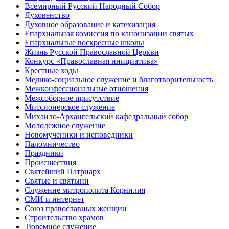
Всемирный Русский Народный Собор
Духовенство
Духовное образование и катехизация
Епархиальная комиссия по канонизации святых
Епархиальные воскресные школы
Жизнь Русской Православной Церкви
Конкурс «Православная инициатива»
Крестные ходы
Медико-социальное служение и благотворительность
Межконфессиональные отношения
Межсоборное присутствие
Миссионерское служение
Михаило-Архангельский кафедральный собор
Молодежное служение
Новомученики и исповедники
Паломничество
Праздники
Происшествия
Святейший Патриарх
Святые и святыни
Служение митрополита Корнилия
СМИ и интернет
Союз православных женщин
Строительство храмов
Тюремное служение