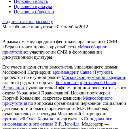
Церковь и власть
Церковь и культура
Церковь и общество
Подписаться на рассылку
Межсоборное присутствие
31 Октября 2012
В рамках международного фестиваля православных СМИ
«Вера и слово» прошел круглый стол «
Межсоборное
присутствие
: участвуют ли СМИ в формировании
дискуссионной культуры».
Его участниками стали заместитель управляющего делами
Московской Патриархии
архимандрит Савва (Тутунов)
,
проректор по научной работе
Московской духовной академии
,
главный редактор портала
Богослов.ru
протоиерей Павел
Великанов
, руководитель Информационно-просветительского
отдела Украинской Православной Церкви протоиерей
Георгий Коваленко, секретарь комиссии
Межсоборного
присутствия
по вопросам организации церковной социальной
деятельности и благотворительности М.Б. Нелюбова,
руководитель референтуры Московской Патриархии
протоиерей Олег Корытко
, председатель
Синодального
информационного отдела
В.Р. Легойда
. Модератор —