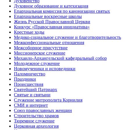
Духовенство
Духовное образование и катехизация
Епархиальная комиссия по канонизации святых
Епархиальные воскресные школы
Жизнь Русской Православной Церкви
Конкурс «Православная инициатива»
Крестные ходы
Медико-социальное служение и благотворительность
Межконфессиональные отношения
Межсоборное присутствие
Миссионерское служение
Михаило-Архангельский кафедральный собор
Молодежное служение
Новомученики и исповедники
Паломничество
Праздники
Происшествия
Святейший Патриарх
Святые и святыни
Служение митрополита Корнилия
СМИ и интернет
Союз православных женщин
Строительство храмов
Тюремное служение
Церковная археология