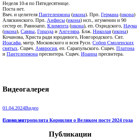
Неделя 10-я по Пятидесятнице.
Поста нет.
Вмч. и целителя
Пантелеимона
(
икона
). Прп.
Германа
(
икона
)
Аляскинского. Прп.
Анфисы
(
икона
) исп., игумении и 90
сестер ее. Равноапп.
Климента
(
икона
), еп. Охридского,
Наума
(
икона
),
Саввы
,
Горазда
и
Ангеляра
. Блж.
Николая
(
икона
)
Кочанова, Христа ради юродивого, Новгородского. Свт.
Иоасафа
, митр. Московского и всея Руси.
Собор Смоленских
святых
. Сщмч.
Амвросия
, еп. Сарапульского. Сщмч.
Платона
и
Пантелеимона
пресвитера. Сщмч.
Иоанна
пресвитера.
Видеогалерея
01.04.2024
Видео
Слово митрополита Корнилия о Великом посте 2024 года
Все видео
Публикации