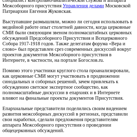
специалист контрольно-аналитической службы и аппарата
Межсоборного присутствия
Управления делами
Московской
Патриархии Евгения Жуковская.
Выступавшие размышляли, можно ли сегодня использовать в
медийной работе опыт столетней давности, когда церковные
СМИ были связующим звеном полномасштабных церковных
обсуждений Предсоборного Присутствия и Всецерковного
Собора 1917-1918 годов. Также делегатам форума «Вера и
слово» был представлен срез современных дискуссий вокруг
проектов документов Межсоборного присутствия в
Интернете, в частности, на портале Богослов.ru.
Помимо этого участники круглого стола проанализировали,
как церковные СМИ могут участвовать в продвижении
синодальных и соборных решений, зачем привлекать к
обсуждению светское экспертное сообщество, как
полномасштабные дискуссии в епархиях и в Интернете
влияют на финальные проекты документов Присутствия.
Епархиальные представители поделились своим видением
развития межсоборных дискуссий в регионах, представили
свои наработки, сделали предложения представителям
аппарата Межсоборного присутствия о проведении
общецерковных обсуждений.