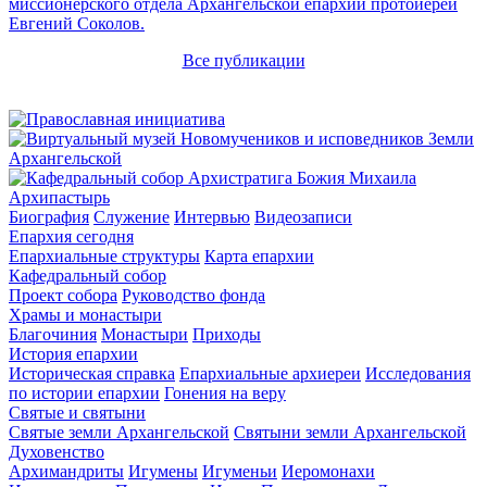
миссионерского отдела Архангельской епархии протоиерей
Евгений Соколов.
Все публикации
Архипастырь
Биография
Служение
Интервью
Видеозаписи
Епархия сегодня
Епархиальные структуры
Карта епархии
Кафедральный собор
Проект собора
Руководство фонда
Храмы и монастыри
Благочиния
Монастыри
Приходы
История епархии
Историческая справка
Епархиальные архиереи
Исследования
по истории епархии
Гонения на веру
Святые и святыни
Святые земли Архангельской
Святыни земли Архангельской
Духовенство
Архимандриты
Игумены
Игуменьи
Иеромонахи