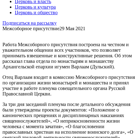
Церковь и власть
Церковь и культура
Церковь и общество
Подписаться на рассылку
Межсоборное присутствие
29 Мая 2021
Работа Межсоборного присутствия построена на честном и
уважительном общении всех участников, что позволяет
принимать взвешенные и конструктивные решения. Об этом
рассказал глава отдела по монастырям и монашеству
Архангельской епархии игумен Варлаам (Дульский).
Отец Варлаам входит в комиссию Межсоборного присутствия
по организации жизни монастырей и монашества и принял
участие в работе пленума совещательного органа Русской
Православной Церкви.
За три дня заседаний пленума после детального обсуждения
были утверждены проекты документов: «Положение о
канонических прещениях и дисциплинарных наказаниях
священнослужителей», «О неприкосновенности жизни
человека с момента зачатия», «О благословении
православных христиан на исполнение воинского долга», «О
светской трудовой деятельности священнослужителей».