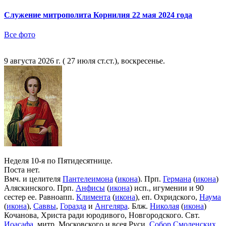
Служение митрополита Корнилия 22 мая 2024 года
Все фото
9 августа 2026 г. ( 27 июля ст.ст.), воскресенье.
Неделя 10-я по Пятидесятнице.
Поста нет.
Вмч. и целителя
Пантелеимона
(
икона
). Прп.
Германа
(
икона
)
Аляскинского. Прп.
Анфисы
(
икона
) исп., игумении и 90
сестер ее. Равноапп.
Климента
(
икона
), еп. Охридского,
Наума
(
икона
),
Саввы
,
Горазда
и
Ангеляра
. Блж.
Николая
(
икона
)
Кочанова, Христа ради юродивого, Новгородского. Свт.
Иоасафа
, митр. Московского и всея Руси.
Собор Смоленских