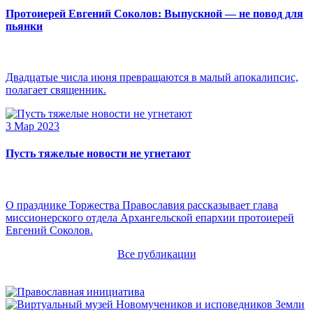
Протоиерей Евгений Соколов: Выпускной — не повод для
пьянки
Двадцатые числа июня превращаются в малый апокалипсис,
полагает священник.
3 Мар 2023
Пусть тяжелые новости не угнетают
О празднике Торжества Православия рассказывает глава
миссионерского отдела Архангельской епархии протоиерей
Евгений Соколов.
Все публикации