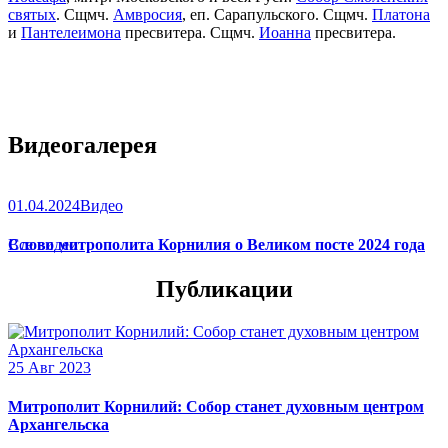
святых
. Сщмч.
Амвросия
, еп. Сарапульского. Сщмч.
Платона
и
Пантелеимона
пресвитера. Сщмч.
Иоанна
пресвитера.
Видеогалерея
01.04.2024
Видео
Слово митрополита Корнилия о Великом посте 2024 года
Все видео
Публикации
25 Авг 2023
Митрополит Корнилий: Собор станет духовным центром
Архангельска