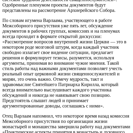
Одобренные пленумом проекты документов будут
представлены на рассмотрение Архиерейского Собора.
По словам игумена Варлаама, участвующего в работе
Межсоборного присутствия уже пять лет, обсуждение
документов в рабочих группах, комиссиях и на пленумах
всегда проходит в формате открытой дискуссии:
«Рассмотрение вопросов внутренней жизни Церкви — это в
некотором роде мозговой штурм, когда каждый участник
свободно излагает свое видение ситуации, предлагает
решения и формулирует тезисы, разумеется, используя
аргументы, принимая во внимание чужие мнения. Такой
стиль работы над важными документами позволяет учесть
реальный опыт церковной жизни священнослужителей и
мирян, это очень важно. Отмечу мудрость, такт и
здравомыслие Святейшего Патриарха Кирилла, который
всегда внимательно выслушивает каждого участника
обсуждений и никогда не навязывает свою позицию.
Предстоятель слышит людей и принимает
аргументированные доводы, соглашаясь с ними».
Отец Варлаам напомнил, что некоторое время назад комиссия
Межсоборного присутствия по организации жизни
монастырей и монашества завершила работу над документами
«Практические аспекты принятия в монастырь и духовного