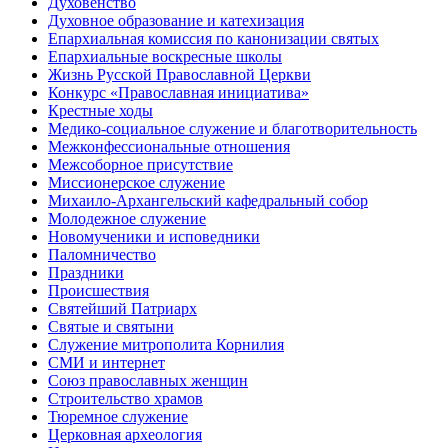
Духовенство
Духовное образование и катехизация
Епархиальная комиссия по канонизации святых
Епархиальные воскресные школы
Жизнь Русской Православной Церкви
Конкурс «Православная инициатива»
Крестные ходы
Медико-социальное служение и благотворительность
Межконфессиональные отношения
Межсоборное присутствие
Миссионерское служение
Михаило-Архангельский кафедральный собор
Молодежное служение
Новомученики и исповедники
Паломничество
Праздники
Происшествия
Святейший Патриарх
Святые и святыни
Служение митрополита Корнилия
СМИ и интернет
Союз православных женщин
Строительство храмов
Тюремное служение
Церковная археология