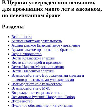
В Церкви утвержден чин венчания,
для проживших много лет в законном,
но невенчанном браке
Разделы
Все новости
Антисектантская деятельность
Архангельское Епархиальное управление
Архангельское православное братство
Вера и творчество
Вести Котласской епархии
Вести монастырей и приходов
Вести Нарьян-Марской епархии
Вести Плесецкой епархии
Взаимодействие с Вооруженными силами и
правоохранительными учреждениями
Взаимодействие с казачеством
Взаимодействие с МЧС
Возрождение северных святынь
Всемирный Русский Народный Собор
Духовенство
Духовное образование и катехизация