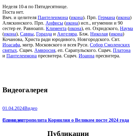
Неделя 10-я по Пятидесятнице.
Поста нет.
Вмч. и целителя
Пантелеимона
(
икона
). Прп.
Германа
(
икона
)
Аляскинского. Прп.
Анфисы
(
икона
) исп., игумении и 90
сестер ее. Равноапп.
Климента
(
икона
), еп. Охридского,
Наума
(
икона
),
Саввы
,
Горазда
и
Ангеляра
. Блж.
Николая
(
икона
)
Кочанова, Христа ради юродивого, Новгородского. Свт.
Иоасафа
, митр. Московского и всея Руси.
Собор Смоленских
святых
. Сщмч.
Амвросия
, еп. Сарапульского. Сщмч.
Платона
и
Пантелеимона
пресвитера. Сщмч.
Иоанна
пресвитера.
Видеогалерея
01.04.2024
Видео
Слово митрополита Корнилия о Великом посте 2024 года
Все видео
Публикации