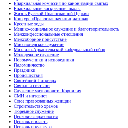
Епархиальная комиссия по канонизации святых
Епархиальные воскресные школы
Жизнь Русской Православной Церкви
Конкурс «Православная инициатива»
Крестные ходы
Медико-социальное служение и благотворительность
Межконфессиональные отношения
Межсоборное присутствие
Миссионерское служение
Михаило-Архангельский кафедральный собор
Молодежное служение
Новомученики и исповедники
Паломничество
Праздники
Происшествия
Святейший Патриарх
Святые и святыни
Служение митрополита Корнилия
СМИ и интернет
Союз православных женщин
Строительство храмов
Тюремное служение
Церковная археология
Церковь и власть
Церковь и культура