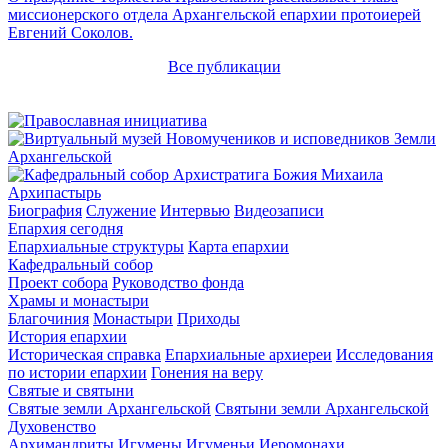
миссионерского отдела Архангельской епархии протоиерей
Евгений Соколов.
Все публикации
Архипастырь
Биография
Служение
Интервью
Видеозаписи
Епархия сегодня
Епархиальные структуры
Карта епархии
Кафедральный собор
Проект собора
Руководство фонда
Храмы и монастыри
Благочиния
Монастыри
Приходы
История епархии
Историческая справка
Епархиальные архиереи
Исследования
по истории епархии
Гонения на веру
Святые и святыни
Святые земли Архангельской
Святыни земли Архангельской
Духовенство
Архимандриты
Игумены
Игуменьи
Иеромонахи